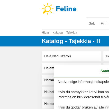
Søk
Finn 
Hjem
Katalog
Tsjekkia
Katalog - Tsjekkia - H
Haje Nad Jizerou
H
Halamky
H
Samt
Harrachov
H
Nødvendige informasjonskapsler s
Hvis du samtykker i at vi kan saml
Hluboka Nad Vltavou
H
informasjon bli videresendt til v
Holetín
H
Hvis du godtar bruken av alle info