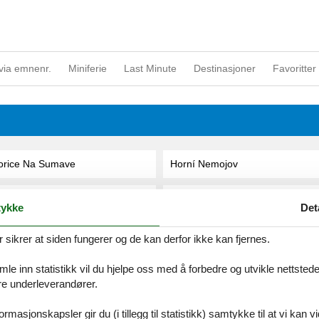
via emnenr.
Miniferie
Last Minute
Destinasjoner
Favoritter 
orice Na Sumave
Horní Nemojov
orni Branna
Horni Plana
ykke
Det
orní Cerekev
Horni Vestonice
ikrer at siden fungerer og de kan derfor ikke kan fjernes.
e inn statistikk vil du hjelpe oss med å forbedre og utvikle nettstedet. 
orní Maršov
Horni-Plana/Zlabek
åre underleverandører.
orni Misecky
Hostinne
rmasjonskapsler gir du (i tillegg til statistikk) samtykke til at vi kan 