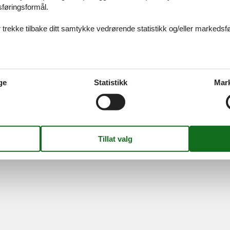
sføringsformål.
 trekke tilbake ditt samtykke vedrørende statistikk og/eller markedsfø
Information
Om os
Persondatapolitik
Kontakt
Cookies
Om os
FAQ
S
-
Nygade 8B, 2.th -
DK-7400
Herning
-
Danmark -
Telefon:
(+45) 872
ge
Statistikk
Mar
MVA-nummer: DK26347688