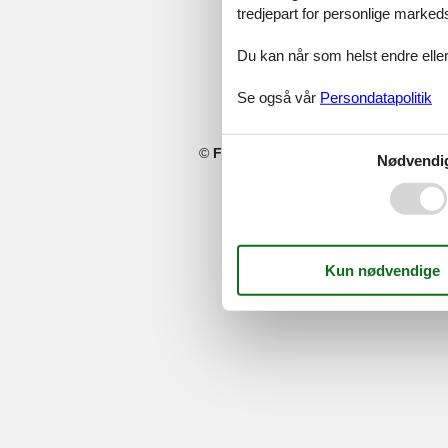
tredjepart for personlige marked
Du kan når som helst endre eller
Se også vår
Persondatapolitik
©
Feline Holidays
-
Feline Holidays A/
Nødvendi