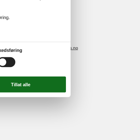
ring.
4 2251
-
E-post:
info@feline-holidays.no
kedsføring