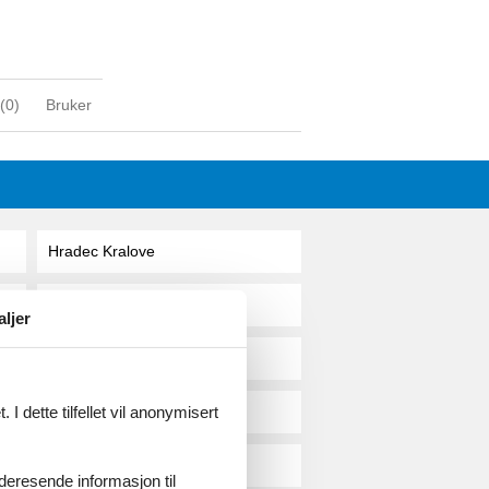
(
0
)
Bruker
Hradec Kralove
Hradesice
aljer
Hranice
I dette tilfellet vil anonymisert
Hrensko
Hurka U Nemcice
videresende informasjon til