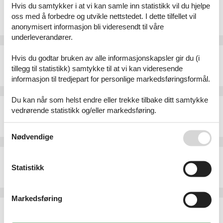
Feriehus - 6 personer - 500 09 - Hradec Kralove
Hvis du samtykker i at vi kan samle inn statistikk vil du hjelpe
oss med å forbedre og utvikle nettstedet. I dette tilfellet vil
Emne nr.:
304-CZ5000.4.4
6 personer
anonymisert informasjon bli videresendt til våre
underleverandører.
Feriehus - 6 personer - 500 09 - Hradec Kralove
Hvis du godtar bruken av alle informasjonskapsler gir du (i
Emne nr.:
304-CZ5000.4.1
tillegg til statistikk) samtykke til at vi kan videresende
6 personer
informasjon til tredjepart for personlige markedsføringsformål.
Du kan når som helst endre eller trekke tilbake ditt samtykke
Feriehus - 12 personer - 500 09 - Hradec Kralove
vedrørende statistikk og/eller markedsføring.
Emne nr.:
304-CZ5000.1.2
12 personer
Se også vår
Persondatapolitik
Nødvendige
Feriehus - 12 personer - 500 09 - Hradec Kralove
Statistikk
Emne nr.:
304-CZ5000.1.4
12 personer
Markedsføring
Feriehus - 12 personer - 500 09 - Hradec Kralove
Emne nr.:
304-CZ5000.1.13