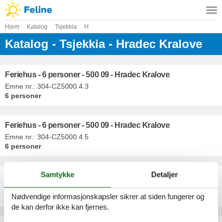
Hjem
Katalog
Tsjekkia
H
Katalog - Tsjekkia - Hradec Kralove
Feriehus - 6 personer - 500 09 - Hradec Kralove
Emne nr.:
304-CZ5000.4.3
6 personer
Feriehus - 6 personer - 500 09 - Hradec Kralove
Emne nr.:
304-CZ5000.4.5
6 personer
Samtykke
Detaljer
Feriehus - 6 personer - 500 09 - Hradec Kralove
Emne nr.:
304-CZ5000.4.2
Nødvendige informasjonskapsler sikrer at siden fungerer og
6 personer
de kan derfor ikke kan fjernes.