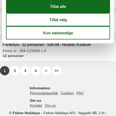
12 personer
Feriehus - 12 personer - 500 09 - Hradec Kralove
Emne nr.:
304-CZ5000.1.12
12 personer
Feriehus - 12 personer - 500 09 - Hradec Kralove
Emne nr.:
304-CZ5000.1.6
12 personer
1
2
3
4
>
>>
Information
Persondatapolitik
Cookies
FAQ
Om os
Kontakt
Om os
©
Feline Holidays
-
Feline Holidays A/S
-
Nygade 8B, 2.th -