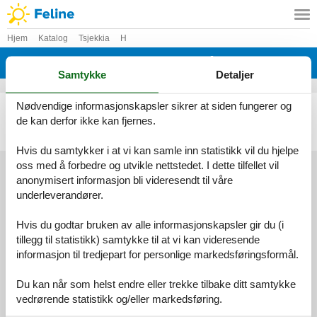
Hjem
Katalog
Tsjekkia
H
Katalog - Tsjekkia - Holetín
Samtykke
Detaljer
Nødvendige informasjonskapsler sikrer at siden fungerer og
Feriehus - 15 personer - 53971 - Holetín
de kan derfor ikke kan fjernes.
Emne nr.:
304-CZ5397.10.1
15 personer
Hvis du samtykker i at vi kan samle inn statistikk vil du hjelpe
oss med å forbedre og utvikle nettstedet. I dette tilfellet vil
anonymisert informasjon bli videresendt til våre
underleverandører.
Information
Persondatapolitik
Cookies
FAQ
Hvis du godtar bruken av alle informasjonskapsler gir du (i
Om os
tillegg til statistikk) samtykke til at vi kan videresende
Kontakt
Om os
informasjon til tredjepart for personlige markedsføringsformål.
©
Feline Holidays
-
Feline Holidays A/S
-
Nygade 8B, 2.th -
DK-7400
Herning
-
Danmark -
Telefon:
(+45) 8724 2251
-
Du kan når som helst endre eller trekke tilbake ditt samtykke
E-post:
info@feline-holidays.no
MVA-nummer: DK26347688
vedrørende statistikk og/eller markedsføring.