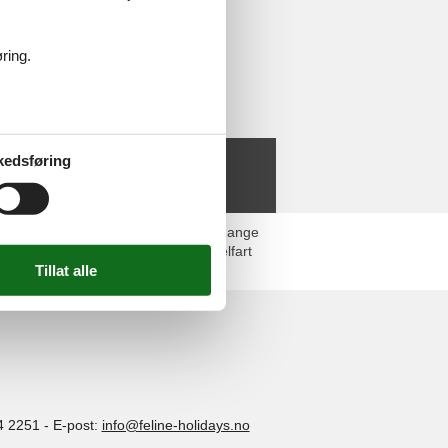
ring.
kedsføring
teret tilbyr ferieleiligheter og hus, mange
ykling, fiske og seiling. Byen Middelfart
sjoner.
4 2251
-
E-post:
info@feline-holidays.no