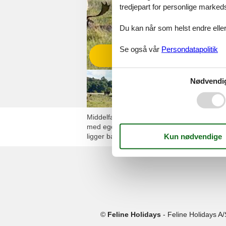
tredjepart for personlige marked
Du kan når som helst endre eller
Se også vår
Persondatapolitik
Se alle tilbud
Nødvendi
Middelfart Feriesenter ligger vakkert til ve
med egen terrasse og havutsikt. Området rund
ligger bare noen få kilometer unna. Ferieanl
©
Feline Holidays
-
Feline Holidays A/