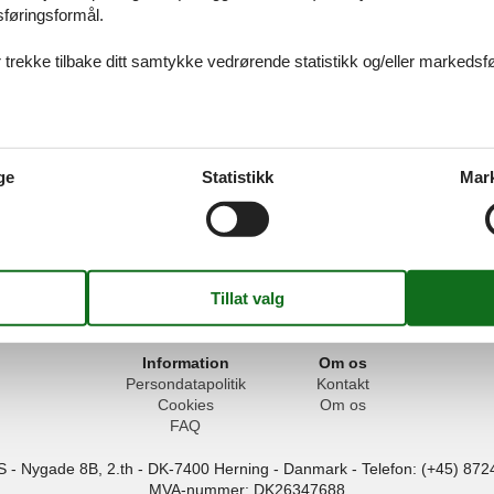
sføringsformål.
 trekke tilbake ditt samtykke vedrørende statistikk og/eller markedsfø
ge
Statistikk
Mar
d Lillebælt, nær stranden og naturen, og med utsikt over vannet. Feriesen
t ferieanlegget byr på mange muligheter for aktiviteter som fotturer, s
egget er også et ideelt utgangspunkt for utflukter til Fyns mange attrak
Information
Om os
Persondatapolitik
Kontakt
Cookies
Om os
FAQ
S
-
Nygade 8B, 2.th -
DK-7400
Herning
-
Danmark -
Telefon:
(+45) 872
MVA-nummer: DK26347688