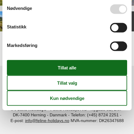
Se også vår
Persondatapolitik
Nødvendige
Statistikk
Kysthusene i Gilleleje tilbyr unike ferieboliger nær vannet, omgitt av
grønne områder. Her finnes restaurant, kafé, bassenger, spa,
Markedsføring
badstue og aktivitetsenter med minigolf, spill og bar. Utendørs kan
du spille petanque, grille, spille fotball og volleyball. Ideelt for en
aktiv og avslappende familieferie.
Information
Persondatapolitik
Cookies
FAQ
Om os
Kontakt
Om os
©
Feline Holidays
-
Feline Holidays A/S
-
Nygade 8B, 2.th -
DK-7400
Herning
-
Danmark -
Telefon:
(+45) 8724 2251
-
E-post:
info@feline-holidays.no
MVA-nummer: DK26347688