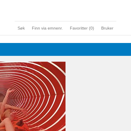
Søk
Finn via emnenr.
Favoritter (
0
)
Bruker