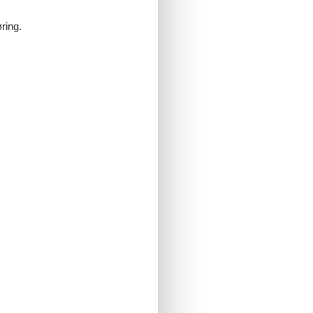
ring.
na
, 2 timer og dagsbillet)