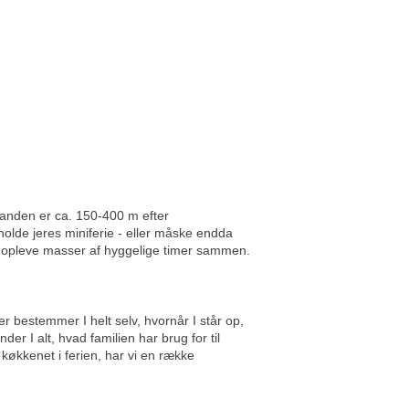
randen er ca. 150-400 m efter
olde jeres miniferie - eller måske endda
ft, opleve masser af hyggelige timer sammen.
ger bestemmer I helt selv, hvornår I står op,
der I alt, hvad familien har brug for til
i køkkenet i ferien, har vi en række