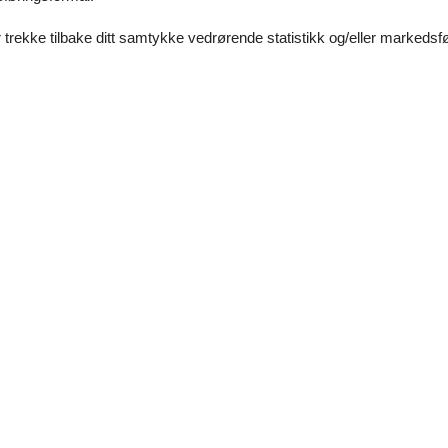
 trekke tilbake ditt samtykke vedrørende statistikk og/eller markedsfø
område i 3 etager
ebaner, trampoliner, 5-D biograf - junglerestaurant
aracanã stadion fra VM-kampen i 2014 mellem Tyskland og Argenti
gsarbejde 13. 01-22 januar 2025 (udsættelse mulig)
m med 7 carriers
 til at øve inverts)
ight kicker, Funbox, DK Up Tube, A-Frame Funbox with Wall, Ollie Barrier
lide & Fly
 yngste gæster
r og vandski & wakeboards)
il vandskiliften ved fremvisning af deres værelsesnøgle (gyldig i 1 time). 