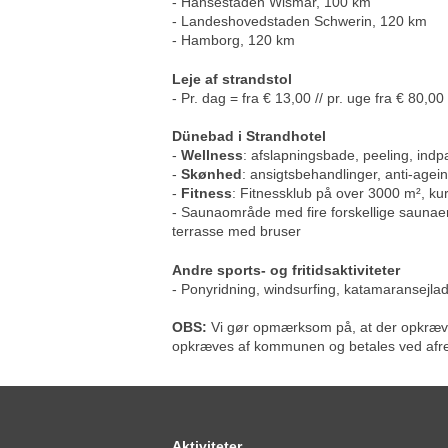
- Hansestaden Wismar, 100 km
- Landeshovedstaden Schwerin, 120 km
- Hamborg, 120 km
Leje af strandstol
- Pr. dag = fra € 13,00 // pr. uge fra € 80,
Dünebad i Strandhotel
-
Wellness
: afslapningsbade, peeling, ind
-
Skønhed
: ansigtsbehandlinger, anti-agei
-
Fitness
: Fitnessklub på over 3000 m², k
- Saunaområde med fire forskellige saunae
terrasse med bruser
Andre sports- og fritidsaktiviteter
- Ponyridning, windsurfing, katamaransejl
OBS:
Vi gør opmærksom på, at der opkræves 
opkræves af kommunen og betales ved afrej
Aktiviteter