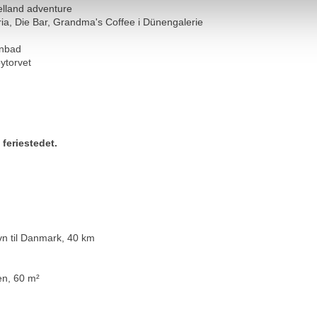
elland adventure
ia, Die Bar, Grandma's Coffee i Dünengalerie
enbad
ytorvet
 feriestedet.
n til Danmark, 40 km
en, 60 m²