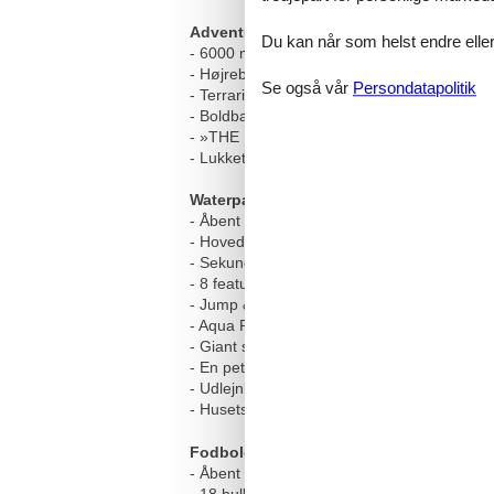
Adventure Jungle Land
Du kan når som helst endre eller
- 6000 m² overdækket
- Højrebsbane, klatrevæg, »Balu City« lege
Se også vår
Persondatapolitik
- Terrarielandskab
- Boldbassin, guldvaskning, laserbane, rutsj
- »THE UNFORGOTTEN GATE« original fra M
- Lukket for vedligeholdelses- og rengørin
Waterpark -WaWaCo
- Åbent fra maj til oktober
- Hovedlift: 600 m lang lift, 5-mastet syste
- Sekundær lift: »Little Bro« (til begyndere og
- 8 features: Pro Rail, Table, left kicker, r
- Jump & Fun, bungee fun
- Aqua Park, forhindringsbane på vandet - S
- Giant slide - Solterrasse & bistro
- En petting zoo med geder og får til vores
- Udlejning (våddragter, beskyttelsesudsty
- Husets gæster får rabat på billetpriserne t
Fodboldgolf
- Åbent fra påske til oktober mod betaling
- 18 huller med forskellige forhindringer