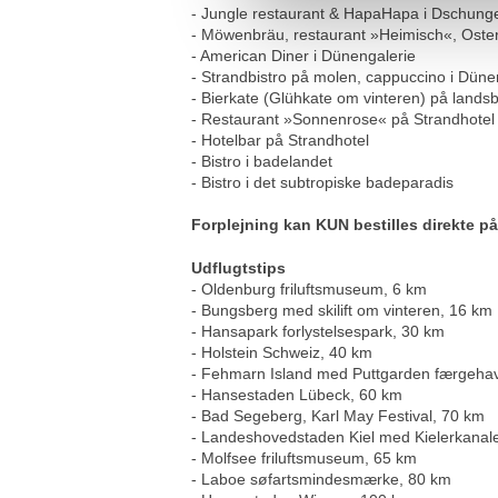
- Jungle restaurant & HapaHapa i Dschung
- Möwenbräu, restaurant »Heimisch«, Oster
- American Diner i Dünengalerie
- Strandbistro på molen, cappuccino i Dün
- Bierkate (Glühkate om vinteren) på landsb
- Restaurant »Sonnenrose« på Strandhotel
- Hotelbar på Strandhotel
- Bistro i badelandet
- Bistro i det subtropiske badeparadis
Forplejning kan KUN bestilles direkte på
Udflugtstips
- Oldenburg friluftsmuseum, 6 km
- Bungsberg med skilift om vinteren, 16 km
- Hansapark forlystelsespark, 30 km
- Holstein Schweiz, 40 km
- Fehmarn Island med Puttgarden færgehav
- Hansestaden Lübeck, 60 km
- Bad Segeberg, Karl May Festival, 70 km
- Landeshovedstaden Kiel med Kielerkanal
- Molfsee friluftsmuseum, 65 km
- Laboe søfartsmindesmærke, 80 km