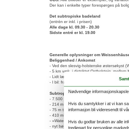
Der kan i enkelte typer forespørges på boli
Det subtropiske badeland
(entrén er inkl. i prisen)
Alle dage kl. 09.30 - 20.30
Sidste entré er kl. 19.00
Generelle oplysninger om Weissenhäuse
Beliggenhed / Ankomst
- Ved den slesvig-holstenske østersøkyst (
- 5 km væk, i distriktet Ostholstein, melle
- Lidt længere fremme ligger et øvelsesområ
Samt
- I bil: fra Kiel B202, fra Puttgarden B207, 
Nødvendige informasjonskapsler s
Subtropisk badeparadis
- 7.500 m² overdækket
Hvis du samtykker i at vi kan saml
- 214 m dækrutsjebane (2. længste i verden
informasjon bli videresendt til v
- 75 m turborutsjebane, 3-personers bølgeru
- 410 m³ bølgebassin med forskellige typer
- »Water World« vandlegeområde
Hvis du godtar bruken av alle info
- nyt børnebassin, småbørnsområde, vildv
tredjepart for personlige marked