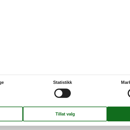
mod betaling)
3.00 - 18.00
0 - 12.00 & 13.00 - 17. 00
0 - 12.00 & 13.00 - 17.00
dning
ge
Statistikk
Mar
r, eventyrminigolfbane, cykel-, håndvogns- og kælkeudlejning
 fritidsfaciliteter
ckpunkt, scene, hængekøjer, butik, kiosk, bageri, møntvaskeri, penge