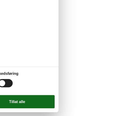
kedsføring
automat, legebåd, lys- og vandleg