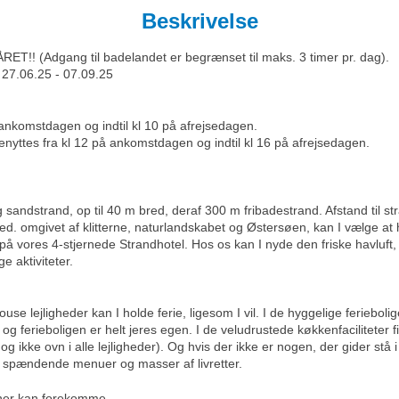
Beskrivelse
RET!! (Adgang til badelandet er begrænset til maks. 3 timer pr. dag).
 27.06.25 - 07.09.25
å ankomstdagen og indtil kl 10 på afrejsedagen.
benyttes fra kl 12 på ankomstdagen og indtil kl 16 på afrejsedagen.
andstrand, op til 40 m bred, deraf 300 m fribadestrand. Afstand til st
. omgivet af klitterne, naturlandskabet og Østersøen, kan I vælge at h
r på vores 4-stjernede Strandhotel. Hos os kan I nyde den friske havlu
e aktiviteter.
use lejligheder kan I holde ferie, ligesom I vil. I de hyggelige ferieboli
n og ferieboligen er helt jeres egen. I de veludrustede køkkenfaciliteter fin
g ikke ovn i alle lejligheder). Og hvis der ikke er nogen, der gider stå 
d spændende menuer og masser af livretter.
ioner kan forekomme.