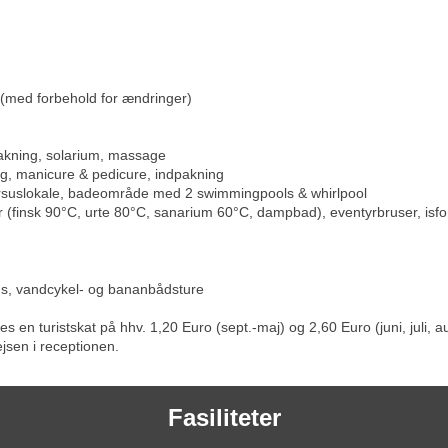
00 (med forbehold for ændringer)
pakning, solarium, massage
ng, manicure & pedicure, indpakning
ursuslokale, badeområde med 2 swimmingpools & whirlpool
r (finsk 90°C, urte 80°C, sanarium 60°C, dampbad), eventyrbruser, is
ads, vandcykel- og bananbådsture
en turistskat på hhv. 1,20 Euro (sept.-maj) og 2,60 Euro (juni, juli, 
sen i receptionen.
Fasiliteter