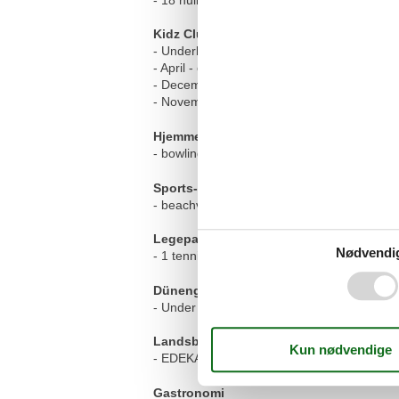
Kidz Club
- Underholdning året rundt (tilsyn fra 4 år 
- April - oktober = dagligt 08.00 - 12.00 & 1
- December - januar = tirsdag - lørdag 08.0
- November / februar / marts = dagligt 08.0
Hjemmespil
- bowling, keglespil, billard, spilleudstyr
Sports- og legepark
- beachvolley, streetball, petanque, buesky
Legeparadis
Nødvendi
- 1 tennisbane, eventyrlegeplads, radiobile
Dünengalerie
- Under glas, café, forskellige restauranter og
Landsbytorv
- EDEKA-supermarked, servicepunkt, feedba
Gastronomi