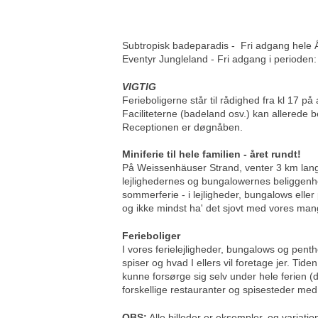
Subtropisk badeparadis - Fri adgang hele Å
Eventyr Jungleland - Fri adgang i perioden:
VIGTIG
Ferieboligerne står til rådighed fra kl 17 p
Faciliteterne (badeland osv.) kan allerede 
Receptionen er døgnåben.
Miniferie til hele familien - året rundt!
På Weissenhäuser Strand, venter 3 km lang s
lejlighedernes og bungalowernes beliggenhed
sommerferie - i lejligheder, bungalows elle
og ikke mindst ha' det sjovt med vores mang
Ferieboliger
I vores ferielejligheder, bungalows og pentho
spiser og hvad I ellers vil foretage jer. Tide
kunne forsørge sig selv under hele ferien (do
forskellige restauranter og spisesteder me
OBS:
Alle billeder er eksempler, og variat