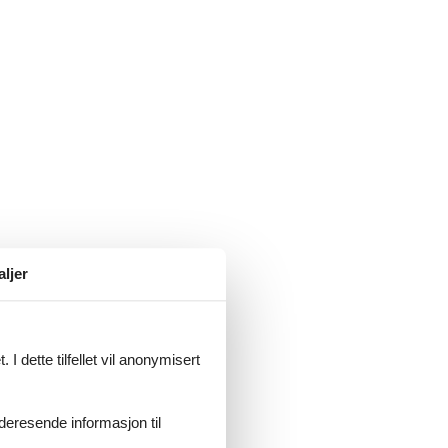
aljer
 Holstein, afkørsel Mitte nr. 10
I dette tilfellet vil anonymisert
videresende informasjon til