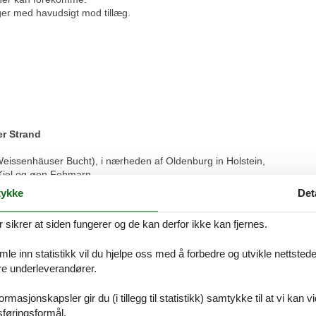
ger med havudsigt mod tillæg.
r Strand
Weissenhäuser Bucht), i nærheden af Oldenburg in Holstein,
m Kiel og øen Fehmarn
de for Bundeswehr, så lejlighedsvise forstyrrelser af freden er mulige.
ykke
Det
derefter A1 afkørsel Mitte, nr. 10 fra Hamborg/Lübeck A1, til Oldenburg in
ikrer at siden fungerer og de kan derfor ikke kan fjernes.
e inn statistikk vil du hjelpe oss med å forbedre og utvikle nettstedet. 
)
åre underleverandører.
tsjebane, 156 m effektrutsjebane, stejl rutsjebane
 af bølger og permanent bølge eller lang bølge
rmasjonskapsler gir du (i tillegg til statistikk) samtykke til at vi kan 
andskanal, boblebade, tekstilsauna og dampbad
sføringsformål.