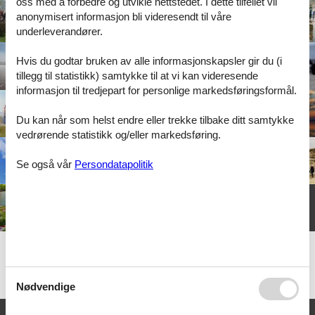
oss med å forbedre og utvikle nettstedet. I dette tilfellet vil
anonymisert informasjon bli videresendt til våre
underleverandører.
Hvis du godtar bruken av alle informasjonskapsler gir du (i
tillegg til statistikk) samtykke til at vi kan videresende
informasjon til tredjepart for personlige markedsføringsformål.
Du kan når som helst endre eller trekke tilbake ditt samtykke
vedrørende statistikk og/eller markedsføring.
Se også vår
Persondatapolitik
Ribe Byferie Resort er et spennende feriested som ligger i hjertet
av en av Danmarks eldste byer. Ribe Byferie Resort er et unikt
feriested, fordi det, i motsetning til andre feriesteder i Danmark,
ligger sentralt i en av landets mest idylliske provinsbyer.
Nødvendige