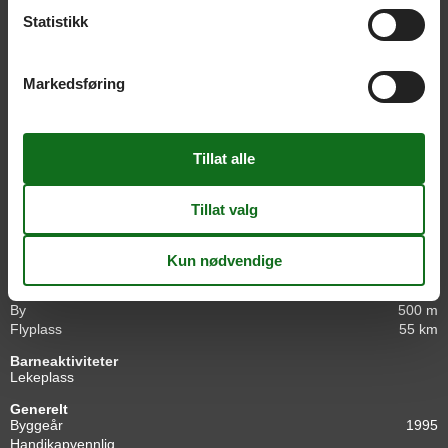
Fasiliteter
Statistikk
Aktiviteter
Kanotur
Petanque/boule
Markedsføring
Avstander
Badeland
2 km
Busstopp
1,5 km
Golfbane
8 km
Hav/fjord
6 km
Innkjøp
200 m
Kjøretid LEGOLAND (min.)
60
LEGOLAND
55 km
Lystfiske
Restaurant
500 m
Togstasjon
1 km
By
500 m
Flyplass
55 km
Barneaktiviteter
Lekeplass
Generelt
Byggeår
1995
Handikapvennlig