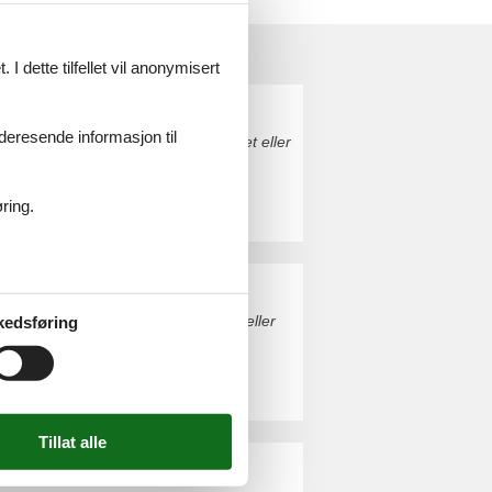
I dette tilfellet vil anonymisert
videresende informasjon til
ed. Bestill enkelt og sikkert på nettet eller
ring.
. Bestill enkelt og sikkert på nettet eller
kedsføring