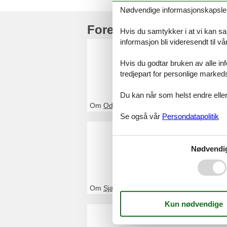
Nødvendige informasjonskapsler s
Foreldre toppartikler
Hvis du samtykker i at vi kan saml
informasjon bli videresendt til v
Feriehus
Hvis du godtar bruken av alle info
Ved Feline vil du
tredjepart for personlige marked
kontakt oss, hvi
Du kan når som helst endre eller
Om
Odsherred
Se også vår
Persondatapolitik
Feriehus
Ved Feline vil du
Nødvendi
kontakt oss, hvi
Om
Sjælland
Feriehus