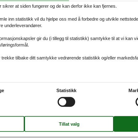
ikrer at siden fungerer og de kan derfor ikke kan fjernes.
e inn statistikk vil du hjelpe oss med å forbedre og utvikle nettstedet. 
åre underleverandører.
 Odsherred
rmasjonskapsler gir du (i tillegg til statistikk) samtykke til at vi kan 
 alltid finne det største utvalget av vakkert beliggende feriehuse Odsherr
sføringsformål.
s du har spørsmål.
 trekke tilbake ditt samtykke vedrørende statistikk og/eller markedsfø
 Sjælland
 alltid finne det største utvalget av vakkert beliggende feriehuse Sjælland
ge
Statistikk
Mar
s du har spørsmål.
 Danmark