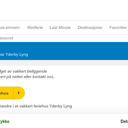
via emnenr.
Miniferie
Last Minute
Destinasjoner
Favoritter 
dsherred
huse Yderby Lyng
valget av vakkert beliggende
ert på nettet eller kontakt oss,
iehus
verandre i et vakkert feriehus Yderby Lyng
ykke
Det