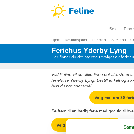
Søk
Finn 
Hjem
Destinasjoner
Danmark
Sjælland
O
Feriehus Yderby Lyng
Her finner du det største utvalget av ferie
Ved Feline vil du alltid finne det største ut
feriehuse Yderby Lyng. Bestill enkelt og sikk
hvis du har spørsmål.
Velg mellom 80 fer
Se frem til en herlig ferie med god tid til h
Velg mellom 80 feriehus
Samt