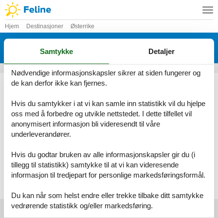
Hjem
Destinasjoner
Østerrike
Feriehus Wien
Samtykke
Detaljer
Her finner du det største utvalget av feriehuse Wien
Nødvendige informasjonskapsler sikrer at siden fungerer og
Ved Feline vil du alltid finne det største utvalget av vakkert
de kan derfor ikke kan fjernes.
beliggende feriehuse Wien. Bestill enkelt og sikkert på nettet eller
kontakt oss, hvis du har spørsmål.
Hvis du samtykker i at vi kan samle inn statistikk vil du hjelpe
oss med å forbedre og utvikle nettstedet. I dette tilfellet vil
Velg mellom 109 feriehus
anonymisert informasjon bli videresendt til våre
underleverandører.
Se frem til en herlig ferie med god tid til hverandre i et vakkert
feriehus Wien
Hvis du godtar bruken av alle informasjonskapsler gir du (i
tillegg til statistikk) samtykke til at vi kan videresende
Velg mellom 109 feriehus
informasjon til tredjepart for personlige markedsføringsformål.
Du kan når som helst endre eller trekke tilbake ditt samtykke
vedrørende statistikk og/eller markedsføring.
Foreldre toppartikler