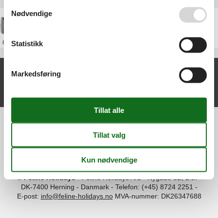
Se også vår
Persondatapolitik
Nødvendige
Feriehus Østerrike
Om
Østerrike
Statistikk
Nylige artikler om Wien
Markedsføring
Feriehus Wien
Vis liste
Information
Persondatapolitik
Cookies
FAQ
Om os
Kontakt
Om os
©
Feline Holidays
-
Feline Holidays A/S
-
Nygade 8B, 2.th -
DK-7400
Herning
-
Danmark -
Telefon:
(+45) 8724 2251
-
E-post:
info@feline-holidays.no
MVA-nummer: DK26347688