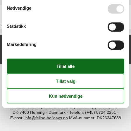
Se også vår
Persondatapolitik
Nødvendige
Feriehus Sverige
Om
Sverige
Statistikk
Nylige artikler om Stockholm
Markedsføring
Feriehus Stockholm
Vis liste
Information
Persondatapolitik
Cookies
FAQ
Om os
Kontakt
Om os
©
Feline Holidays
-
Feline Holidays A/S
-
Nygade 8B, 2.th -
DK-7400
Herning
-
Danmark -
Telefon:
(+45) 8724 2251
-
E-post:
info@feline-holidays.no
MVA-nummer: DK26347688