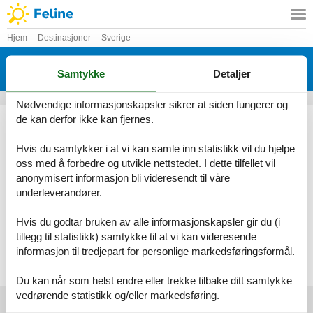
Hjem
Destinasjoner
Sverige
Feriehus Stockholm
Samtykke
Detaljer
Her finner du det største utvalget av feriehuse Stockholm
Nødvendige informasjonskapsler sikrer at siden fungerer og
Ved Feline vil du alltid finne det største utvalget av vakkert
de kan derfor ikke kan fjernes.
beliggende feriehuse Stockholm. Bestill enkelt og sikkert på nettet
eller kontakt oss, hvis du har spørsmål.
Hvis du samtykker i at vi kan samle inn statistikk vil du hjelpe
oss med å forbedre og utvikle nettstedet. I dette tilfellet vil
Velg mellom 7 feriehus
anonymisert informasjon bli videresendt til våre
underleverandører.
Se frem til en herlig ferie med god tid til hverandre i et vakkert
feriehus Stockholm
Hvis du godtar bruken av alle informasjonskapsler gir du (i
tillegg til statistikk) samtykke til at vi kan videresende
Velg mellom 7 feriehus
informasjon til tredjepart for personlige markedsføringsformål.
Du kan når som helst endre eller trekke tilbake ditt samtykke
vedrørende statistikk og/eller markedsføring.
Foreldre toppartikler