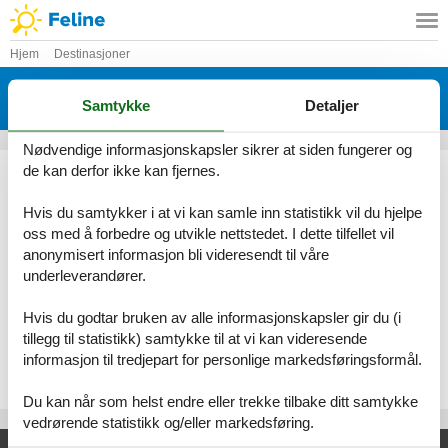
Hjem
Destinasjoner
Feriehus Slovakia
Samtykke
Detaljer
Her finner du det største utvalget av feriehuse Slovakia
Nødvendige informasjonskapsler sikrer at siden fungerer og
Ved Feline vil du alltid finne det største utvalget av vakkert
de kan derfor ikke kan fjernes.
beliggende feriehuse Slovakia. Bestill enkelt og sikkert på nettet
eller kontakt oss, hvis du har spørsmål.
Hvis du samtykker i at vi kan samle inn statistikk vil du hjelpe
oss med å forbedre og utvikle nettstedet. I dette tilfellet vil
Velg mellom 2 feriehus
anonymisert informasjon bli videresendt til våre
underleverandører.
Se frem til en herlig ferie med god tid til hverandre i et vakkert
feriehus Slovakia
Hvis du godtar bruken av alle informasjonskapsler gir du (i
tillegg til statistikk) samtykke til at vi kan videresende
Velg mellom 2 feriehus
informasjon til tredjepart for personlige markedsføringsformål.
Du kan når som helst endre eller trekke tilbake ditt samtykke
vedrørende statistikk og/eller markedsføring.