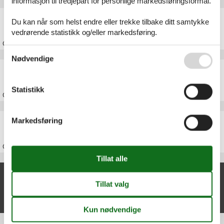
informasjon til tredjepart for personlige markedsføringsformål.
Feriehus Husby
Du kan når som helst endre eller trekke tilbake ditt samtykke
vedrørende statistikk og/eller markedsføring.
Om
Husby
Se også vår
Persondatapolitik
Nødvendige
Feriehus Vesterhavet
Statistikk
Om
Vesterhavet
Feriehus Danmark
Markedsføring
Om
Danmark
Nylige artikler om Skalstrup
Feriehus Skalstrup
Vis liste