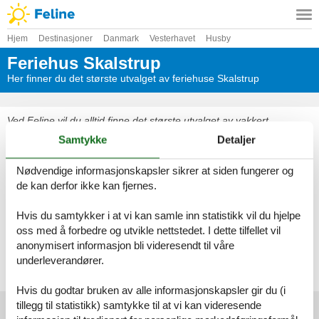
Hjem
Destinasjoner
Danmark
Vesterhavet
Husby
Feriehus Skalstrup
Her finner du det største utvalget av feriehuse Skalstrup
Ved Feline vil du alltid finne det største utvalget av vakkert
beliggende feriehuse Skalstrup. Bestill enkelt og sikkert på nettet
Samtykke
Detaljer
eller kontakt oss, hvis du har spørsmål.
Nødvendige informasjonskapsler sikrer at siden fungerer og
Velg mellom 25 feriehus
de kan derfor ikke kan fjernes.
Se frem til en herlig ferie med god tid til hverandre i et vakkert
Hvis du samtykker i at vi kan samle inn statistikk vil du hjelpe
feriehus Skalstrup
oss med å forbedre og utvikle nettstedet. I dette tilfellet vil
anonymisert informasjon bli videresendt til våre
Velg mellom 25 feriehus
underleverandører.
Hvis du godtar bruken av alle informasjonskapsler gir du (i
tillegg til statistikk) samtykke til at vi kan videresende
Foreldre toppartikler