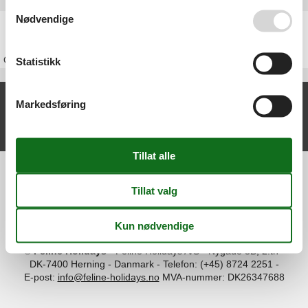
Se også vår
Persondatapolitik
Nødvendige
Feriehus Tyskland
Om
Tyskland
Statistikk
Nylige artikler om Schwarzwald
Markedsføring
Feriehus Schwarzwald
Vis liste
Information
Persondatapolitik
Cookies
FAQ
Om os
Kontakt
Om os
©
Feline Holidays
-
Feline Holidays A/S
-
Nygade 8B, 2.th -
DK-7400
Herning
-
Danmark -
Telefon:
(+45) 8724 2251
-
E-post:
info@feline-holidays.no
MVA-nummer: DK26347688