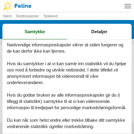
Hjem
Destinasjoner
Tyskland
Feriehus Schwarzwald
Samtykke
Detaljer
Her finner du det største utvalget av feriehuse Schwarzwald
Nødvendige informasjonskapsler sikrer at siden fungerer og
Ved Feline vil du alltid finne det største utvalget av vakkert
de kan derfor ikke kan fjernes.
beliggende feriehuse Schwarzwald. Bestill enkelt og sikkert på
nettet eller kontakt oss, hvis du har spørsmål.
Hvis du samtykker i at vi kan samle inn statistikk vil du hjelpe
oss med å forbedre og utvikle nettstedet. I dette tilfellet vil
Velg mellom 987 feriehus
anonymisert informasjon bli videresendt til våre
underleverandører.
Se frem til en herlig ferie med god tid til hverandre i et vakkert
feriehus Schwarzwald
Hvis du godtar bruken av alle informasjonskapsler gir du (i
tillegg til statistikk) samtykke til at vi kan videresende
Velg mellom 987 feriehus
informasjon til tredjepart for personlige markedsføringsformål.
Du kan når som helst endre eller trekke tilbake ditt samtykke
vedrørende statistikk og/eller markedsføring.
Foreldre toppartikler