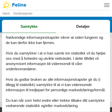
Hjem
Destinasjoner
Feriehus Island
Samtykke
Detaljer
Her finner du det største utvalget av feriehuse Island
Nødvendige informasjonskapsler sikrer at siden fungerer og
Ved Feline vil du alltid finne det største utvalget av vakkert
de kan derfor ikke kan fjernes.
beliggende feriehuse Island. Bestill enkelt og sikkert på nettet eller
kontakt oss, hvis du har spørsmål.
Hvis du samtykker i at vi kan samle inn statistikk vil du hjelpe
oss med å forbedre og utvikle nettstedet. I dette tilfellet vil
Velg mellom 0 feriehus
anonymisert informasjon bli videresendt til våre
underleverandører.
Se frem til en herlig ferie med god tid til hverandre i et vakkert
feriehus Island
Hvis du godtar bruken av alle informasjonskapsler gir du (i
tillegg til statistikk) samtykke til at vi kan videresende
Velg mellom 0 feriehus
informasjon til tredjepart for personlige markedsføringsformål.
Du kan når som helst endre eller trekke tilbake ditt samtykke
vedrørende statistikk og/eller markedsføring.