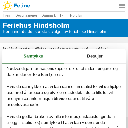
Hjem
Destinasjoner
Danmark
Fyn
Nordfyn
Feriehus Hindsholm
Her finner du det største utvalget av feriehuse Hindsholm
Ved Feline vil du alltid finne det største utvalget av vakkert
beliggende feriehuse Hindsholm. Bestill enkelt og sikkert på nettet
Samtykke
Detaljer
eller kontakt oss, hvis du har spørsmål.
Nødvendige informasjonskapsler sikrer at siden fungerer og
Velg mellom 72 feriehus
de kan derfor ikke kan fjernes.
Se frem til en herlig ferie med god tid til hverandre i et vakkert
Hvis du samtykker i at vi kan samle inn statistikk vil du hjelpe
feriehus Hindsholm
oss med å forbedre og utvikle nettstedet. I dette tilfellet vil
anonymisert informasjon bli videresendt til våre
Velg mellom 72 feriehus
underleverandører.
Hvis du godtar bruken av alle informasjonskapsler gir du (i
tillegg til statistikk) samtykke til at vi kan videresende
Foreldre toppartikler