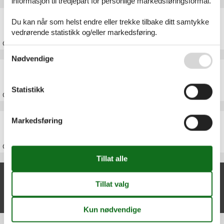
informasjon til tredjepart for personlige markedsføringsformål.
Feriehus Nordfyn
Du kan når som helst endre eller trekke tilbake ditt samtykke
vedrørende statistikk og/eller markedsføring.
Om
Nordfyn
Se også vår
Persondatapolitik
Nødvendige
Feriehus Fyn
Statistikk
Om
Fyn
Feriehus Danmark
Markedsføring
Om
Danmark
Nylige artikler om Hindsholm
Feriehus Hindsholm
Vis liste