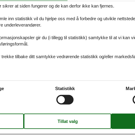
ikrer at siden fungerer og de kan derfor ikke kan fjernes.
e inn statistikk vil du hjelpe oss med å forbedre og utvikle nettstedet. 
åre underleverandører.
 Øster Hurup
rmasjonskapsler gir du (i tillegg til statistikk) samtykke til at vi kan 
 alltid finne det største utvalget av vakkert beliggende feriehuse Øster H
sføringsformål.
, hvis du har spørsmål.
 trekke tilbake ditt samtykke vedrørende statistikk og/eller markedsfø
 Østjylland
 alltid finne det største utvalget av vakkert beliggende feriehuse Østjyllan
ge
Statistikk
Mar
s du har spørsmål.
 Danmark