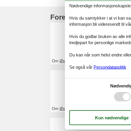
Nødvendige informasjonskapsler s
Foreldre toppartikler
Hvis du samtykker i at vi kan saml
informasjon bli videresendt til v
Feriehus
Hvis du godtar bruken av alle info
Ved Feline vil du
tredjepart for personlige marked
eller kontakt oss
Du kan når som helst endre eller
Om
Øster Hurup
Se også vår
Persondatapolitik
Feriehus
Ved Feline vil du
Nødvendi
kontakt oss, hvi
Om
Østjylland
Feriehus