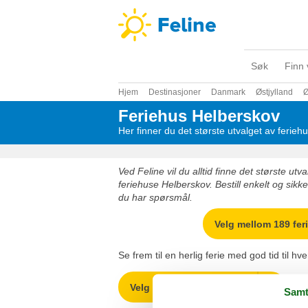
Søk
Finn 
Hjem
Destinasjoner
Danmark
Østjylland
Ø
Feriehus Helberskov
Her finner du det største utvalget av ferie
Ved Feline vil du alltid finne det største ut
feriehuse Helberskov. Bestill enkelt og sikker
du har spørsmål.
Velg mellom 189 fer
Se frem til en herlig ferie med god tid til h
Velg mellom 189 feriehus
Samt