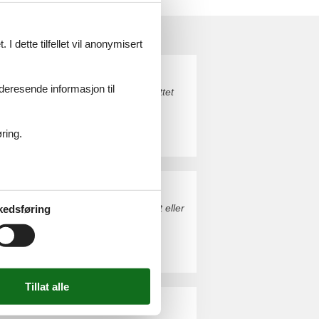
I dette tilfellet vil anonymisert
videresende informasjon til
urup. Bestill enkelt og sikkert på nettet
ring.
d. Bestill enkelt og sikkert på nettet eller
kedsføring