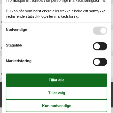
informasjon til tredjepart for personlige markedsføringsformål.
Feriehus Odsherred
Du kan når som helst endre eller trekke tilbake ditt samtykke
vedrørende statistikk og/eller markedsføring.
Om
Odsherred
Se også vår
Persondatapolitik
Nødvendige
Feriehus Sjælland
Statistikk
Om
Sjælland
Feriehus Danmark
Markedsføring
Om
Danmark
Nylige artikler om Føllenslev
Feriehus Føllenslev
Vis liste