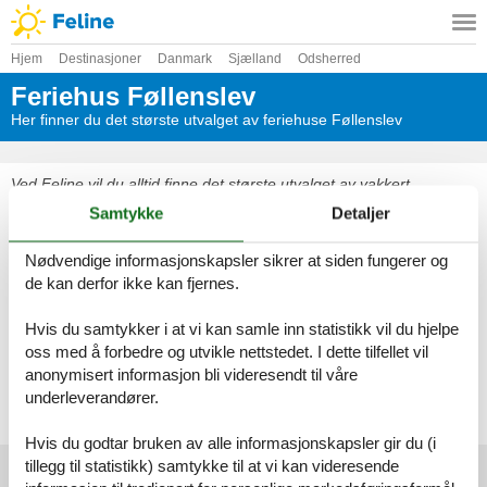
Hjem
Destinasjoner
Danmark
Sjælland
Odsherred
Feriehus Føllenslev
Her finner du det største utvalget av feriehuse Føllenslev
Ved Feline vil du alltid finne det største utvalget av vakkert
beliggende feriehuse Føllenslev. Bestill enkelt og sikkert på nettet
Samtykke
Detaljer
eller kontakt oss, hvis du har spørsmål.
Nødvendige informasjonskapsler sikrer at siden fungerer og
Velg mellom 81 feriehus
de kan derfor ikke kan fjernes.
Se frem til en herlig ferie med god tid til hverandre i et vakkert
Hvis du samtykker i at vi kan samle inn statistikk vil du hjelpe
feriehus Føllenslev
oss med å forbedre og utvikle nettstedet. I dette tilfellet vil
anonymisert informasjon bli videresendt til våre
Velg mellom 81 feriehus
underleverandører.
Hvis du godtar bruken av alle informasjonskapsler gir du (i
tillegg til statistikk) samtykke til at vi kan videresende
Foreldre toppartikler