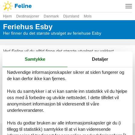
Hjem
Destinasjoner
Danmark
Djursland
Mols
Feriehus Esby
Her finner du det største utvalget av feriehuse Esby
Ved Feline vil du alltid finne det største utvalget av vakkert
beliggende feriehuse Esby. Bestill enkelt og sikkert på nettet eller
Samtykke
Detaljer
kontakt oss, hvis du har spørsmål.
Nødvendige informasjonskapsler sikrer at siden fungerer og
Velg mellom 24 feriehus
de kan derfor ikke kan fjernes.
Se frem til en herlig ferie med god tid til hverandre i et vakkert
Hvis du samtykker i at vi kan samle inn statistikk vil du hjelpe
feriehus Esby
oss med å forbedre og utvikle nettstedet. I dette tilfellet vil
anonymisert informasjon bli videresendt til våre
Velg mellom 24 feriehus
underleverandører.
Hvis du godtar bruken av alle informasjonskapsler gir du (i
tillegg til statistikk) samtykke til at vi kan videresende
Foreldre toppartikler