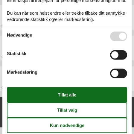
informasjon til tredjepart for personlige markedsføringsformål.
Feriehus Mols
Du kan når som helst endre eller trekke tilbake ditt samtykke
vedrørende statistikk og/eller markedsføring.
Om
Mols
Se også vår
Persondatapolitik
Nødvendige
Feriehus Djursland
Statistikk
Om
Djursland
Feriehus Danmark
Markedsføring
Om
Danmark
Nylige artikler om Esby
Feriehus Esby
Vis liste