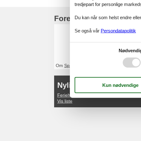
tredjepart for personlige marked
Foreldre toppartikler
Du kan når som helst endre eller
Feriehus
Se også vår
Persondatapolitik
Ved Feline vil du
kontakt oss, hvi
Nødvendi
Om
Spania
Nylige artikler om Cost
Feriehus Costa Brava
Vis liste