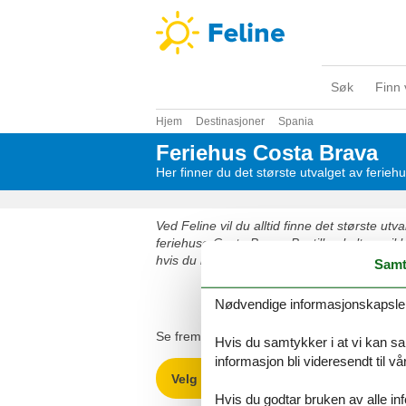
Søk
Finn 
Hjem
Destinasjoner
Spania
Feriehus Costa Brava
Her finner du det største utvalget av ferie
Ved Feline vil du alltid finne det største ut
feriehuse Costa Brava. Bestill enkelt og sikk
hvis du har spørsmål.
Samt
Velg mellom 1 087 fe
Nødvendige informasjonskapsler s
Se frem til en herlig ferie med god tid til h
Hvis du samtykker i at vi kan saml
informasjon bli videresendt til v
Velg mellom 1 087 feriehus
Hvis du godtar bruken av alle info