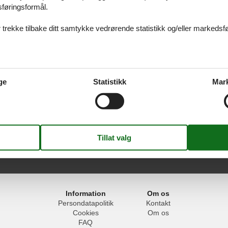
sføringsformål.
 trekke tilbake ditt samtykke vedrørende statistikk og/eller markedsfø
 Spania
 alltid finne det største utvalget av vakkert beliggende feriehuse Spania. 
s du har spørsmål.
ge
Statistikk
Mar
a Brava
Information
Om os
Persondatapolitik
Kontakt
Cookies
Om os
FAQ