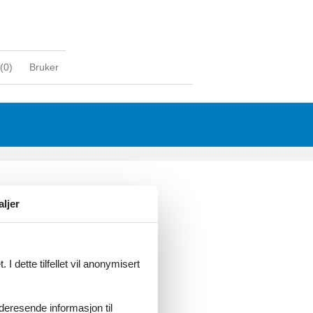
(
0
)
Bruker
aljer
I dette tilfellet vil anonymisert
videresende informasjon til