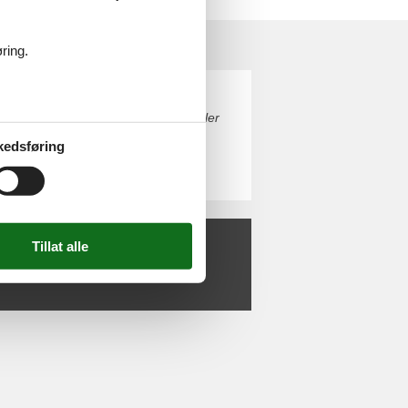
ring.
Bestill enkelt og sikkert på nettet eller
kedsføring