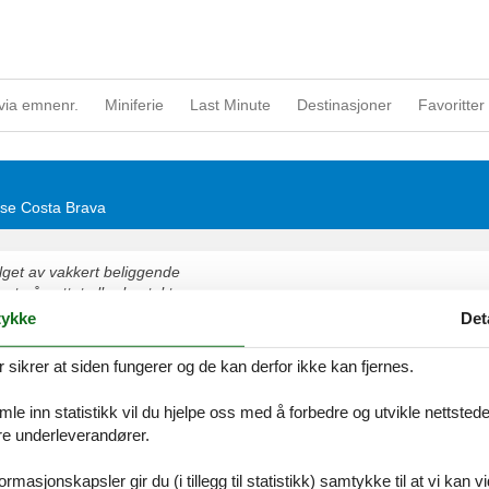
via emnenr.
Miniferie
Last Minute
Destinasjoner
Favoritter 
huse Costa Brava
valget av vakkert beliggende
ert på nettet eller kontakt oss,
ykke
Det
riehus
ikrer at siden fungerer og de kan derfor ikke kan fjernes.
verandre i et vakkert feriehus Costa Brava
e inn statistikk vil du hjelpe oss med å forbedre og utvikle nettstedet. 
åre underleverandører.
rmasjonskapsler gir du (i tillegg til statistikk) samtykke til at vi kan 