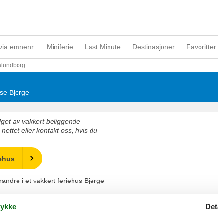
via emnenr.
Miniferie
Last Minute
Destinasjoner
Favoritter 
alundborg
use Bjerge
valget av vakkert beliggende
 nettet eller kontakt oss, hvis du
iehus
erandre i et vakkert feriehus Bjerge
ykke
Det