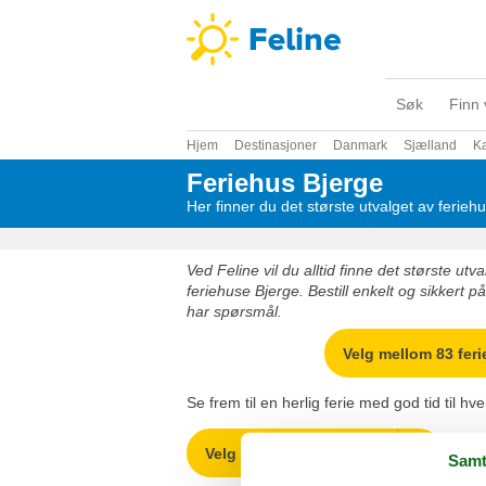
Søk
Finn 
Hjem
Destinasjoner
Danmark
Sjælland
K
Feriehus Bjerge
Her finner du det største utvalget av ferieh
Ved Feline vil du alltid finne det største ut
feriehuse Bjerge. Bestill enkelt og sikkert på
har spørsmål.
Velg mellom 83 fer
Se frem til en herlig ferie med god tid til hv
Velg mellom 83 feriehus
Samt