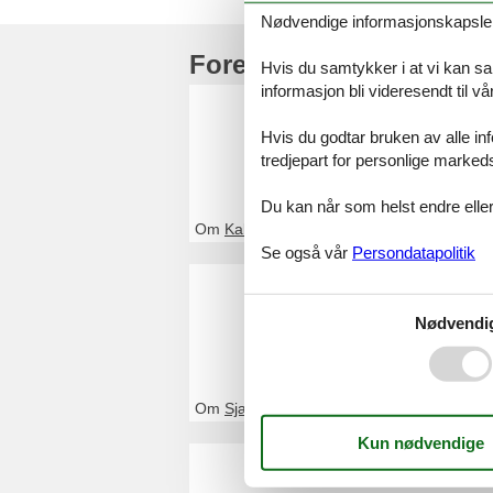
Nødvendige informasjonskapsler s
Foreldre toppartikler
Hvis du samtykker i at vi kan saml
informasjon bli videresendt til v
Feriehus
Hvis du godtar bruken av alle info
Ved Feline vil du
tredjepart for personlige marked
eller kontakt oss
Du kan når som helst endre eller
Om
Kalundborg
Se også vår
Persondatapolitik
Feriehus
Ved Feline vil du
Nødvendi
kontakt oss, hvi
Om
Sjælland
Feriehus