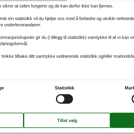
ikrer at siden fungerer og de kan derfor ikke kan fjernes.
e inn statistikk vil du hjelpe oss med å forbedre og utvikle nettstedet. 
åre underleverandører.
 Kalundborg
rmasjonskapsler gir du (i tillegg til statistikk) samtykke til at vi kan 
 alltid finne det største utvalget av vakkert beliggende feriehuse Kalundb
sføringsformål.
, hvis du har spørsmål.
 trekke tilbake ditt samtykke vedrørende statistikk og/eller markedsfø
 Sjælland
 alltid finne det største utvalget av vakkert beliggende feriehuse Sjælland
ge
Statistikk
Mar
s du har spørsmål.
 Danmark