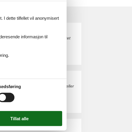
I dette tilfellet vil anonymisert
videresende informasjon til
org. Bestill enkelt og sikkert på nettet
ring.
. Bestill enkelt og sikkert på nettet eller
kedsføring