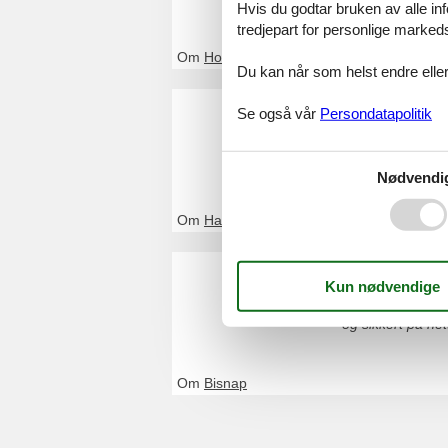
Hvis du godtar bruken av alle info
tredjepart for personlige marked
Om
Hou
Du kan når som helst endre eller
Feriehus
Se også vår
Persondatapolitik
Ved Feline vil du
og sikkert på net
Nødvendi
Om
Hals
Feriehus
Ved Feline vil du
og sikkert på net
Om
Bisnap