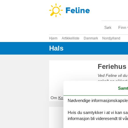
Søk
Finn 
Hjem
Artikkelliste
Danmark
Nordjylland
Hals
Feriehus
Ved Feline vil du
enkelt og sikkert
Samt
Om
Koldkær
Nødvendige informasjonskapsler s
Feriehus
Hvis du samtykker i at vi kan saml
informasjon bli videresendt til v
Ved Feline vil du
og sikkert på net