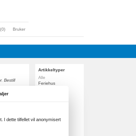
(
0
)
Bruker
Artikkeltyper
Alle
. Bestill
Feriehus
aljer
Geografiske
områder
Alle
Danmark
I dette tilfellet vil anonymisert
Nordjylland
Hals
still enkelt
Bisnap