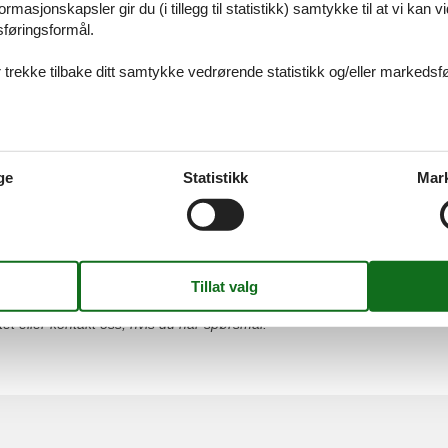
rmasjonskapsler gir du (i tillegg til statistikk) samtykke til at vi kan 
sføringsformål.
 trekke tilbake ditt samtykke vedrørende statistikk og/eller markedsfø
 Hals
 alltid finne det største utvalget av vakkert beliggende feriehuse Hals. Be
tet eller kontakt oss, hvis du har spørsmål.
ge
Statistikk
Mar
 Bisnap
 alltid finne det største utvalget av vakkert beliggende feriehuse Bisnap. 
tet eller kontakt oss, hvis du har spørsmål.