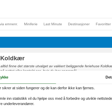
via emnenr.
Miniferie
Last Minute
Destinasjoner
Favoritter 
 Koldkær
 alltid finne det største utvalget av vakkert beliggende feriehuse Koldkær
 på nettet eller kontakt oss, hvis du har spørsmål.
ykke
Det
ikrer at siden fungerer og de kan derfor ikke kan fjernes.
 Hou
e inn statistikk vil du hjelpe oss med å forbedre og utvikle nettstedet. 
åre underleverandører.
 alltid finne det største utvalget av vakkert beliggende feriehuse Hou. Be
tet eller kontakt oss, hvis du har spørsmål.