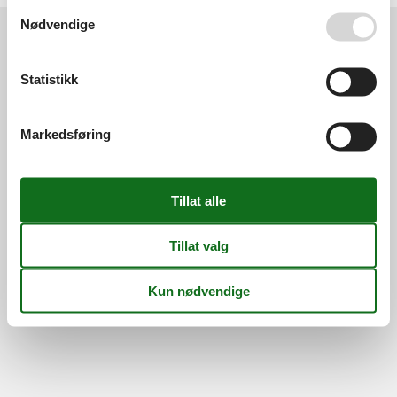
Se også vår
Persondatapolitik
Nødvendige
Information
Statistikk
Persondatapolitik
Cookies
FAQ
Om os
Kontakt
Om os
Markedsføring
©
Feline Holidays
-
Feline Holidays A/S
-
Nygade 8B, 2.th -
DK-7400
Herning
-
Danmark -
Telefon:
(+45) 8724 2251
-
E-post:
info@feline-holidays.no
MVA-nummer: DK26347688