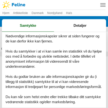
Hjem
Artikkelliste
Danmark
Nordjylland
Hals
Koldkær
Samtykke
Detaljer
Feriehus Koldkær
Nødvendige informasjonskapsler sikrer at siden fungerer og
de kan derfor ikke kan fjernes.
Om
Koldkær
Hvis du samtykker i at vi kan samle inn statistikk vil du hjelpe
oss med å forbedre og utvikle nettstedet. I dette tilfellet vil
Artikkeltyper
anonymisert informasjon bli videresendt til våre
underleverandører.
Alle
Feriehus
Hvis du godtar bruken av alle informasjonskapsler gir du (i
Geografiske områder
tillegg til statistikk) samtykke til at vi kan videresende
informasjon til tredjepart for personlige markedsføringsformål.
Alle
Danmark
Nordjylland
Du kan når som helst endre eller trekke tilbake ditt samtykke
Hals
vedrørende statistikk og/eller markedsføring.
Koldkær