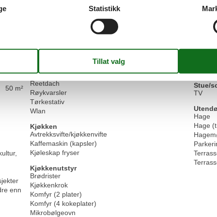
Barnese
Husdyr/hund forbudt
ge
Statistikk
Mar
500 m
Barnest
Jern
Tørket
Strykebrett
Tørket
Tørketrommel (delt)
Vaskema
Vaskem
Generelt utstyr
Barnevennlig
Soveor
Ikke-røykere
Kojenbe
OPPVARMING
Reetdach
Stue/s
50 m²
Røykvarsler
TV
Tørkestativ
Utendø
Wlan
Hage
Hage (ti
Kjøkken
Avtrekksvifte/kjøkkenvifte
Hagemø
Kaffemaskin (kapsler)
Parkeri
Kjøleskap fryser
ultur,
Terras
Terras
Kjøkkenutstyr
Brødrister
sjekter
Kjøkkenkrok
dre enn
Komfyr (2 plater)
Komfyr (4 kokeplater)
Mikrobølgeovn