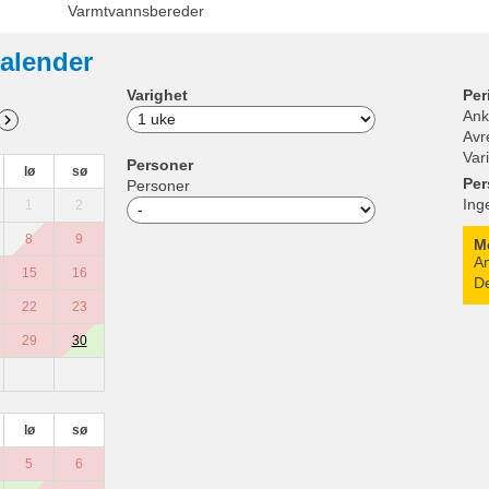
Varmtvannsbereder
alender
Varighet
Per
Ank
Avr
Var
Personer
lø
sø
Per
Personer
Ing
1
2
8
9
M
An
15
16
De
22
23
29
30
lø
sø
5
6