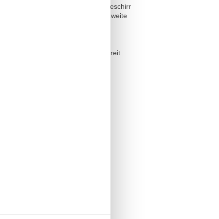
senschrank mit originalem Friesengeschirr
klingen lassen. Dahinter liegt das zweite
zten Garten grenzt. Mit Gartenmöbeln
ckner stehen im Gartenhäuschen bereit.
ring
etasje
/sted
en
e