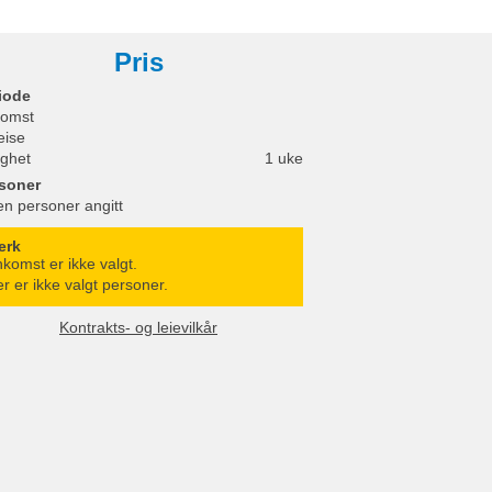
Pris
iode
omst
eise
ighet
1 uke
soner
en personer angitt
erk
komst er ikke valgt.
r er ikke valgt personer.
Kontrakts- og leievilkår