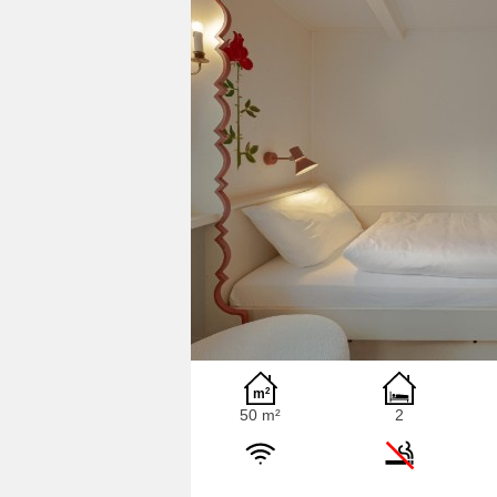
50 m²
2