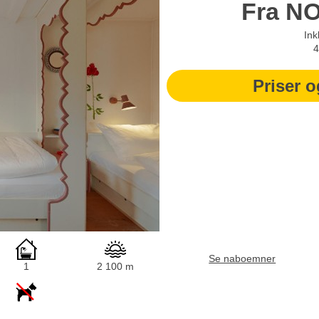
Fra
N
Ink
4
Priser o
Se naboemner
1
2 100 m