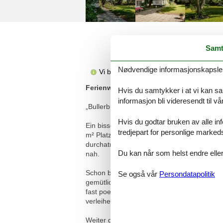
Samt
Nødvendige informasjonskapsler s
Vi beklager, men beskrivelsen er ikke t
Ferienwohnung/App. für 4 Gäste mit 50
Hvis du samtykker i at vi kan saml
informasjon bli videresendt til v
„Bullerbü“ – Ihr farbenfrohes Inselrefugium
Hvis du godtar bruken av alle info
Ein bisschen wie in einem nordischen Bilder
tredjepart for personlige marked
m² Platz für bis zu 4 Personen. Hier verbi
durchatmet. Lange Spaziergänge durch die W
Du kan når som helst endre eller
nah.
Schon beim Betreten der Wohnung empfängt 
Se også vår
Persondatapolitik
gemütlichen Alkovenbetten, liebevoll ergän
fast poetischen Akzent, während moderne D
verleihen.
Weiter geht es zur Pantryküche – klein, fei