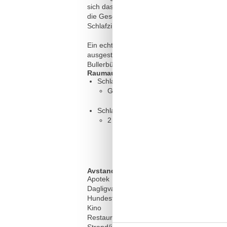
sich das Badezimmer mit Dusche und WC. Ge
die Geschichte des Hauses lebendig hält. Hi
Schlafzimmer mit einem komfortablen Doppe
Ein echtes Highlight ist der eigene Sitzber
ausgestattet, genießen Sie hier Privatsph
Bullerbü ist kein Ort zum Durchreisen – so
Raumaufteilung
Schlafzimmer
Großes Doppelbett - Size: 181-210 
Schlafzimmer
2 x Einzelbett - Size: 90-130 cm
Avstand
Apotek
Dagligvarebutikk
Hundestrand
Kino
Restaurant
Strand/innsjø