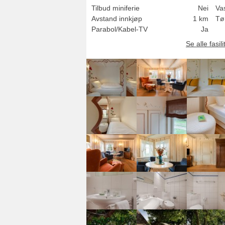
Tilbud miniferie
Nei
Va
Avstand innkjøp
1 km
Tø
Parabol/Kabel-TV
Ja
Se alle fasili