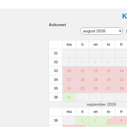
K
Ankomst
ma
ti
on
to
fr
31
32
3
4
5
6
7
33
10
11
12
13
14
34
17
18
19
20
21
35
24
25
26
27
28
36
31
september 2026
ma
ti
on
to
fr
36
1
2
3
4