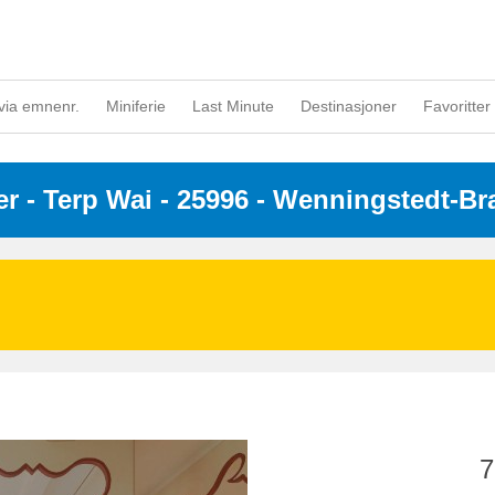
via emnenr.
Miniferie
Last Minute
Destinasjoner
Favoritter 
er
 - 
Terp Wai
 - 25996
 - Wenningstedt-Br
7