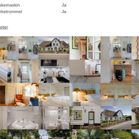
skemaskin
Ja
rketrommel
Ja
teter