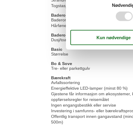
Nødvendi
Togstasjon/bussholdeplass
Baderom
Baderomsutstyr (såpe, sjampo osv.)
Hårføner
Baderomsutstyr
Dusj/toalett
Basic
Størrelse
Bo & Sove
Tre- eller parkettgulv
Bærekraft
Avfallssortering
Energieffektive LED-lamper (minst 80 %)
Gjestene får informasjon om økosystemer, k
oppførselsregler for reisemålet
Ingen engangsbestikk eller servise
Investering i samfunns- eller bærekraftspro
Offentlig transport innen gangavstand (min
500m)