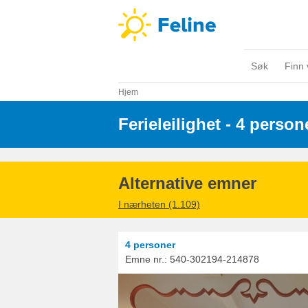
Søk
Finn 
Hjem
Ferieleilighet - 4 person
Alternative emner
I nærheten (1.109)
4 personer
Emne nr.:
540-302194-214878