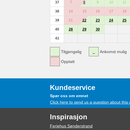
37
7
8
9
10
11
38
14
15
16
17
18
39
21
22
23
24
25
40
28
29
30
41
Tilgjengelig
Ankomst mulig
Opptatt
Kundeservice
Spør oss om emnet
Click here to send us a question about this 
Inspirasjon
Feriehus Sønderstrand