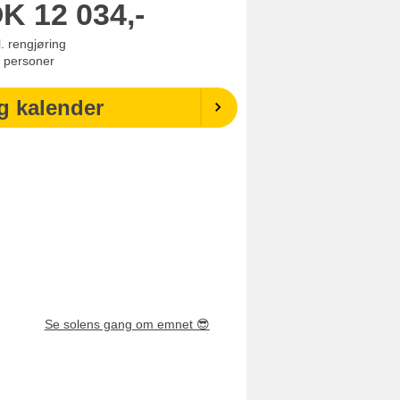
OK
12 034,-
l. rengjøring
personer
g kalender
Se solens gang om emnet
😎