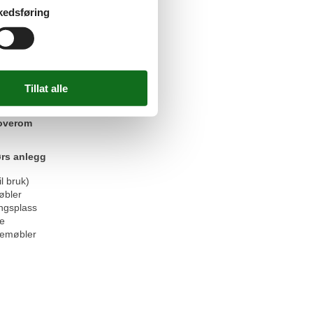
ng (reise) kan leies
kedsføring
ol kan leies
rommel
rommel mot et gebyr
skin (delt)
askin mot betaling
dninger
tt
overom
rs anlegg
l bruk)
bler
ngsplass
se
semøbler