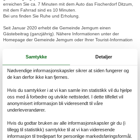
erreichen Sie ca. 7 Minuten mit dem Auto das Fischerdorf Ditzum,
mit dem Fahrrad sind es 10 Minuten.
Bei uns finden Sie Ruhe und Erholung.
Seit Januar 2020 erhebt die Gemeinde Jemgum einen
Gästebeitrag (ganzjährig). Nähere Informationen unter der
Homepage der Gemeinde Jemgum oder Ihrer Tourist-Information
Schönes Apartment (1) für 2 Personen in gemütlich, eingerichtetem
Samtykke
Detaljer
Landhausstil. Das Apartment verfügt über einen offenen Grundriss.
Der Wohnraum besteht aus einer komplett ausgestatteten
Küchenzeile mit Essecke und Flachbild-TV (SAT). Der Schlafraum
Nødvendige informasjonskapsler sikrer at siden fungerer og
ist abgetrennt mit Doppelbett. Das separate Bad hat eine
de kan derfor ikke kan fjernes.
ebenerdige Dusche und ein WC. Das Apartment ist für Allergiker
geeignet, barrierefrei und mit Fußbodenheizung ausgestattet.
Hvis du samtykker i at vi kan samle inn statistikk vil du hjelpe
Einen Parkplatz finden Sie am Haus, sowie eine schöne Trasse mit
oss med å forbedre og utvikle nettstedet. I dette tilfellet vil
Gartenmöbel und Weitsicht.
anonymisert informasjon bli videresendt til våre
Für weitere Gäste (ein Kind) ist es möglich, zusätzlich das Sitz-Sofa
underleverandører.
als Schlafmöglichkeit umzufunktionieren.
Auf Wunsch steht ein Elektrogrill zu Verfügung und die WLAN
Hvis du godtar bruken av alle informasjonskapsler gir du (i
Nutzung ist ebenfalls kostenfrei.
Zur gemeinschaftlichen Nutzung aller Gäste stehen eine
tillegg til statistikk) samtykke til at vi kan videresende
Waschmaschine, ein Trockner, E-bike Ladestation sowie ein
informasjon til tredjepart for personlige markedsføringsformål.