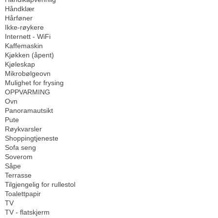
Håndklær
Hårføner
Ikke-røykere
Internett - WiFi
Kaffemaskin
Kjøkken (åpent)
Kjøleskap
Mikrobølgeovn
Mulighet for frysing
OPPVARMING
Ovn
Panoramautsikt
Pute
Røykvarsler
Shoppingtjeneste
Sofa seng
Soverom
Såpe
Terrasse
Tilgjengelig for rullestol
Toalettpapir
TV
TV - flatskjerm