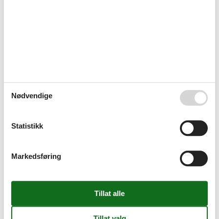
Til stranden
50 km
Til supermarkedet
6 km
Til svømmebassenget/morobassenget
23 km
Til sykehus/klinikk
22 km
Til sykkelstien
200 m
Til termalbadene
17 km
Til togstasjonen
25 km
Til turistinformasjonen
6 km
Grunnleggende fasiliteter
Byggeår
2020
Nødvendige
Størrelse
43 m²
Omliggende fasiliteter
Hage til bruk
Statistikk
PARKERING
Sittegruppe i hagen
Sykkelbod
Markedsføring
Overnatting Fasiliteter
Allergivennlig
BBQ anlegg
El-sykkel ladestasjon
Energisparende belysning
Internett i fellesområdet