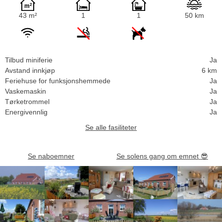
43 m²
1
1
50 km
Tilbud miniferie
Ja
Avstand innkjøp
6 km
Feriehuse for funksjonshemmede
Ja
Vaskemaskin
Ja
Tørketrommel
Ja
Energivennlig
Ja
Se alle fasiliteter
Se naboemner
Se solens gang om emnet
😎