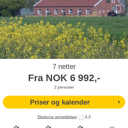
7 netter
Fra
NOK
6 992,-
2
personer
Priser og kalender
Eksterne anmeldelser
4,3