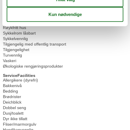
Klasse A husholdningsapparater
Over 18 (kun voksne)
Overføringstjeneste
Regenerativ energiproduksjon
Romservice
Røykfritt hus
Sykkelrom låsbart
Sykkelvennlig
Tilgjengelig med offentlig transport
Tilgjengelighet
Turvennlig
Vaskeri
Økologiske rengjøringsprodukter
ServiceFacilities
Allergikere (dyrefri)
Bakkenivå
Bedding
Brødrister
Deichblick
Dobbel seng
Dusj/toalett
Dyr ikke tillatt
Fliser/marmorgulv
Handikapvennlig