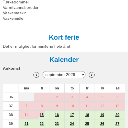
Tørketrommel
Varmtvannsbereder
Vaskemaskin
Vaskemidler
Kort ferie
Det er mulighet for miniferie hele året.
Kalender
Ankomst
ma
ti
on
to
fr
lø
sø
36
1
2
3
4
5
6
37
7
8
9
10
11
12
13
38
14
15
16
17
18
19
20
39
21
22
23
24
25
26
27