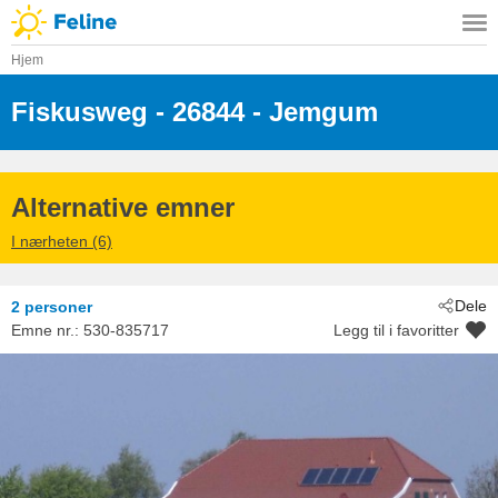
Hjem
Fiskusweg
 - 26844
 - Jemgum
Alternative emner
I nærheten (6)
Dele
2 personer
Emne nr.:
530-835717
Legg til i favoritter