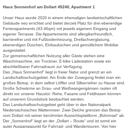
Haus Sonnenhof am Dollart 45240, Apartment 1
Unser Haus wurde 2020 in einem ehemaligen landwirtschaftlichen
Gebäude neu errichtet und bietet derzeit Platz für drei ebenerdige
Ferienapartments (43-46qm) mit jeweils eigenem Eingang und
eigener Terrasse. Die Appartements sind allergikerfreundlich,
barrierefrei und mit Fußbodenheizung, Dreifachverglasung,
ebenerdigen Duschen, Einbauküchen und gemütlichem Mobiliar
ausgestattet.
Zur gemeinschaftlichen Nutzung aller Gäste stehen eine
Waschmaschine, ein Trockner, E-bike Ladestation sowie ein
abschließbarer Fahrradraum zur Verfügung.
Das „Haus Sonnenhof“ liegt in freier Natur und grenzt an ein
Landschaftsschutzgebiet. Am Ende der Zuwegung findet man ein
großes Biotop, in dem selbst Löffler und Silberreiher zu Hause sind.
Große Schwärme an Grau- und Weißwangengänsen rasten oft
direkt vor unserer Haustür. Rehe, Fasane und Feldhasen können
auf unserem Grundstück beobachtet werden.
Das Landschaftsschutzgebiet geht über in den Nationalpark
Niedersächsisches Wattenmeer. Zwei Deiche grenzen das Biotop
vom Dollart mit seiner berühmten Aussichtsplattform „Bohrinsel“ ab.
Der „Sonnenhof“ liegt an der „Dollart – Route“ und ist somit ein
guter Ausgangspunkt für Fahrrad- und Wandertouren. Von hier