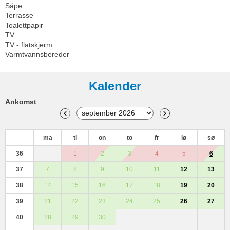
Såpe
Terrasse
Toalettpapir
TV
TV - flatskjerm
Varmtvannsbereder
Kalender
Ankomst
ma
ti
on
to
fr
lø
sø
36
1
2
3
4
5
6
37
7
8
9
10
11
12
13
38
14
15
16
17
18
19
20
39
21
22
23
24
25
26
27
40
28
29
30