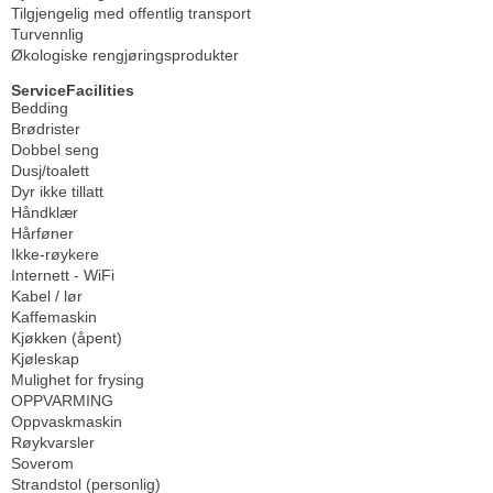
Tilgjengelig med offentlig transport
Turvennlig
Økologiske rengjøringsprodukter
ServiceFacilities
Bedding
Brødrister
Dobbel seng
Dusj/toalett
Dyr ikke tillatt
Håndklær
Hårføner
Ikke-røykere
Internett - WiFi
Kabel / lør
Kaffemaskin
Kjøkken (åpent)
Kjøleskap
Mulighet for frysing
OPPVARMING
Oppvaskmaskin
Røykvarsler
Soverom
Strandstol (personlig)