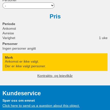
Personer
Pris
Periode
Ankomst
Avreise
Varighet
1 uke
Personer
Ingen personer angitt
Merk
Ankomst er ikke valgt.
Der er ikke valgt personer.
Kontrakts- og leievilkår
Kundeservice
Spør oss om emnet
Click here to send us a question about this object.