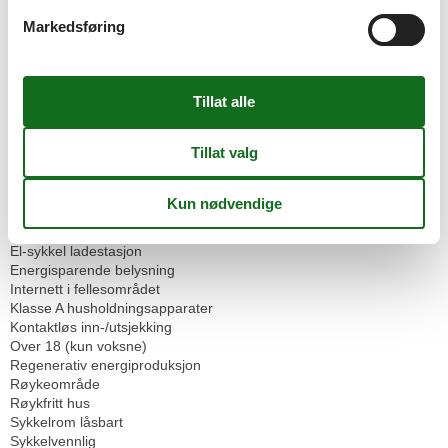
Hage til bruk
Markedsføring
Inngjerdet tomt
PARKERING
Sittegruppe i hagen
Strand stol
Sykkelbod
Overnatting Fasiliteter
100 % grønn strøm
Avanserte rengjøringsmetoder i bruk
BBQ anlegg
Bevisst unngåelse av avfall
Egnet for montører
El-sykkel ladestasjon
Energisparende belysning
Internett i fellesområdet
Klasse A husholdningsapparater
Kontaktløs inn-/utsjekking
Over 18 (kun voksne)
Regenerativ energiproduksjon
Røykeområde
Røykfritt hus
Sykkelrom låsbart
Sykkelvennlig