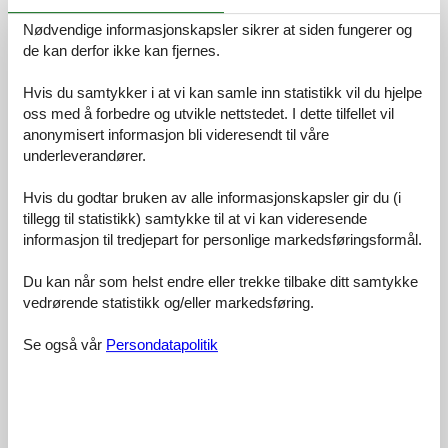
Fasiliteter:
4,4
Nødvendige informasjonskapsler sikrer at siden fungerer og
Rengjøring:
4,7
de kan derfor ikke kan fjernes.
Komfort:
3,7
Hvis du samtykker i at vi kan samle inn statistikk vil du hjelpe
Vennlighet:
5,0
oss med å forbedre og utvikle nettstedet. I dette tilfellet vil
Beliggenhet:
4,0
anonymisert informasjon bli videresendt til våre
I alt:
4,7
underleverandører.
Rom:
4,4
Hvis du godtar bruken av alle informasjonskapsler gir du (i
Tjenester på stedet:
3,4
tillegg til statistikk) samtykke til at vi kan videresende
Verdi for pengene:
4,4
informasjon til tredjepart for personlige markedsføringsformål.
3 eksterne anmeldelser
Du kan når som helst endre eller trekke tilbake ditt samtykke
vedrørende statistikk og/eller markedsføring.
4,4
maj 2024
Se også vår
Persondatapolitik
Fasiliteter:
5
Rengjøring:
5
Komfort:
3
Vennlighet:
5
Beliggenhet:
5
I alt:
5
Rom:
5
Tjenester på stedet:
2
Verdi for pengene:
5