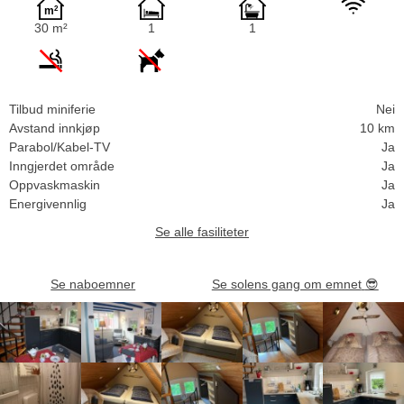
30 m²
1
1
Tilbud miniferie
Nei
Avstand innkjøp
10 km
Parabol/Kabel-TV
Ja
Inngjerdet område
Ja
Oppvaskmaskin
Ja
Energivennlig
Ja
Se alle fasiliteter
Se naboemner
Se solens gang om emnet
😎