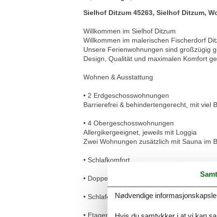
Sielhof Ditzum 45263, Sielhof Ditzum, 
Willkommen im Sielhof Ditzum
Willkommen im malerischen Fischerdorf Dit
Unsere Ferienwohnungen sind großzügig gesc
Design, Qualität und maximalen Komfort ge
Wohnen & Ausstattung
• 2 Erdgeschosswohnungen
Barrierefrei & behindertengerecht, mit viel
• 4 Obergeschosswohnungen
Allergikergeeignet, jeweils mit Loggia
Zwei Wohnungen zusätzlich mit Sauna im 
• Schlafkomfort
Samt
• Doppelbetten: 1,80 × 2,00 m
Nødvendige informasjonskapsler s
• Schlafcouch: 1,60 × 2,00 m
• Etagenbett (Wohnung 6): 0,90 × 2,00 m
Hvis du samtykker i at vi kan saml