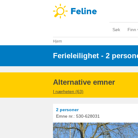
Søk
Finn 
Hjem
Ferieleilighet - 2 person
Alternative emner
I nærheten (63)
2 personer
Emne nr.:
530-628031