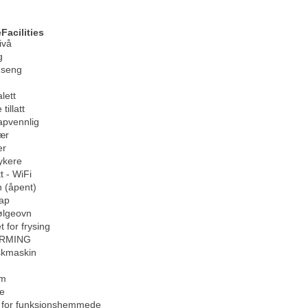
Facilities
ivå
g
 seng
lett
tillatt
apvennlig
ær
er
ykere
t - WiFi
 (åpent)
kap
ølgeovn
t for frysing
RMING
kmaskin
om
se
g for funksjonshemmede