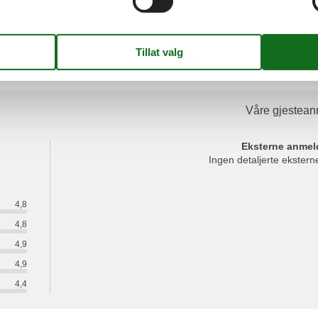
sertücher, Topflappen, Schürze)
ere Gäste zur Verfügung
rden
Våre gjestean
Eksterne anmel
Ingen detaljerte ekster
4,8
4,8
4,9
4,9
4,4