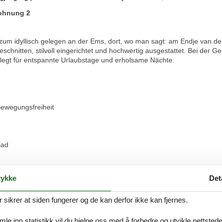
Wohnung 2
zum idyllisch gelegen an der Ems, dort, wo man sagt: am Endje van de
hnitten, stilvoll eingerichtet und hochwertig ausgestattet. Bei der G
legt für entspannte Urlaubstage und erholsame Nächte.
 Bewegungsfreiheit
Bad
ykke
Det
ikrer at siden fungerer og de kan derfor ikke kan fjernes.
e inn statistikk vil du hjelpe oss med å forbedre og utvikle nettstedet. 