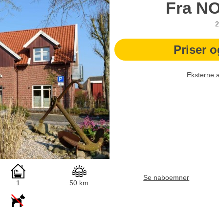
Fra
N
2
Priser o
Eksterne 
Se naboemner
1
50 km