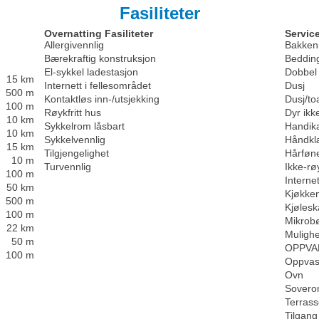
Fasiliteter
Overnatting Fasiliteter
Service
Allergivennlig
Bakken
Bærekraftig konstruksjon
Beddin
El-sykkel ladestasjon
Dobbel
15 km
Internett i fellesområdet
Dusj
500 m
Kontaktløs inn-/utsjekking
Dusj/toa
100 m
Røykfritt hus
Dyr ikke 
10 km
Sykkelrom låsbart
Handik
10 km
Sykkelvennlig
Håndkl
15 km
Tilgjengelighet
Hårføn
10 m
Turvennlig
Ikke-rø
100 m
Internet
50 km
Kjøkken
500 m
Kjøles
100 m
Mikrob
22 km
Mulighe
50 m
OPPVA
100 m
Oppvas
Ovn
Sover
Terras
Tilgan