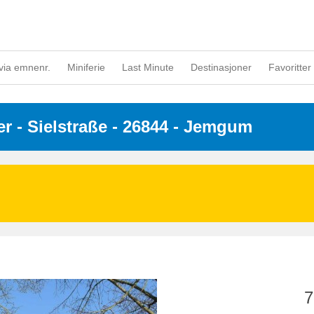
via emnenr.
Miniferie
Last Minute
Destinasjoner
Favoritter 
er
 - 
Sielstraße
 - 26844
 - Jemgum
7