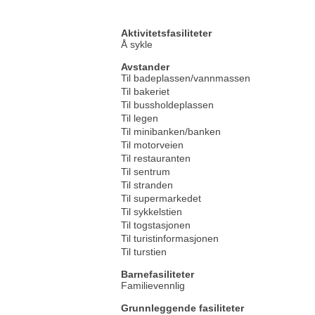
Aktivitetsfasiliteter
Å sykle
Avstander
Til badeplassen/vannmassen
Til bakeriet
Til bussholdeplassen
Til legen
Til minibanken/banken
Til motorveien
Til restauranten
Til sentrum
Til stranden
Til supermarkedet
Til sykkelstien
Til togstasjonen
Til turistinformasjonen
Til turstien
Barnefasiliteter
Familievennlig
Grunnleggende fasiliteter