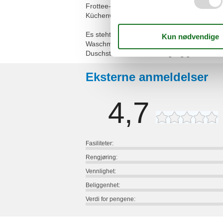
Frottee-Wäsche
Küchenwäsche (Geschirr, Abwasch-, Mikrofa
Es steht eine zentrale Bügelstation für uns
Waschmaschine und Trockner
Duschstuhl kann zur Verfügung gestellt we
Eksterne anmeldelser
4,7
Fasiliteter:
Rengjøring:
Vennlighet:
Beliggenhet:
Verdi for pengene: