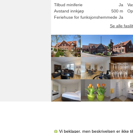
Tilbud miniferie
Ja
Va
Avstand innkjøp
500 m
Op
Feriehuse for funksjonshemmede
Ja
Se alle fasili
Vi beklager, men beskrivelsen er ikke t