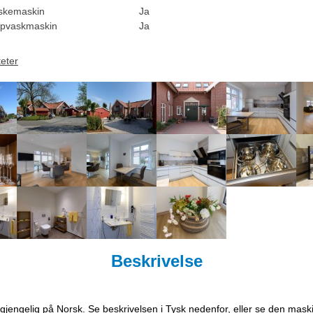
skemaskin
Ja
pvaskmaskin
Ja
teter
Beskrivelse
ilgjengelig på Norsk. Se beskrivelsen i Tysk nedenfor, eller se den mask