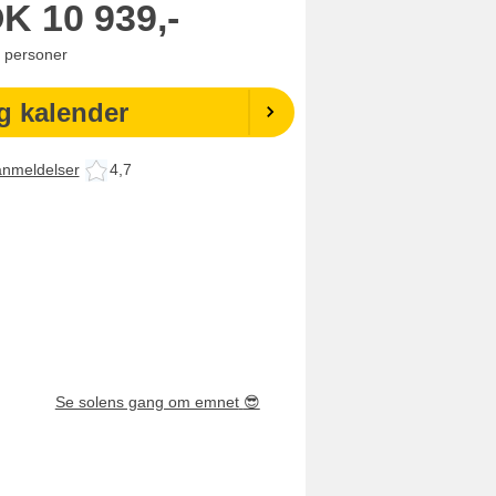
OK
10 939,-
personer
g kalender
anmeldelser
4,7
Se solens gang om emnet
😎