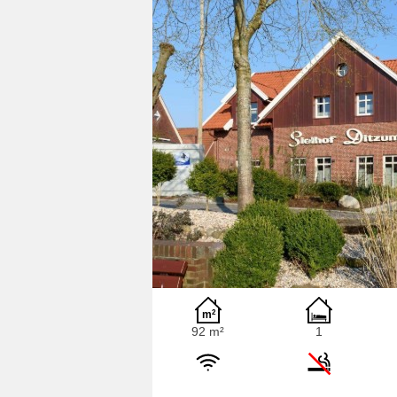
92 m²
1