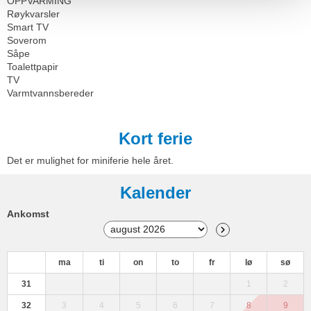
OPPVARMING
Røykvarsler
Smart TV
Soverom
Såpe
Toalettpapir
TV
Varmtvannsbereder
Kort ferie
Det er mulighet for miniferie hele året.
Kalender
Ankomst
ma
ti
on
to
fr
lø
sø
31
1
2
32
3
4
5
6
7
8
9