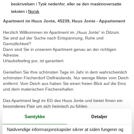
beskrivelsen i Tysk nedenfor, eller se den maskinoversatte
teksten i
Norsk
.
Apartment im Huus Jonte, 45239, Huus Jonte - Appartement
Herzlich Willkommen im Apartment im „Huus Jonte“ in Ditzum.
Sie sind auf der Suche nach Entspannung, Ruhe und
Gemütlichkeit?
Dann sind Sie in unserem Apartment genau an der richtigen
Adresse.
Urlaubsfeeling pur, ist garantiert.
Genießen Sie Ihre schönsten Tage im Jahr in dem wahrscheinlich
schönsten Fischerdorf Ostfrieslands. Nur wenige Meter vom Deich
entfernt. Vom Deich aus haben Sie einen freien Blick auf die Ems
und dem malerischen Fischereihafen.
Das Apartment liegt im EG des Huus Jonte und bietet Ihnen ein
besonderes Flair um sich heimisch zu fühlen.
Der gemütlich eingerichtete 27qm große Wohnraum bietet
Samtykke
Detaljer
ausreichend Platz für 2 Personen.
Hier können Sie gemütlich frühstücken oder einen ereignisreichen
Nødvendige informasjonskapsler sikrer at siden fungerer og