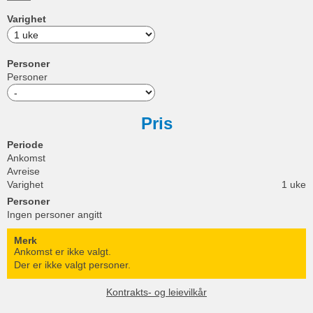
Varighet
Personer
Personer
Pris
Periode
Ankomst
Avreise
Varighet
1 uke
Personer
Ingen personer angitt
Merk
Ankomst er ikke valgt.
Der er ikke valgt personer.
Kontrakts- og leievilkår