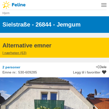
Hjem
Sielstraße
 - 26844
 - Jemgum
Alternative emner
I nærheten (63)
Dele
2 personer
Emne nr.:
530-609285
Legg til i favoritter