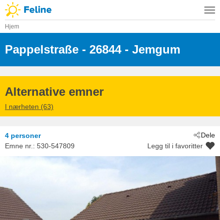
Hjem
Pappelstraße
 - 26844
 - Jemgum
Alternative emner
I nærheten (63)
Dele
4 personer
Emne nr.:
530-547809
Legg til i favoritter