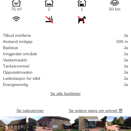
75 m²
2
1
50 km
Tilbud miniferie
Ja
Avstand innkjøp
500 m
Badstue
Ja
Inngjerdet område
Ja
Vaskemaskin
Ja
Tørketrommel
Ja
Oppvaskmaskin
Ja
Ladestasjon for elbil
Ja
Energivennlig
Ja
Se alle fasiliteter
Se naboemner
Se solens gang om emnet
😎