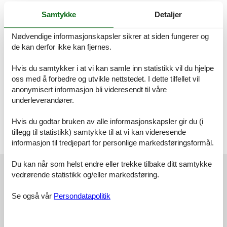
• 14 Tage wohnen - 10 Tage bezahlen
Samtykke
Detaljer
--> bitte sprechen Sie uns an
Nødvendige informasjonskapsler sikrer at siden fungerer og
Seit Januar 2020 erhebt die Gemeinde Jemgum einen
de kan derfor ikke kan fjernes.
Gästebeitrag (ganzjährig). Nähere Informationen unter der
Homepage der Gemeinde Jemgum oder Ihrer Tourist-Information.
Hvis du samtykker i at vi kan samle inn statistikk vil du hjelpe
Ferienwohnung in ruhiger, sonniger Lage. 4 Minuten vom Ortskern
oss med å forbedre og utvikle nettstedet. I dette tilfellet vil
Ditzum entfernt, große Liegewiese.
anonymisert informasjon bli videresendt til våre
Ferienwohnung Rosenwinkel: 75 qm im Erdgeschoss für bis zu 4
underleverandører.
Personen, Wohnzimmer, 2 Schlafzimmer mit Doppelbetten, 1
Zustellbett und 1 Kinderbett, Küche mit Mikrowelle u.
Hvis du godtar bruken av alle informasjonskapsler gir du (i
Spülmaschine, Dusche/ WC, Diele, Terrasse. W-LAN kostenlos.
tillegg til statistikk) samtykke til at vi kan videresende
Bettwäsche und Handtücher sind inklusive. Saunanutzung gegen
informasjon til tredjepart for personlige markedsføringsformål.
Gebühr. Hund auf Anfrage möglich.
Eksterne anmeldelser
Du kan når som helst endre eller trekke tilbake ditt samtykke
vedrørende statistikk og/eller markedsføring.
Våre gjesteanmeldelser
Eksterne anmeldelser
Se også vår
Persondatapolitik
4,4