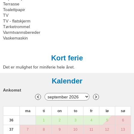
Terrasse
Toalettpapir
TV
TV - flatskjerm
Tørketrommel
Varmtvannsbereder
Vaskemaskin
Kort ferie
Det er mulighet for miniferie hele året.
Kalender
Ankomst
ma
ti
on
to
fr
lø
sø
36
1
2
3
4
5
6
37
7
8
9
10
11
12
13