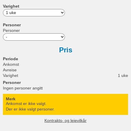
Varighet
Personer
Personer
Pris
Periode
Ankomst
Avreise
Varighet
1 uke
Personer
Ingen personer angitt
Merk
Ankomst er ikke valgt.
Der er ikke valgt personer.
Kontrakts- og leievilkår