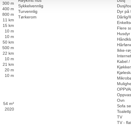
Røykfritt hus
Dusj
300 m
Sykkelvennlig
Dusj/toa
400 m
Turvennlig
Dyr på 
800 m
Tørkerom
Dårlig
11 km
Enkelt
15 km
Flere 
10 m
Husdyr t
10 m
Håndkl
50 km
Hårføn
500 m
Ikke-rø
22 km
Internet
10 m
Kabel / 
21 km
Kjøkken
20 m
Kjøles
10 m
Mikrob
Mulighe
OPPVA
Oppvas
Ovn
54 m²
Sofa s
2020
Toalett
TV
TV - fl