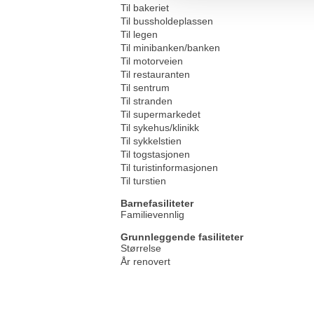
Til bakeriet
Til bussholdeplassen
Til legen
Til minibanken/banken
Til motorveien
Til restauranten
Til sentrum
Til stranden
Til supermarkedet
Til sykehus/klinikk
Til sykkelstien
Til togstasjonen
Til turistinformasjonen
Til turstien
Barnefasiliteter
Familievennlig
Grunnleggende fasiliteter
Størrelse
År renovert