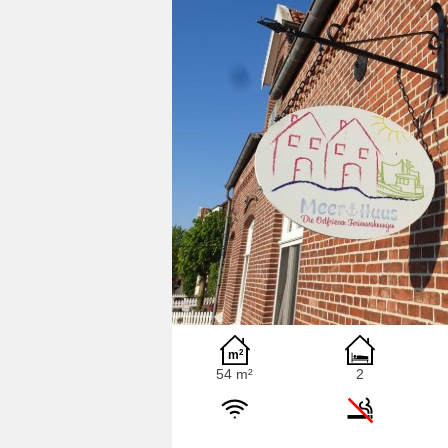
54 m²
2