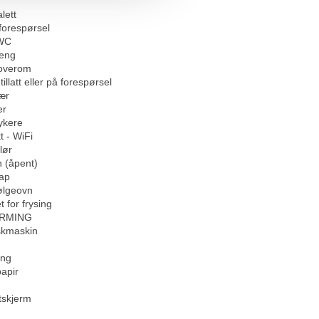
lett
forespørsel
/WC
seng
soverom
illatt eller på forespørsel
ær
er
ykere
t - WiFi
lør
 (åpent)
kap
ølgeovn
t for frysing
RMING
kmaskin
eng
papir
atskjerm