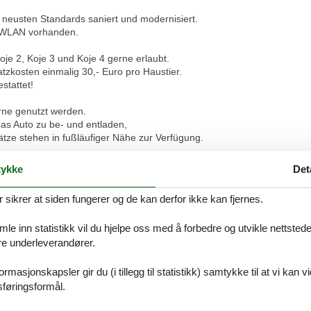
neusten Standards saniert und modernisiert.
. WLAN vorhanden.
je 2, Koje 3 und Koje 4 gerne erlaubt.
zkosten einmalig 30,- Euro pro Haustier.
stattet!
rne genutzt werden.
das Auto zu be- und entladen,
ätze stehen in fußläufiger Nähe zur Verfügung.
mgum einen Gästebeitrag (ganzjährig). Nähere Informationen unter 
ykke
Det
ikrer at siden fungerer og de kan derfor ikke kan fjernes.
 zwei Etagen für bis zu 5 Personen zum Verweilen ein und bietet folg
 (inkl. Kaffeemaschine, Wasserkocher, Spülmaschine, Mikrowelle, Toas
e inn statistikk vil du hjelpe oss med å forbedre og utvikle nettstedet. 
ne Wendeltreppe erreichbar ist, befinden sich zwei Schlafräume, einmal
åre underleverandører.
ktionssofa, welches mit einem Handgriff zu einem komfortablen Bett m
sche, Handtücher & Endreinigung sind inklusive.
iere willkommen. Die Zusatzkosten betragen einmalig 30,- Euro pro Ha
rmasjonskapsler gir du (i tillegg til statistikk) samtykke til at vi kan 
sføringsformål.
scherhaus mit Blick auf den Hafen / Dollart