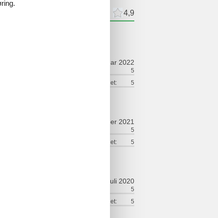
ring.
meldelser
Eksterne anmeldelser
4,9
ldelser
januar 2022
ort:
4
Vennlighet:
5
:
5
Tjenester på stedet:
5
november 2021
ort:
5
Vennlighet:
5
:
5
Tjenester på stedet:
5
juli 2020
ort:
5
Vennlighet:
5
:
5
Tjenester på stedet:
5