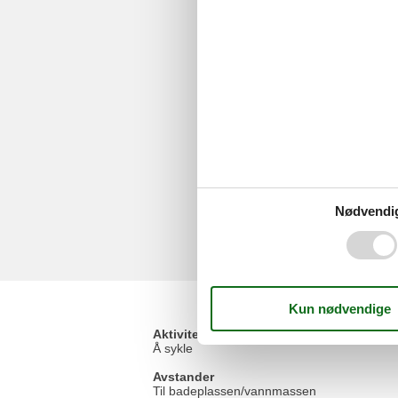
Nødvendi
Aktivitetsfasiliteter
Å sykle
Avstander
Til badeplassen/vannmassen