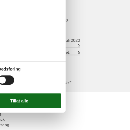
as schwierig die Koffer nach oben zu
t, kommen wir bald wieder.
juli 2020
ort:
5
Vennlighet:
5
:
5
Tjenester på stedet:
5
kedsføring
r Corana Zeit sollten vorhanden sein
Facilities
g
ick
 seng