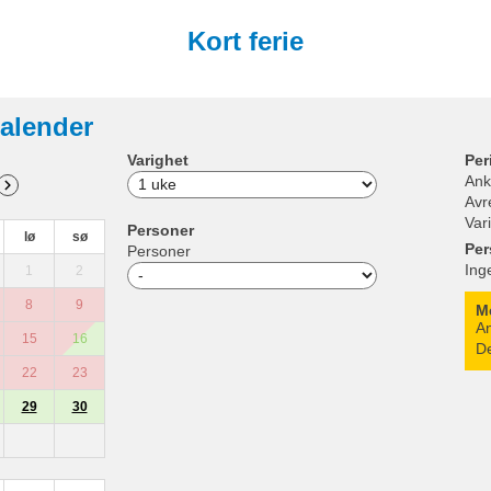
Kort ferie
alender
Varighet
Per
Ank
Avr
Var
Personer
lø
sø
Per
Personer
Ing
1
2
8
9
M
An
15
16
De
22
23
29
30