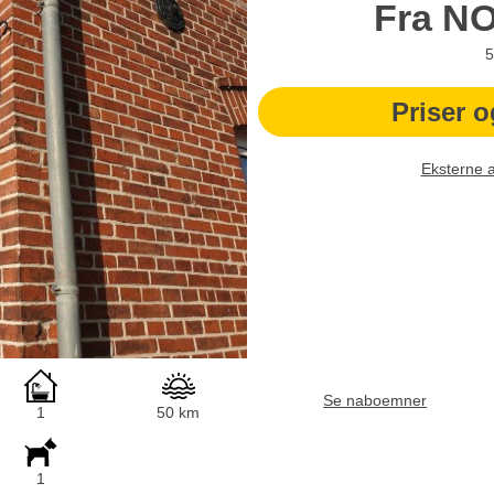
Fra
N
5
Priser o
Eksterne 
Se naboemner
1
50 km
1