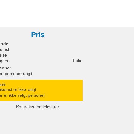
Pris
iode
omst
eise
ighet
1 uke
soner
en personer angitt
erk
komst er ikke valgt.
r er ikke valgt personer.
Kontrakts- og leievilkår