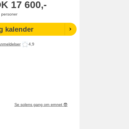
OK
17 600,-
personer
g kalender
anmeldelser
4,9
Se solens gang om emnet
😎