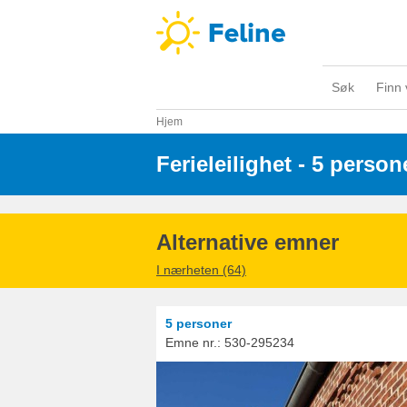
Søk
Finn 
Hjem
Ferieleilighet - 5 person
Alternative emner
I nærheten (64)
5 personer
Emne nr.:
530-295234