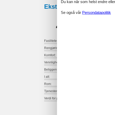
Du kan når som helst endre eller
Eksterne anmeldelser
Se også vår
Persondatapolitik
4,9
Fasiliteter:
Rengjøring:
Komfort:
Vennlighet:
Beliggenhet:
I alt:
Rom:
Tjenester på stedet:
Verdi for pengene: