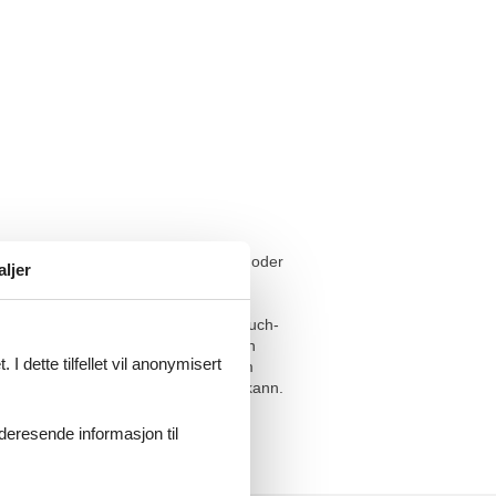
der Homepage der Gemeinde Jemgum oder
aljer
ende Ausstattung: Wohnzimmer mit Couch-
ter, Backofen) und einen gemütlichen
I dette tilfellet vil anonymisert
 mit einem Bett in 1,80x2,00m und im
it Matratze umfunktioniert werden kann.
ustier.
videresende informasjon til