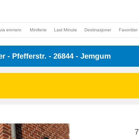
via emnenr.
Miniferie
Last Minute
Destinasjoner
Favoritter 
er
 - 
Pfefferstr.
 - 26844
 - Jemgum
7