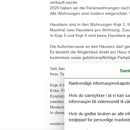
verkauft wurde.
2020 haben wir die Ferienwohnungen nach 
Alle Wohnungen sind modern eingerichtet
Haustiere sind in den Wohnungen Koje 1, Ko
Maximal zwei Haustiere pro Wohnung. Zusat
In Koje 5 und Koje 6 sind keine Haustiere ge
Die Außenterrasse an den Häusern darf ge
Es besteht die Möglichkeit direkt am Haus 
kostenlose sowie gebührenpflichtige Parkpl
Seit Januar 2020 erhebt die Gemeinde Je
Samt
Ihrer Tourist-Information.
Nødvendige informasjonskapsler s
Koje 4 lädt auf gemütlichen ca. 54qm über
Ecke, Flat TV, angrenzende, offene Küche,
Hvis du samtykker i at vi kan saml
Essplatz. In der oberen Etage, die über ei
informasjon bli videresendt til v
zweiten Raum 2x 0,90x2,00m, sowie ein Fun
Modernes Bad mit WC, Dusche & Fön Bettwä
In dieser Wohnung sind maximal zwei Haust
Hvis du godtar bruken av alle info
tredjepart for personlige marked
moderne Wohnung im Denkmal geschützen Fi