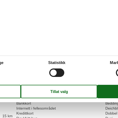
Grunn til valg:
Sie liegt direkt am Hafen u damit sehr zentral.
Forbedringer:
Die Treppe zu den Schlafräumen ist sehr schmal, etw
transportieren. Aber da sie ansonsten wunderschön is
4,9
Fasiliteter:
5
Rengjøring:
5
Komf
Beliggenhet:
5
I alt:
5
Rom
Verdi for pengene:
4
Grunn til valg:
ge
Statistikk
Mar
Leider gab eskeine andere Unterkunft mehr.
Forbedringer:
Möglichkeit zum Waschen und mehr Handtücher in de
Fasiliteter
Overnatting Fasiliteter
Service
Bankkort
Beddin
Internett i fellesområdet
Deichbl
Kredittkort
Dobbel
15 km