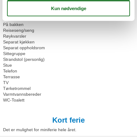
Kjøleskap
Komfur
OPPVARMING
Ovn
På bakken
Reiseseng/seng
Røykvarsler
Separat kjøkken
Separat oppholdsrom
Sittegruppe
Strandstol (personlig)
Stue
Telefon
Terrasse
TV
Tørketrommel
Varmtvannsbereder
WC-Toalett
Kort ferie
Det er mulighet for miniferie hele året.