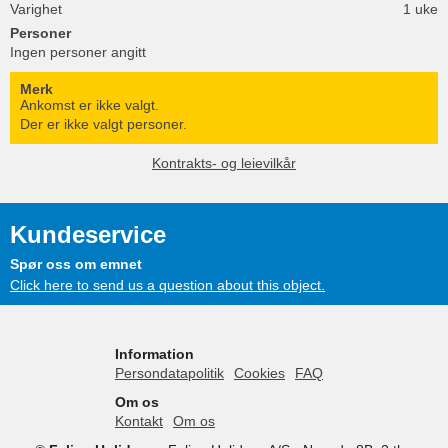
Varighet
1 uke
Personer
Ingen personer angitt
Merk
Ankomst er ikke valgt.
Der er ikke valgt personer.
Kontrakts- og leievilkår
Kundeservice
Spør oss om emnet
Click here to send us a question about this object.
Information
Persondatapolitik
Cookies
FAQ
Om os
Kontakt
Om os