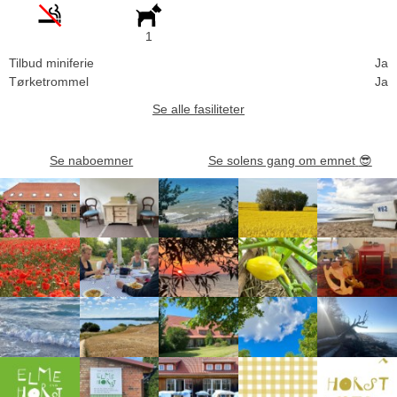
1
Tilbud miniferie
Ja
Tørketrommel
Ja
Se alle fasiliteter
Se naboemner
Se solens gang om emnet
😎