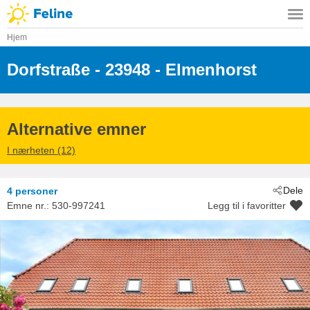
Hjem
Dorfstraße
 - 23948
 - Elmenhorst
Alternative emner
I nærheten (12)
Dele
4 personer
Emne nr.:
530-997241
Legg til i favoritter