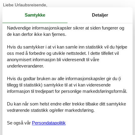
Liebe Urlaubsreisende,
wir möchten Ihnen / euch hier unser Angebot in Elmenhorst im
Samtykke
Detaljer
Klützer Winkel vorstellen: Elme und Horst – Pension,
Ferienwohnung und Ferienkooperative.
Nødvendige informasjonskapsler sikrer at siden fungerer og
Auf unserem Drei-Seithof in Elmenhorst, nahe der Ostsee, haben
wir einen Ort des Willkommen- und des Zusammenseins gefunden
de kan derfor ikke kan fjernes.
– Uns verbindet der Wunsch nach Leichtigkeit und die Neugier auf
Überraschendes. Hier gibt es eine Pension, ein Wohnhaus mit
Hvis du samtykker i at vi kan samle inn statistikk vil du hjelpe
drei Ferienwohnungen, ein Stallgebäude und einen großen
oss med å forbedre og utvikle nettstedet. I dette tilfellet vil
Garten – genügend Platz für Gemeinsamkeit aber auch für
anonymisert informasjon bli videresendt til våre
individuellen Rückzug.
underleverandører.
Hier können Sie die Fewo Horst 2_ grün
im grundsanierten Wohnhaus direkt buchen.
Hvis du godtar bruken av alle informasjonskapsler gir du (i
Die Preisangaben beziehen sich auf zwei Personen, jede weitere
tillegg til statistikk) samtykke til at vi kan videresende
erwachsene Person kostet 10 Euro mehr.
In der gegenüber liegenden Pension gibt es 12 Zimmer, vier davon
informasjon til tredjepart for personlige markedsføringsformål.
mit eigenem Duschbad. Die neue, professionell ausgestattete
Küche, lädt zum gemeinsamen Kochen ein.
Du kan når som helst endre eller trekke tilbake ditt samtykke
Die Gemeinschaftsräumen bieten ein angenehmes Ambiente für
vedrørende statistikk og/eller markedsføring.
Mahlzeiten und Kommunikation.
Se også vår
Persondatapolitik
Die Fewo Horst2_ grün im OG ist grundsaniert und ganz neu.
Die 60 qm plus 6 qm Empore bieten Raum für 4-5 Personen. Der