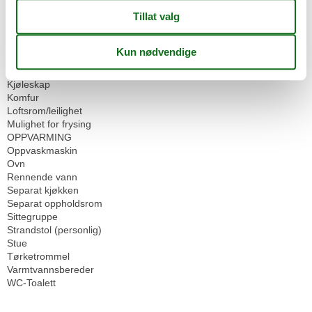
Felleskjøkken
Flere soverom
Høy stol
Ikke-røykere
Internett - WiFi
Kaffemaskin
Kjøleskap
Komfur
Loftsrom/leilighet
Mulighet for frysing
OPPVARMING
Oppvaskmaskin
Ovn
Rennende vann
Separat kjøkken
Separat oppholdsrom
Sittegruppe
Strandstol (personlig)
Stue
Tørketrommel
Varmtvannsbereder
WC-Toalett