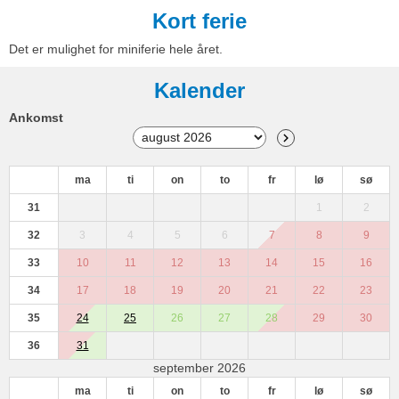
Kort ferie
Det er mulighet for miniferie hele året.
Kalender
Ankomst
ma
ti
on
to
fr
lø
sø
31
1
2
32
3
4
5
6
7
8
9
33
10
11
12
13
14
15
16
34
17
18
19
20
21
22
23
35
24
25
26
27
28
29
30
36
31
september 2026
ma
ti
on
to
fr
lø
sø