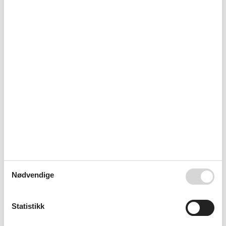
Omliggende fasiliteter
PARKERING
Overnatting Fasiliteter
Bevisst unngåelse av avfall
Egnet for montører
Internett i fellesområdet
Kontaktløs inn-/utsjekking
Røykfritt hus
Tilgjengelig med offentlig transport
ServiceFacilities
Badekar
Bedding
Brødrister
Dobbel seng
Dyr på forespørsel
Dårlig/WC
Eisen
Nødvendige
Husdyr tillatt eller på forespørsel
Håndklær
Hårføner
Statistikk
Ikke-røykere
Internett - WiFi