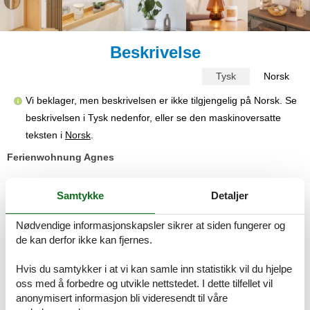
Beskrivelse
Tysk
Norsk
Vi beklager, men beskrivelsen er ikke tilgjengelig på Norsk. Se
beskrivelsen i Tysk nedenfor, eller se den maskinoversatte
teksten i
Norsk
.
Ferienwohnung Agnes
Das Ferienwohnung Agnes ist eine zentral und dennoch ruhig
Samtykke
Detaljer
gelegene Unterkunft, welche nur wenige Fußminuten vom Bauhaus
Museum, Shopping Center und Hauptbahnhof entfernt ist. Alle
Sehenswürdigkeiten, sowie Restaurants, Cafés und Bar’s haben
Nødvendige informasjonskapsler sikrer at siden fungerer og
Sie direkt vor der Haustür. Das Apartment ist mit hochwertigen
de kan derfor ikke kan fjernes.
Möbeln designed wo bis zu 4 Personen Platz finden. Haustiere und
Familien sind bei uns herzlich Willkommen!
Hvis du samtykker i at vi kan samle inn statistikk vil du hjelpe
oss med å forbedre og utvikle nettstedet. I dette tilfellet vil
Die Ferienwohnung Agnes ist eine zentral und dennoch ruhig
anonymisert informasjon bli videresendt til våre
gelegene Unterkunft, welche nur wenige Fußminuten vom Bauhaus