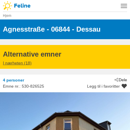
Hjem
Agnesstraße
 - 06844
 - Dessau
Alternative emner
I nærheten (18)
Dele
4 personer
Emne nr.:
530-826525
Legg til i favoritter