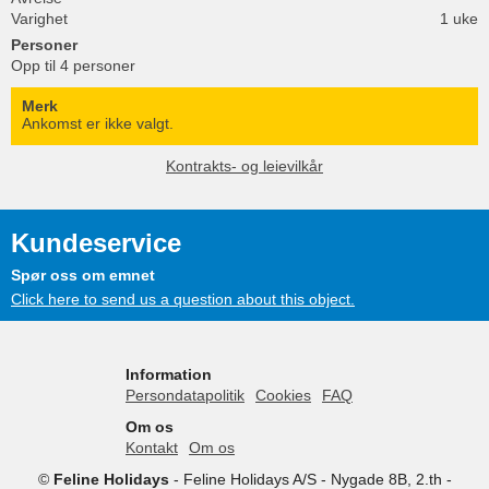
Varighet
1 uke
Personer
Opp til 4 personer
Merk
Ankomst er ikke valgt.
Kontrakts- og leievilkår
Kundeservice
Spør oss om emnet
Click here to send us a question about this object.
Information
Persondatapolitik
Cookies
FAQ
Om os
Kontakt
Om os
©
Feline Holidays
-
Feline Holidays A/S
-
Nygade 8B, 2.th -