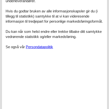
underleverandører.
Museum, Shopping-Center und Hauptbahnhof entfernt ist. Alle
Sehenswürdigkeiten, sowie Restaurants, Cafés und Bars haben Sie
direkt vor der Haustür. Das Apartment für bis zu 4 Personen ist mit
Hvis du godtar bruken av alle informasjonskapsler gir du (i
hochwertigen Möbeln eingerichtet. Haustiere und Familien sind bei
tillegg til statistikk) samtykke til at vi kan videresende
uns herzlich Willkommen!
informasjon til tredjepart for personlige markedsføringsformål.
Fasiliteter
Du kan når som helst endre eller trekke tilbake ditt samtykke
vedrørende statistikk og/eller markedsføring.
Aktivitetsfasiliteter
Å sykle
Se også vår
Persondatapolitik
Avstander
Til badeplassen/vannmassen
5,8 km
Til motorveien
5 km
Til sentrum
1 km
Til supermarkedet
500 m
Til togstasjonen
1 km
Til turistinformasjonen
1 km
Barnefasiliteter
Familievennlig
Småbarnsutstyr
Grunnleggende fasiliteter
Størrelse
67 m²