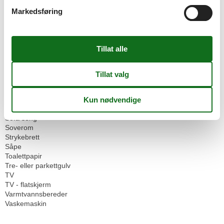
Kaffemaskin
Markedsføring
Kjøleskap
Kombinert stue/soverom
Mikrobølgeovn
Mulighet for frysing
OPPVARMING
Oppvaskmaskin
Ovn
Pute
Røykvarsler
Separat kjøkken
Smart TV
Sofa seng
Soverom
Strykebrett
Såpe
Toalettpapir
Tre- eller parkettgulv
TV
TV - flatskjerm
Varmtvannsbereder
Vaskemaskin