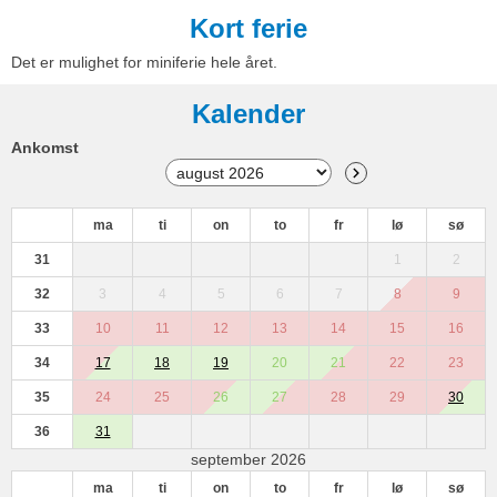
Kort ferie
Det er mulighet for miniferie hele året.
Kalender
Ankomst
ma
ti
on
to
fr
lø
sø
31
1
2
32
3
4
5
6
7
8
9
33
10
11
12
13
14
15
16
34
17
18
19
20
21
22
23
35
24
25
26
27
28
29
30
36
31
september 2026
ma
ti
on
to
fr
lø
sø