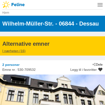
Hjem
Wilhelm-Müller-Str.
 - 06844
 - Dessau
Alternative emner
I nærheten (16)
Dele
2 personer
Emne nr.:
530-709532
Legg til i favoritter