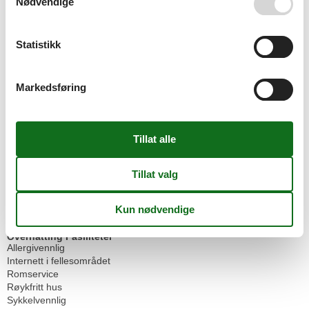
Nødvendige
Til supermarkedet
200 m
Til sykkelstien
1,5 km
Til togstasjonen
1 km
Statistikk
Til trikken/trikken
1 km
Til turistinformasjonen
1 km
Til turstien
1 km
Markedsføring
Barnefasiliteter
Familievennlig
Mat fasiliteter
Frokost mulig
Omliggende fasiliteter
Hage til bruk
Inngjerdet tomt
Sittegruppe i hagen
Sykkelbod
Overnatting Fasiliteter
Allergivennlig
Internett i fellesområdet
Romservice
Røykfritt hus
Sykkelvennlig