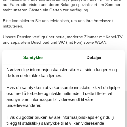
auf Fahrradtouristen und deren Belange spezialisiert. Im Sommer
steht unseren Gästen ein Garten zur Verfügung.
Bitte kontaktieren Sie uns telefonisch, um uns Ihre Anreisezeit
mitzuteilen.
Unsere Pension verfügt über neue, moderne Zimmer mit Kabel-TV
und separatem Duschbad und WC (mit Fön) sowie WLAN.
Das helle Zimmer hat hohe Fenster und eine Stuckdecke. Ein
Samtykke
Detaljer
Verdunklungsvorhang ist vorhanden.
Das Doppelbett verfügt über zwei Matratzen.
Nødvendige informasjonskapsler sikrer at siden fungerer og
de kan derfor ikke kan fjernes.
Bitte kontaktieren Sie uns telefonisch oder per Mail, um uns Ihre
Anreisezeit mitzuteilen.
Hvis du samtykker i at vi kan samle inn statistikk vil du hjelpe
oss med å forbedre og utvikle nettstedet. I dette tilfellet vil
Eksterne anmeldelser
anonymisert informasjon bli videresendt til våre
underleverandører.
Våre gjesteanmeldelser
Eksterne anmeldelser
Hvis du godtar bruken av alle informasjonskapsler gir du (i
4,2
tillegg til statistikk) samtykke til at vi kan videresende