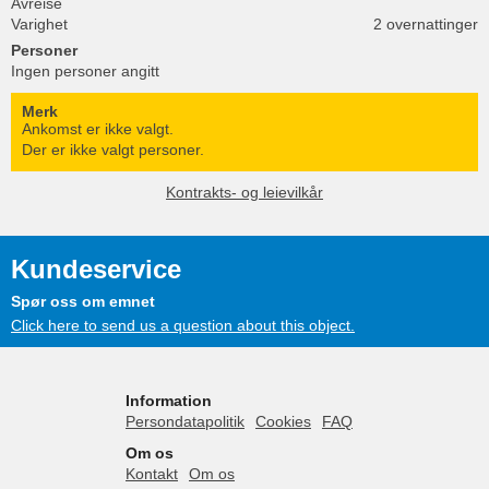
Avreise
Varighet
2 overnattinger
Personer
Ingen personer angitt
Merk
Ankomst er ikke valgt.
Der er ikke valgt personer.
Kontrakts- og leievilkår
Kundeservice
Spør oss om emnet
Click here to send us a question about this object.
Information
Persondatapolitik
Cookies
FAQ
Om os
Kontakt
Om os