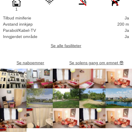
1
Tilbud miniferie
Ja
Avstand innkjøp
200 m
Parabol/Kabel-TV
Ja
Inngjerdet område
Ja
Se alle fasiliteter
Se naboemner
Se solens gang om emnet
😎