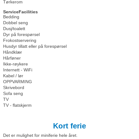
Tørkerom
ServiceFacilities
Bedding
Dobbel seng
Dusj/toalett
Dyr på forespørsel
Frokostservering
Husdyr tillatt eller på forespørsel
Håndklær
Hårføner
Ikke-røykere
Internett - WiFi
Kabel / lør
OPPVARMING
Skrivebord
Sofa seng
TV
TV - flatskjerm
Kort ferie
Det er mulighet for miniferie hele året.