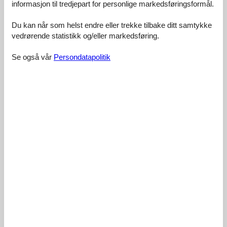
informasjon til tredjepart for personlige markedsføringsformål.
Du kan når som helst endre eller trekke tilbake ditt samtykke
Fasiliteter:
3,7
vedrørende statistikk og/eller markedsføring.
Frokost:
3,0
Rengjøring:
4,7
Se også vår
Persondatapolitik
Komfort:
3,5
Vennlighet:
4,7
Beliggenhet:
4,4
I alt:
4,0
Rom:
3,5
Tjenester på stedet:
3,5
Verdi for pengene:
4,4
2 eksterne anmeldelser
3,7
oktober 2021
Fasiliteter:
3
Frokost:
3
Rengjøring:
5
Komfort:
3
Vennlighet:
5
Beliggenhet:
4