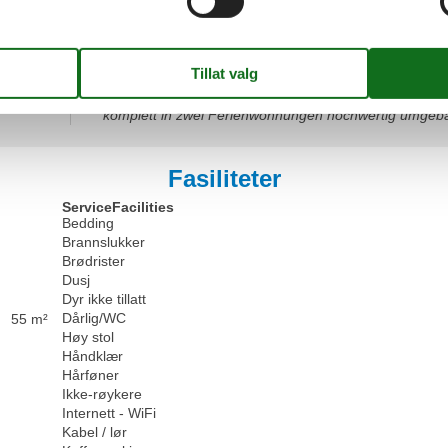
5,0
I alt:
5
Generelt:
Wir waren sehr zufrieden, die Wohnung ist sehr sch
komplett in zwei Ferienwohnungen hochwertig umgeba
Fasiliteter
ServiceFacilities
Bedding
Brannslukker
Brødrister
Dusj
Dyr ikke tillatt
Dårlig/WC
55 m²
Høy stol
Håndklær
Hårføner
Ikke-røykere
Internett - WiFi
Kabel / lør