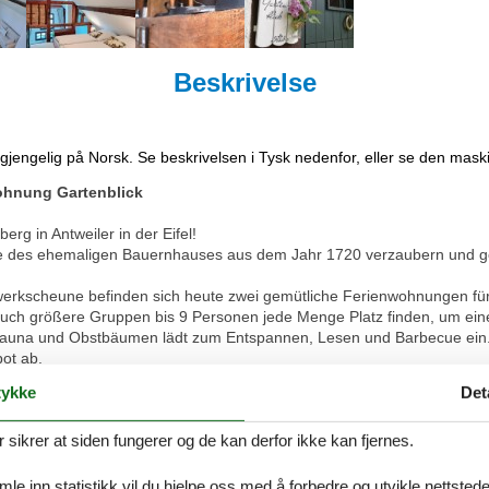
Beskrivelse
ilgjengelig på Norsk. Se beskrivelsen i Tysk nedenfor, eller se den mask
ohnung Gartenblick
g in Antweiler in der Eifel!
äre des ehemaligen Bauernhauses aus dem Jahr 1720 verzaubern und 
rkscheune befinden sich heute zwei gemütliche Ferienwohnungen für
uch größere Gruppen bis 9 Personen jede Menge Platz finden, um ein
, Sauna und Obstbäumen lädt zum Entspannen, Lesen und Barbecue ein.
ot ab.
r Haustür und auch der legendäre Nürburgring ist nur 12km entfernt.
ykke
Det
tephanie & Rolf
ikrer at siden fungerer og de kan derfor ikke kan fjernes.
wurde, haben wir mit viel Liebe zwei wunderschöne Ferienwohnungen au
 sich über zwei Ebenen. Wir legen viel Wert auf natürliche und hochwer
 den Charme der Einrichtung aus.
e inn statistikk vil du hjelpe oss med å forbedre og utvikle nettstedet. 