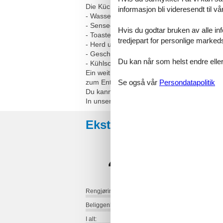
Die Küche ist komplett eingerichtet und bein
informasjon bli videresendt til v
- Wasserkocher
- Senseo-Kaffeepadmaschine
Hvis du godtar bruken av alle info
- Toaster
tredjepart for personlige marked
- Herd und Backofen
- Geschirrspülmaschine
Du kan når som helst endre eller
- Kühlschrank mit Gefrierfach
Ein weitläufiger Garten mit Kräutern für 
Se også vår
Persondatapolitik
zum Entspannen, Lesen und Barbecue ein.
Du kannst dein Fahrrad mitbringen oder un
In unserem Eifel-Lädchen findest du region
Eksterne anmeldelser
4,8
Rengjøring:
Beliggenhet:
I alt: