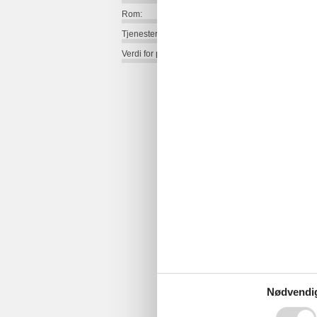
Rom:
Tjenester på stedet:
Verdi for pengene:
Nødvendi