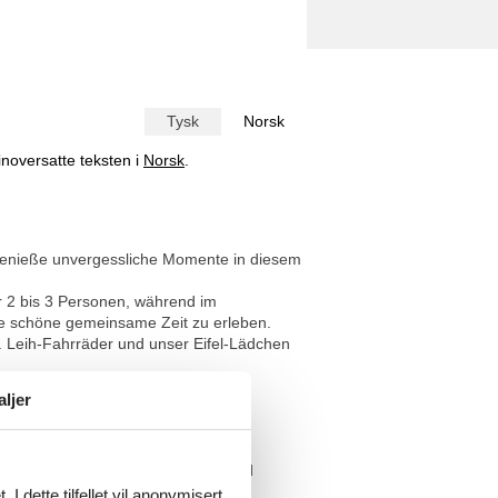
Tysk
Norsk
inoversatte teksten i
Norsk
.
genieße unvergessliche Momente in diesem
 2 bis 3 Personen, während im
e schöne gemeinsame Zeit zu erleben.
 Leih-Fahrräder und unser Eifel-Lädchen
aljer
sgebaut.
tige Materialien wie Holzdielen- und
I dette tilfellet vil anonymisert