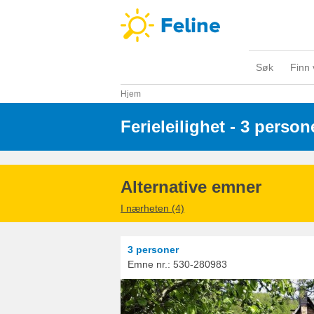
Søk
Finn 
Hjem
Ferieleilighet - 3 person
Alternative emner
I nærheten (4)
3 personer
Emne nr.:
530-280983