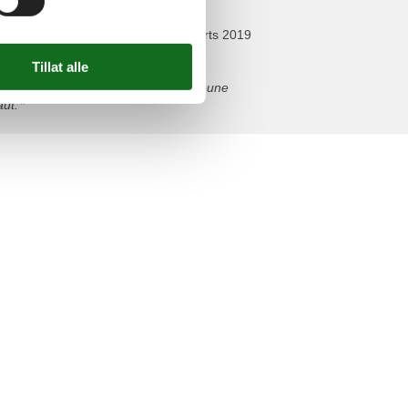
marts 2019
ön. Es wurde eine alte Fachwerkscheune
ut.