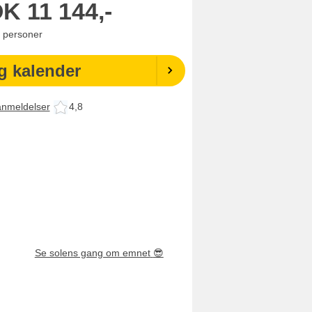
OK
11 144,-
personer
g kalender
anmeldelser
4,8
Se solens gang om emnet
😎