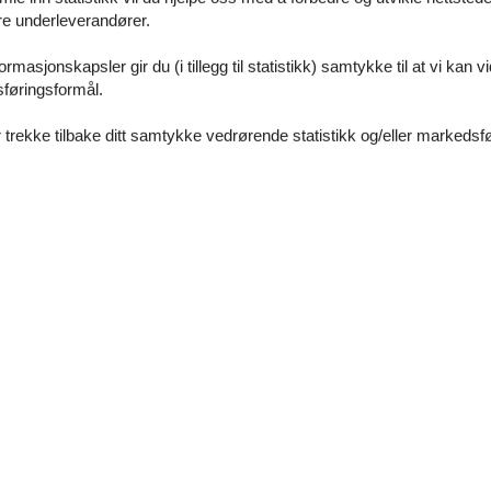
haltet
åre underleverandører.
rmasjonskapsler gir du (i tillegg til statistikk) samtykke til at vi kan 
sføringsformål.
 trekke tilbake ditt samtykke vedrørende statistikk og/eller markedsfø
die frische Küche sowie vielen verschiedenen Obstbäumen, Sonnenliegen
sere kostenfreien Leihräder nutzen.
ale Getränke und selbstgemachte Brotaufstriche – dazu Honig aus dire
Våre gjestean
5 eksterne anme
5,0
I alt:
5
4,5
Generelt:
Wunderbare Natur, Ruhe, offenherzige Menschen- ei
5,0
5,0