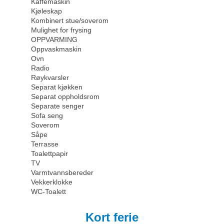
Kaffemaskin
Kjøleskap
Kombinert stue/soverom
Mulighet for frysing
OPPVARMING
Oppvaskmaskin
Ovn
Radio
Røykvarsler
Separat kjøkken
Separat oppholdsrom
Separate senger
Sofa seng
Soverom
Såpe
Terrasse
Toalettpapir
TV
Varmtvannsbereder
Vekkerklokke
WC-Toalett
Kort ferie