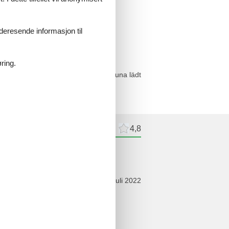
videresende informasjon til
ring.
 und einer neu angelegten Gartensauna lädt
kter Nachbarschaft.
meldelser
Eksterne anmeldelser
4,8
ldelser
juli 2022
ne Oase für die Erholung.