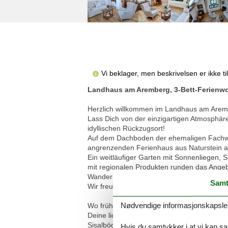
Vi beklager, men beskrivelsen er ikke t
Landhaus am Aremberg, 3-Bett-Ferienw
Herzlich willkommen im Landhaus am Arember
Lass Dich von der einzigartigen Atmosph
idyllischen Rückzugsort!
Auf dem Dachboden der ehemaligen Fachwe
angrenzenden Ferienhaus aus Naturstein a
Ein weitläufiger Garten mit Sonnenliegen
mit regionalen Produkten runden das Angeb
Wander- und Radwege starten direkt vor de
Samt
Wir freuen uns auf Deinen Besuch! Mara, S
Nødvendige informasjonskapsler s
Wo früher Heu für die Nutztiere gelagert 
Deine lichtdurchflutetete Wohnung erstreckt
Sisalböden. Rustikale Antiquitäten machen
Hvis du samtykker i at vi kan saml