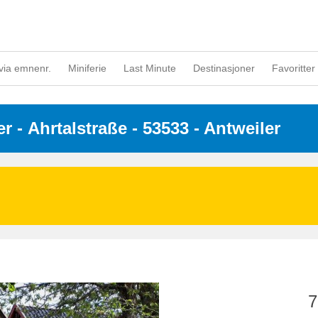
via emnenr.
Miniferie
Last Minute
Destinasjoner
Favoritter 
er
 - 
Ahrtalstraße
 - 53533
 - Antweiler
7