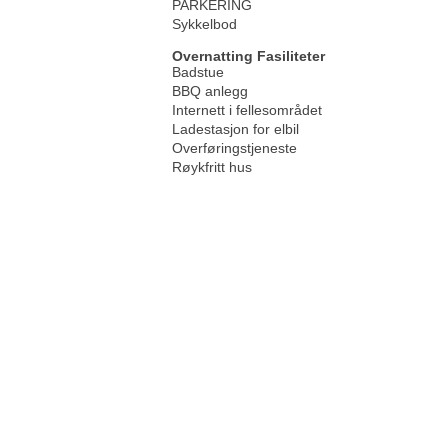
PARKERING
Sykkelbod
Overnatting Fasiliteter
Badstue
BBQ anlegg
Internett i fellesområdet
Ladestasjon for elbil
Overføringstjeneste
Røykfritt hus