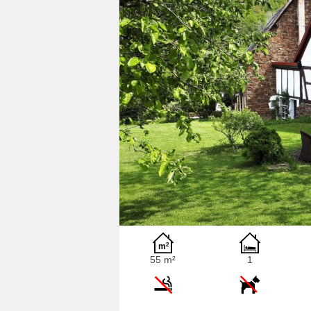
55 m²
1