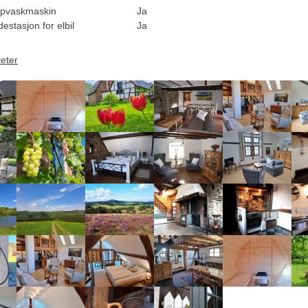
pvaskmaskin
Ja
estasjon for elbil
Ja
teter