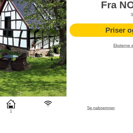
Fra
N
3
Priser o
Eksterne 
Se naboemner
1