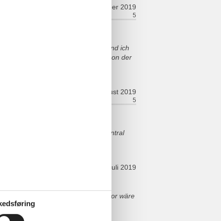
oktober 2019
5
Rom:
5
 Kräutergarten "plündern" darf, fand ich
rlaub nicht koche. Aber alleine schon der
august 2019
5
Rom:
5
liche Leute, zu Hause Gefühl and zentral
juli 2019
 schlecht zu belüften. Ein Ventilator wäre
kedsføring
eschlossen. Darauf könnte in den,
esen werden.