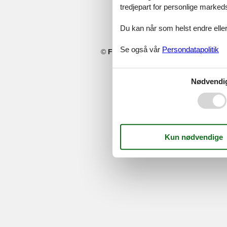
tredjepart for personlige marked
Du kan når som helst endre eller
Se også vår
Persondatapolitik
©
Feline Holidays
-
Feline Holidays A/
Nødvendi