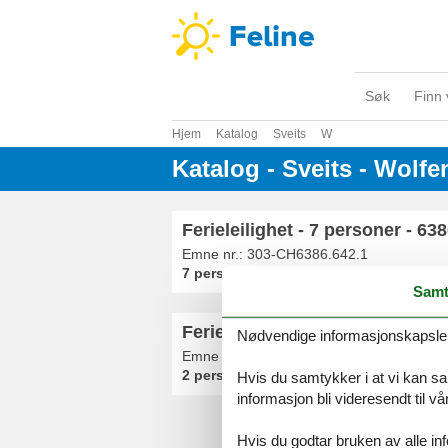
Søk
Finn 
Hjem
Katalog
Sveits
W
Katalog - Sveits - Wolf
Ferieleilighet - 7 personer - 6
Emne nr.:
303-CH6386.642.1
7 personer
Samt
Ferieleilighet - 2 personer - 6
Nødvendige informasjonskapsler s
Emne nr.:
303-CH6386.601.1
2 personer
Hvis du samtykker i at vi kan saml
informasjon bli videresendt til v
Hvis du godtar bruken av alle info