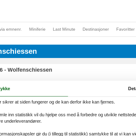
via emnenr.
Miniferie
Last Minute
Destinasjoner
Favoritter 
enschiessen
386 - Wolfenschiessen
ykke
Det
386 - Wolfenschiessen
ikrer at siden fungerer og de kan derfor ikke kan fjernes.
e inn statistikk vil du hjelpe oss med å forbedre og utvikle nettstedet. 
åre underleverandører.
rmasjonskapsler gir du (i tillegg til statistikk) samtykke til at vi kan 