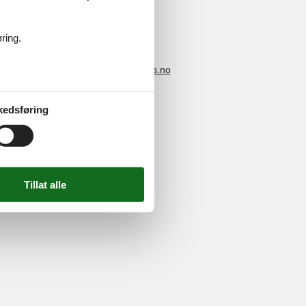
ring.
4 2251
-
E-post:
info@feline-holidays.no
kedsføring