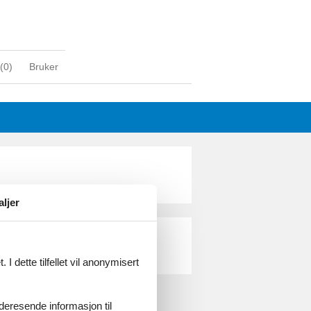
(
0
)
Bruker
aljer
I dette tilfellet vil anonymisert
videresende informasjon til