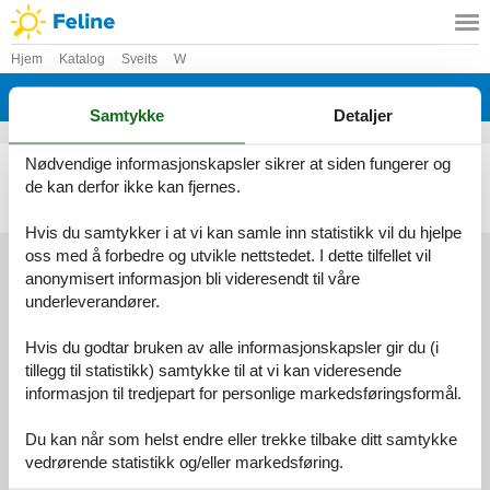
Hjem
Katalog
Sveits
W
Katalog - Sveits - Walterswil Be
Samtykke
Detaljer
Nødvendige informasjonskapsler sikrer at siden fungerer og
Ferieleilighet - 4 personer - 4942 - Walterswil Be
de kan derfor ikke kan fjernes.
Emne nr.:
303-CH3467.601.1
4 personer
Hvis du samtykker i at vi kan samle inn statistikk vil du hjelpe
oss med å forbedre og utvikle nettstedet. I dette tilfellet vil
anonymisert informasjon bli videresendt til våre
underleverandører.
Information
Persondatapolitik
Cookies
FAQ
Hvis du godtar bruken av alle informasjonskapsler gir du (i
Om os
tillegg til statistikk) samtykke til at vi kan videresende
Kontakt
Om os
informasjon til tredjepart for personlige markedsføringsformål.
©
Feline Holidays
-
Feline Holidays A/S
-
Nygade 8B, 2.th -
DK-7400
Herning
-
Danmark -
Telefon:
(+45) 8724 2251
-
Du kan når som helst endre eller trekke tilbake ditt samtykke
E-post:
info@feline-holidays.no
MVA-nummer: DK26347688
vedrørende statistikk og/eller markedsføring.