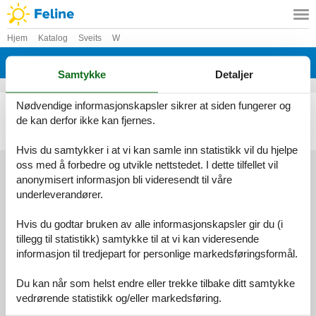
Hjem
Katalog
Sveits
W
Katalog - Sveits - Wabern
Samtykke
Detaljer
Nødvendige informasjonskapsler sikrer at siden fungerer og
Ferieleilighet - 6 personer - 3084 - Wabern
de kan derfor ikke kan fjernes.
Emne nr.:
303-CH2999.601.1
6 personer
Hvis du samtykker i at vi kan samle inn statistikk vil du hjelpe
oss med å forbedre og utvikle nettstedet. I dette tilfellet vil
anonymisert informasjon bli videresendt til våre
underleverandører.
Information
Persondatapolitik
Cookies
FAQ
Hvis du godtar bruken av alle informasjonskapsler gir du (i
Om os
tillegg til statistikk) samtykke til at vi kan videresende
Kontakt
Om os
informasjon til tredjepart for personlige markedsføringsformål.
©
Feline Holidays
-
Feline Holidays A/S
-
Nygade 8B, 2.th -
DK-7400
Herning
-
Danmark -
Telefon:
(+45) 8724 2251
-
Du kan når som helst endre eller trekke tilbake ditt samtykke
E-post:
info@feline-holidays.no
MVA-nummer: DK26347688
vedrørende statistikk og/eller markedsføring.