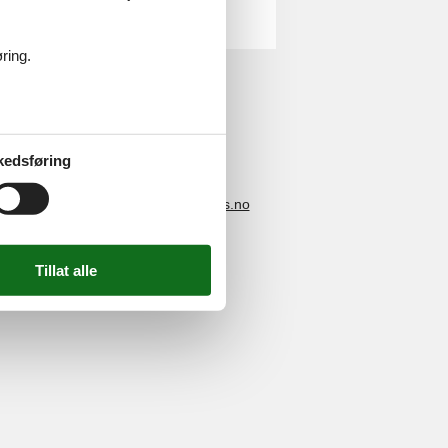
ring.
kedsføring
4 2251
-
E-post:
info@feline-holidays.no