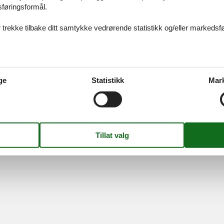
sføringsformål.
 trekke tilbake ditt samtykke vedrørende statistikk og/eller markedsfø
Information
Om os
Persondatapolitik
Kontakt
Cookies
Om os
ge
Statistikk
Mar
FAQ
S
-
Nygade 8B, 2.th -
DK-7400
Herning
-
Danmark -
Telefon:
(+45) 872
MVA-nummer: DK26347688