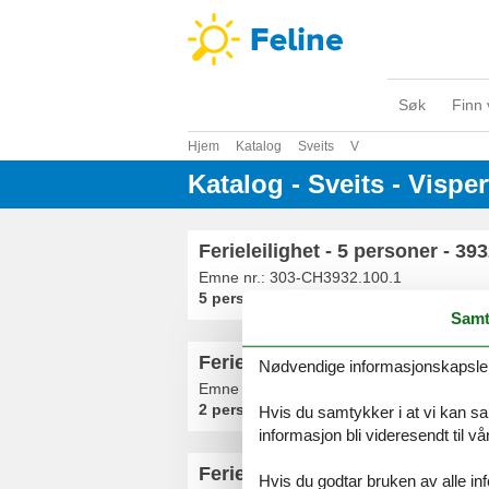
Søk
Finn 
Hjem
Katalog
Sveits
V
Katalog - Sveits - Vispe
Ferieleilighet - 5 personer - 39
Emne nr.:
303-CH3932.100.1
5 personer
Samt
Ferieleilighet - 2 personer - Bi
Nødvendige informasjonskapsler s
Emne nr.:
540-315397-228054
2 personer
Hvis du samtykker i at vi kan saml
informasjon bli videresendt til v
Feriehus - 4 personer - 3932 - 
Hvis du godtar bruken av alle info