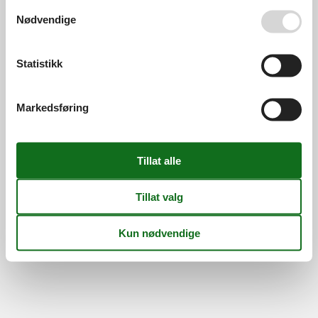
Se også vår
Persondatapolitik
Nødvendige
Information
Persondatapolitik
Cookies
FAQ
Om os
Statistikk
Kontakt
Om os
©
Feline Holidays
-
Feline Holidays A/S
-
Nygade 8B, 2.th -
Markedsføring
DK-7400
Herning
-
Danmark -
Telefon:
(+45) 8724 2251
-
E-post:
info@feline-holidays.no
MVA-nummer: DK26347688