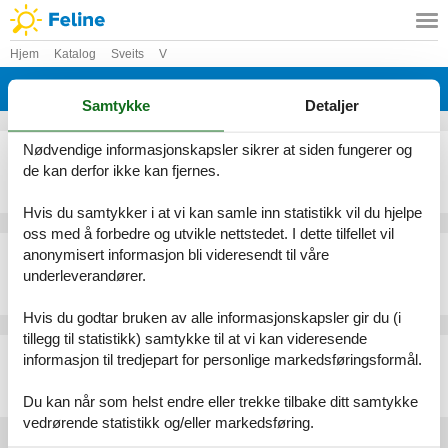
Hjem
Katalog
Sveits
V
Katalog - Sveits - Valens
Samtykke
Detaljer
Nødvendige informasjonskapsler sikrer at siden fungerer og
Ferieleilighet - 4 personer - 7317 - Valens
de kan derfor ikke kan fjernes.
Emne nr.:
303-CH7312.601.1
4 personer
Hvis du samtykker i at vi kan samle inn statistikk vil du hjelpe
oss med å forbedre og utvikle nettstedet. I dette tilfellet vil
Ferieleilighet - 2 personer - 7317 - Valens
anonymisert informasjon bli videresendt til våre
underleverandører.
Emne nr.:
303-CH7312.616.1
2 personer
Hvis du godtar bruken av alle informasjonskapsler gir du (i
tillegg til statistikk) samtykke til at vi kan videresende
Ferieleilighet - 4 personer - 7317 - Valens
informasjon til tredjepart for personlige markedsføringsformål.
Emne nr.:
303-CH7312.615.1
4 personer
Du kan når som helst endre eller trekke tilbake ditt samtykke
vedrørende statistikk og/eller markedsføring.