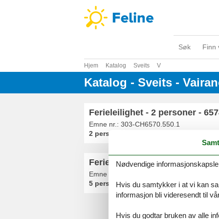
Søk
Finn 
Hjem
Katalog
Sveits
V
Katalog - Sveits - Vaira
Ferieleilighet - 2 personer - 65
Emne nr.:
303-CH6570.550.1
2 personer
Samt
Feriehus - 5 personer - 6575 - 
Nødvendige informasjonskapsler s
Emne nr.:
303-CH6570.100.1
5 personer
Hvis du samtykker i at vi kan saml
informasjon bli videresendt til v
Hvis du godtar bruken av alle info