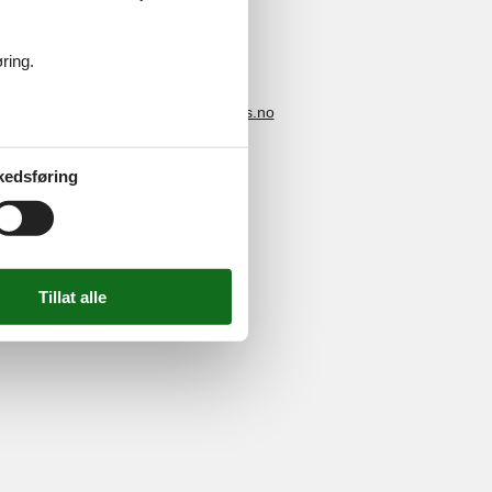
ring.
4 2251
-
E-post:
info@feline-holidays.no
kedsføring