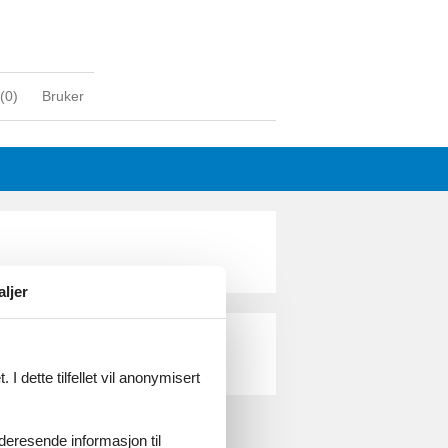
(
0
)
Bruker
aljer
I dette tilfellet vil anonymisert
videresende informasjon til