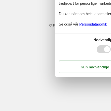
tredjepart for personlige marked
Du kan når som helst endre eller
Se også vår
Persondatapolitik
©
Feline Holidays
-
Feline Holidays A/
Nødvendi