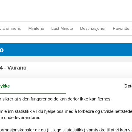
via emnenr.
Miniferie
Last Minute
Destinasjoner
Favoritter 
no
74 - Vairano
ykke
Det
Vairano
ikrer at siden fungerer og de kan derfor ikke kan fjernes.
e inn statistikk vil du hjelpe oss med å forbedre og utvikle nettstedet. 
åre underleverandører.
rmasjonskapsler gir du (i tillegg til statistikk) samtykke til at vi kan 