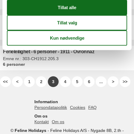
6 personer
Feriehus - 4 personer - 1955 - Ovronnaz
Emne nr.:
303-CH1912.453.1
4 personer
Ferieleilighet - 6 personer - 1911 - Ovronnaz
Emne nr.:
303-CH1912.205.3
6 personer
<<
<
1
2
3
4
5
6
...
>
>>
Information
Persondatapolitik
Cookies
FAQ
Om os
Kontakt
Om os
©
Feline Holidays
-
Feline Holidays A/S
-
Nygade 8B, 2.th -