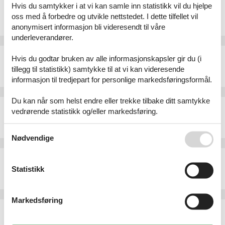
Ferieleilighet - 4 personer - 1911 - Ovronnaz
Hvis du samtykker i at vi kan samle inn statistikk vil du hjelpe
oss med å forbedre og utvikle nettstedet. I dette tilfellet vil
Emne nr.:
303-CH1912.645.3
4 personer
anonymisert informasjon bli videresendt til våre
underleverandører.
Feriehus - 6 personer - 1955 - Ovronnaz
Hvis du godtar bruken av alle informasjonskapsler gir du (i
Emne nr.:
303-CH1912.414.1
tillegg til statistikk) samtykke til at vi kan videresende
6 personer
informasjon til tredjepart for personlige markedsføringsformål.
Du kan når som helst endre eller trekke tilbake ditt samtykke
Ferieleilighet - 6 personer - 1911 - Ovronnaz
vedrørende statistikk og/eller markedsføring.
Emne nr.:
303-CH1912.645.9
6 personer
Se også vår
Persondatapolitik
Nødvendige
Ferieleilighet - 5 personer - 1911 - Ovronnaz
Statistikk
Emne nr.:
303-CH1912.190.4
5 personer
Markedsføring
Ferieleilighet - 6 personer - 1911 - Ovronnaz
Emne nr.:
303-CH1912.296.4