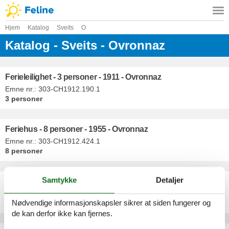
Hjem
Katalog
Sveits
O
Katalog - Sveits - Ovronnaz
Ferieleilighet - 3 personer - 1911 - Ovronnaz
Emne nr.:
303-CH1912.190.1
3 personer
Feriehus - 8 personer - 1955 - Ovronnaz
Emne nr.:
303-CH1912.424.1
8 personer
Samtykke
Detaljer
Feriehus - 6 personer - 1955 - Ovronnaz
Emne nr.:
303-CH1912.518.1
Nødvendige informasjonskapsler sikrer at siden fungerer og
6 personer
de kan derfor ikke kan fjernes.