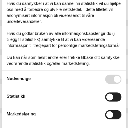
Ferieleilighet - 3 personer - Via Patocchi - 6644 - Orselina
Hvis du samtykker i at vi kan samle inn statistikk vil du hjelpe
oss med å forbedre og utvikle nettstedet. I dette tilfellet vil
Emne nr.:
552-205717
3 personer
anonymisert informasjon bli videresendt til våre
underleverandører.
Ferieleilighet - 3 personer - 6644 - Orselina
Hvis du godtar bruken av alle informasjonskapsler gir du (i
Emne nr.:
303-CH6644.603.1
tillegg til statistikk) samtykke til at vi kan videresende
3 personer
informasjon til tredjepart for personlige markedsføringsformål.
Du kan når som helst endre eller trekke tilbake ditt samtykke
Ferieleilighet - 2 personer - Via Patocchi - 6644 - Orselina
vedrørende statistikk og/eller markedsføring.
Emne nr.:
552-205738
2 personer
Se også vår
Persondatapolitik
Nødvendige
Ferieleilighet - 4 personer - Via Patocchi - 6644 - Orselina
Statistikk
Emne nr.:
552-205714
4 personer
Markedsføring
Ferieleilighet - 4 personer - Via Patocchi - 6644 - Orselina
Emne nr.:
552-205713