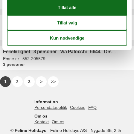
4 personer
Ferieleilighet - 3 personer - 6644 - Orselina
Emne nr.:
303-CH6644.604.1
3 personer
Ferieleilighet - 3 personer - Via Patocchi - 6644 - Orselina
Emne nr.:
552-205579
3 personer
1
2
3
>
>>
Information
Persondatapolitik
Cookies
FAQ
Om os
Kontakt
Om os
©
Feline Holidays
-
Feline Holidays A/S
-
Nygade 8B, 2.th -