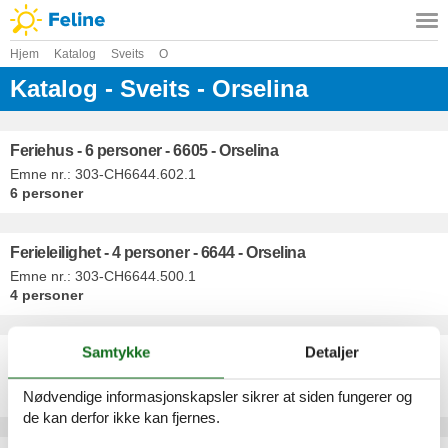
Hjem
Katalog
Sveits
O
Katalog - Sveits - Orselina
Feriehus - 6 personer - 6605 - Orselina
Emne nr.:
303-CH6644.602.1
6 personer
Ferieleilighet - 4 personer - 6644 - Orselina
Emne nr.:
303-CH6644.500.1
4 personer
Samtykke
Detaljer
Ferieleilighet - 5 personer - Via Patocchi - 6644 - Orselina
Emne nr.:
552-205735
Nødvendige informasjonskapsler sikrer at siden fungerer og
5 personer
de kan derfor ikke kan fjernes.