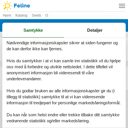
Hjem
Katalog
Sveits
O
Katalog - Sveits - Ollon
Samtykke
Detaljer
Nødvendige informasjonskapsler sikrer at siden fungerer og
Feriehus - 8 personer - 1867 - Ollon
de kan derfor ikke kan fjernes.
Emne nr.:
303-CH1867.1.1
8 personer
Hvis du samtykker i at vi kan samle inn statistikk vil du hjelpe
oss med å forbedre og utvikle nettstedet. I dette tilfellet vil
Feriehus - 10 personer - 1867 - Ollon
anonymisert informasjon bli videresendt til våre
underleverandører.
Emne nr.:
303-CH1867.2.1
10 personer
Hvis du godtar bruken av alle informasjonskapsler gir du (i
tillegg til statistikk) samtykke til at vi kan videresende
informasjon til tredjepart for personlige markedsføringsformål.
Information
Du kan når som helst endre eller trekke tilbake ditt samtykke
Persondatapolitik
Cookies
FAQ
vedrørende statistikk og/eller markedsføring.
Om os