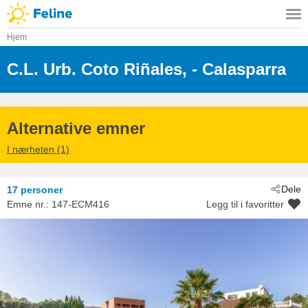
Hjem
C.L. Urb. Coto Riñales,
 - Calasparra
 - 30420
Alternative emner
I nærheten (1)
Dele
17 personer
Emne nr.:
147-ECM416
Legg til i favoritter