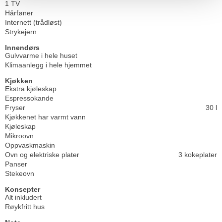
1 TV
Hårføner
Internett (trådløst)
Strykejern
Innendørs
Gulvvarme i hele huset
Klimaanlegg i hele hjemmet
Kjøkken
Ekstra kjøleskap
Espressokande
Fryser
30 l
Kjøkkenet har varmt vann
Kjøleskap
Mikroovn
Oppvaskmaskin
Ovn og elektriske plater
3 kokeplater
Panser
Stekeovn
Konsepter
Alt inkludert
Røykfritt hus