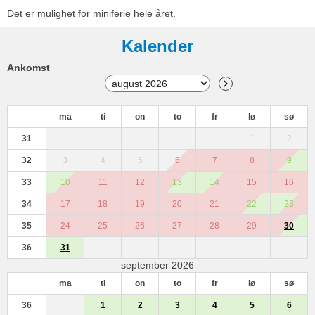
Det er mulighet for miniferie hele året.
Kalender
Ankomst
ma
ti
on
to
fr
lø
sø
31
1
2
32
3
4
5
6
7
8
9
33
10
11
12
13
14
15
16
34
17
18
19
20
21
22
23
35
24
25
26
27
28
29
30
36
31
september 2026
ma
ti
on
to
fr
lø
sø
36
1
2
3
4
5
6