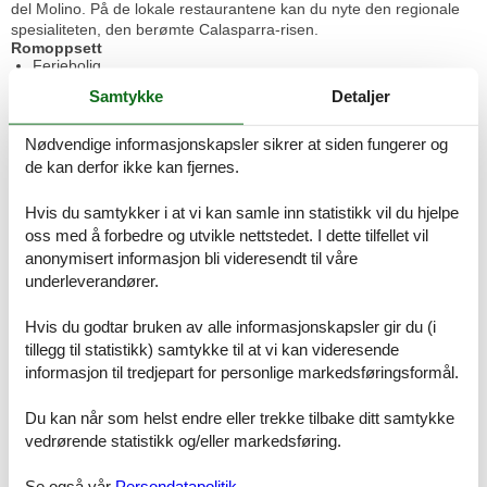
del Molino. På de lokale restaurantene kan du nyte den regionale
spesialiteten, den berømte Calasparra-risen.
Romoppsett
Feriebolig
Soverom, 4 personer
Samtykke
Detaljer
Køyeseng
Nødvendige informasjonskapsler sikrer at siden fungerer og
Soverom, 2 personer
de kan derfor ikke kan fjernes.
Enkelseng
Soverom, 3 personer
Hvis du samtykker i at vi kan samle inn statistikk vil du hjelpe
Enkelseng
oss med å forbedre og utvikle nettstedet. I dette tilfellet vil
Dobbeltseng
anonymisert informasjon bli videresendt til våre
underleverandører.
Soverom, 2 personer
Dobbeltseng
Hvis du godtar bruken av alle informasjonskapsler gir du (i
tillegg til statistikk) samtykke til at vi kan videresende
Soverom, 2 personer
informasjon til tredjepart for personlige markedsføringsformål.
Dobbeltseng
Du kan når som helst endre eller trekke tilbake ditt samtykke
Soverom, 2 personer
vedrørende statistikk og/eller markedsføring.
Dobbeltseng
Soverom, 2 personer
Se også vår
Persondatapolitik