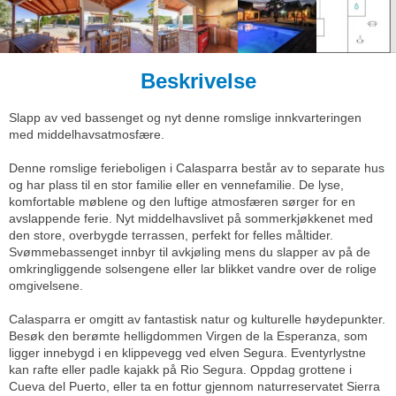
Beskrivelse
Slapp av ved bassenget og nyt denne romslige innkvarteringen
med middelhavsatmosfære.
Denne romslige ferieboligen i Calasparra består av to separate hus
og har plass til en stor familie eller en vennefamilie. De lyse,
komfortable møblene og den luftige atmosfæren sørger for en
avslappende ferie. Nyt middelhavslivet på sommerkjøkkenet med
den store, overbygde terrassen, perfekt for felles måltider.
Svømmebassenget innbyr til avkjøling mens du slapper av på de
omkringliggende solsengene eller lar blikket vandre over de rolige
omgivelsene.
Calasparra er omgitt av fantastisk natur og kulturelle høydepunkter.
Besøk den berømte helligdommen Virgen de la Esperanza, som
ligger innebygd i en klippevegg ved elven Segura. Eventyrlystne
kan rafte eller padle kajakk på Rio Segura. Oppdag grottene i
Cueva del Puerto, eller ta en fottur gjennom naturreservatet Sierra