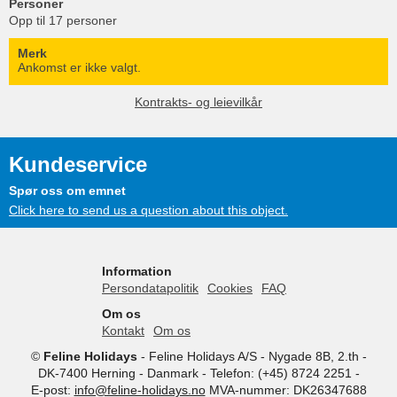
Personer
Opp til 17 personer
Merk
Ankomst er ikke valgt.
Kontrakts- og leievilkår
Kundeservice
Spør oss om emnet
Click here to send us a question about this object.
Information
Persondatapolitik
Cookies
FAQ
Om os
Kontakt
Om os
©
Feline Holidays
-
Feline Holidays A/S
-
Nygade 8B, 2.th -
DK-7400
Herning
-
Danmark -
Telefon:
(+45) 8724 2251
-
E-post:
info@feline-holidays.no
MVA-nummer: DK26347688