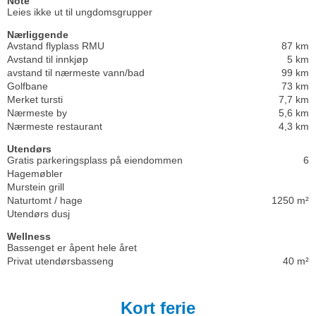
Note
Leies ikke ut til ungdomsgrupper
Nærliggende
Avstand flyplass RMU
87 km
Avstand til innkjøp
5 km
avstand til nærmeste vann/bad
99 km
Golfbane
73 km
Merket tursti
7,7 km
Nærmeste by
5,6 km
Nærmeste restaurant
4,3 km
Utendørs
Gratis parkeringsplass på eiendommen
6
Hagemøbler
Murstein grill
Naturtomt / hage
1250 m²
Utendørs dusj
Wellness
Bassenget er åpent hele året
Privat utendørsbasseng
40 m²
Kort ferie