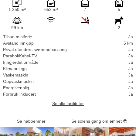
1 250 m²
652 m²
7
5
99 km
2
Tilbud miniferie
Ja
Avstand innkjøp
5 km
Privat utendørs svømmebasseng
Ja
Parabol/Kabel-TV
Ja
Inngjerdet område
Ja
Klimaanlegg
Ja
Vaskemaskin
Ja
Oppvaskmaskin
Ja
Energivennlig
Ja
Forbruk inkludert
Ja
Se alle fasiliteter
Se naboemner
Se solens gang om emnet
😎