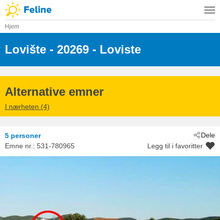
Hjem
Lovište
 - 20269
 - Loviste
Alternative emner
I nærheten (4)
Dele
5 personer
Emne nr.:
531-780965
Legg til i favoritter