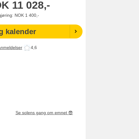
OK
11 028,-
gjøring: NOK 1 400,-
g kalender
anmeldelser
4,6
Se solens gang om emnet
😎