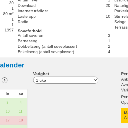
Antall TV-er
1
Lysbild
30
Download
20
Naturli
1
Internett trådløst
Parkeri
80 m²
Laste opp
10
Størrel
1
Radio
Svinge
1
Terras
1997
Soveforhold
Antall soverom
3
Barneseng
1
Dobbeltseng (antall soveplasser)
2
Enkeltseng (antall soveplasser)
4
alender
Varighet
Per
Ank
Avr
Var
lø
sø
Per
Opp
3
4
10
11
M
An
17
18