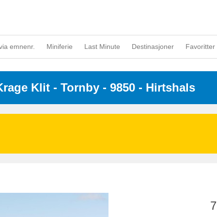
via emnenr.
Miniferie
Last Minute
Destinasjoner
Favoritter 
Krage Klit
 - Tornby
 - 9850
 - Hirtshals
7