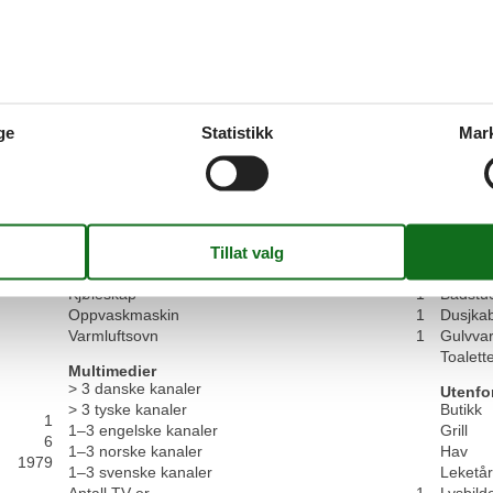
I alt:
3
Tjenester på stedet:
5
Verd
5,0
I alt:
5
Tjenester på stedet:
5
Verd
Generelt:
ge
Statistikk
Mar
Ich hatte einen schönen Urlaub es ist für eigentlich
sich selbst
Fasiliteter
Kjøkken
Toalet
Antall keramiske kokeplater
4
Antall 
Kjøleskap
1
Badstu
Oppvaskmaskin
1
Dusjkab
Varmluftsovn
1
Gulvva
Toalett
Multimedier
> 3 danske kanaler
Utenfo
> 3 tyske kanaler
Butikk
1
1–3 engelske kanaler
Grill
6
1–3 norske kanaler
Hav
1979
1–3 svenske kanaler
Leketå