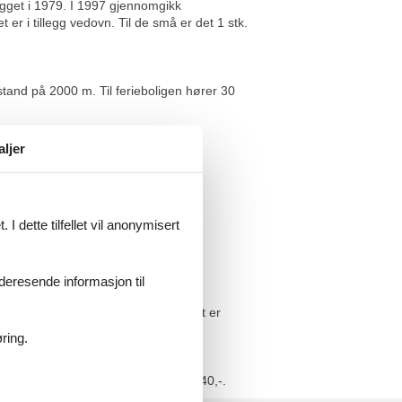
ygget i 1979. I 1997 gjennomgikk
 er i tillegg vedovn. Til de små er det 1 stk.
stand på 2000 m. Til ferieboligen hører 30
aljer
illegg er det 1 stk. barneseng.
I dette tilfellet vil anonymisert
 av.
videresende informasjon til
ke kanaler. 1-3 engelske kanaler. Det er
ring.
pkræves et gebyr på minimum NOK 3.540,-.