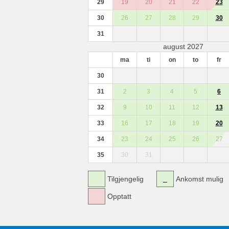
29
19
20
21
22
23
30
26
27
28
29
30
31
august 2027
ma
ti
on
to
fr
30
31
2
3
4
5
6
32
9
10
11
12
13
33
16
17
18
19
20
34
23
24
25
26
27
35
30
31
Tilgjengelig
Ankomst mulig
Opptatt