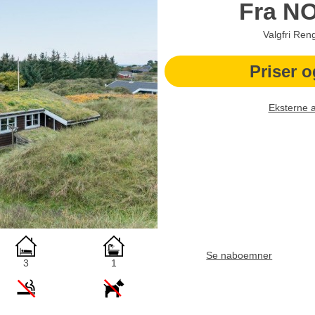
Fra
N
Valgfri Ren
Priser o
Eksterne 
Se naboemner
3
1