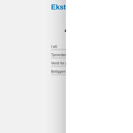
Eksterne anmeldelser
4,6
I alt:
Tjenester på stedet:
Verdi for pengene:
Beliggenhet: