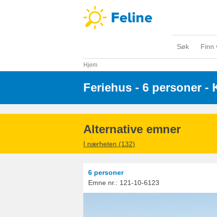
Søk
Finn 
Hjem
Feriehus - 6 personer
 - 
Alternative emner
I nærheten (132)
6 personer
Emne nr.:
121-10-6123