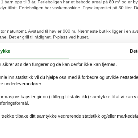
 barn opp til 3 år. Ferieboligen har et bebodd areal på 80 m² og er b
yr tillatt. Ferieboligen har vaskemaskine. Frysekapasitet på 30 liter. Det
or naturtomt. Avstand til hav er 900 m. Nærmeste butikk ligger i en av
e. Det er grill til rådighet. P-plass ved huset.
ykke
Det
r seg på: 2 soveplasser i dobbeltseng. 4 soveplasser i enkeltsenger. I t
ikrer at siden fungerer og de kan derfor ikke kan fjernes.
er 4 keramiske kokeplater, varmluftsovn og oppvaskmaskin.
e inn statistikk vil du hjelpe oss med å forbedre og utvikle nettstedet. 
åre underleverandører.
t er varme i gulvet i 1 baderom. I badstuen er det mulighet for å slappe
rmasjonskapsler gir du (i tillegg til statistikk) samtykke til at vi kan 
sføringsformål.
t 4 danske kanaler. 1-3 svenske kanaler. 1-3 norske kanaler. Minst 4 tys
 trekke tilbake ditt samtykke vedrørende statistikk og/eller markedsfø
lle er 15-25 år. Rygning ikke tilladt. Ved overtrædelse af forbuddet o