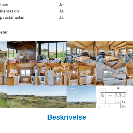
dovn
Ja
skemaskin
Ja
pvaskmaskin
Ja
teter
Beskrivelse