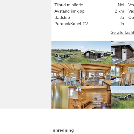
Tilbud miniferie
Nei
Ve
Avstand innkjøp
2 km
Va
Badstue
Ja
Op
Parabol/Kabel-TV
Ja
Se alle fasili
Innredning