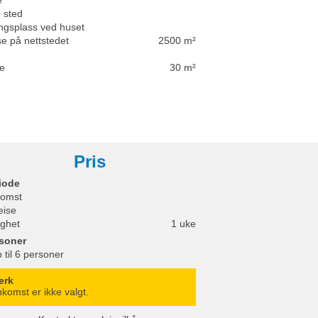
e
g sted
ngsplass ved huset
se på nettstedet
2500 m²
se
30 m²
Pris
iode
omst
eise
ighet
1 uke
soner
 til 6 personer
erk
komst er ikke valgt.