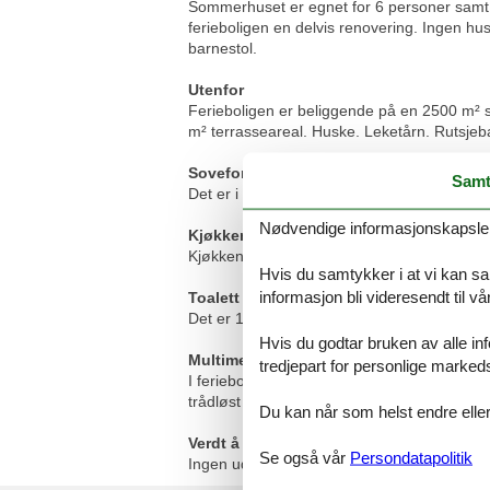
Sommerhuset er egnet for 6 personer samt 1
ferieboligen en delvis renovering. Ingen husd
barnestol.
Utenfor
Ferieboligen er beliggende på en 2500 m² st
m² terrasseareal. Huske. Leketårn. Rutsjeban
Soveforhold
Samt
Det er i alt 3 soverom. Soveplassene fordele
Nødvendige informasjonskapsler s
Kjøkken
Kjøkkenet er utstyrt med 1 kjøleskap. Det 
Hvis du samtykker i at vi kan saml
informasjon bli videresendt til v
Toalett og bad
Det er 1 baderom med dusj og 1 toalett.. De
Hvis du godtar bruken av alle info
Multimedier
tredjepart for personlige marked
I ferieboligen er det 1 stk. TV. Radio. Mins
trådløst internett til rådighet.
Du kan når som helst endre eller
Verdt å vite
Se også vår
Persondatapolitik
Ingen udlejning til ungdomsgrupper, hvor a