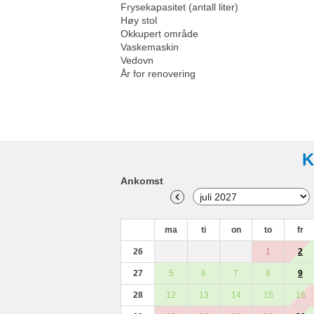
Frysekapasitet (antall liter)
Høy stol
Okkupert område
Vaskemaskin
Vedovn
År for renovering
K
Ankomst
ma
ti
on
to
fr
26
1
2
27
5
6
7
8
9
28
12
13
14
15
16