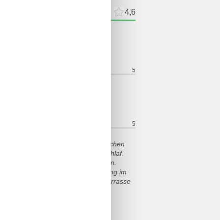
meldelser
Eksterne anmeldelser
4,6
ldelser
i for pengene:
4
Beliggenhet:
5
t erreichbar.
i for pengene:
4
Beliggenhet:
5
g! Die Küche ist mit vielen praktischen
uem und ermöglichte einen guten Schlaf.
erschiedenen Tageszeiten zu genießen.
ssbereich war toll. Eine Verdunklung im
hl bleibt. Ein Holzstuhl auf der Terrasse
.