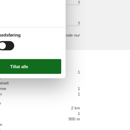
i for pengene:
3
Beliggenhet:
5
i for pengene:
5
Beliggenhet:
5
kedsføring
 alles gesorgt und man braucht im Grunde nur
t og bad
bad
1
e
inett
rme
1
er
1
r
2 km
1
900 m
rn