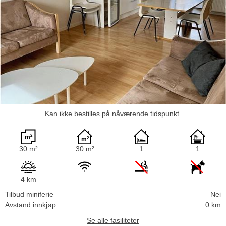
Kan ikke bestilles på nåværende tidspunkt.
30 m²
30 m²
1
1
4 km
Tilbud miniferie
Nei
Avstand innkjøp
0 km
Se alle fasiliteter