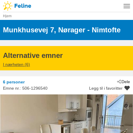
Hjem
Munkhusevej 7, Nørager
 - Nimtofte
 - 8961
Alternative emner
I nærheten (6)
Dele
6 personer
Emne nr.:
506-1296540
Legg til i favoritter