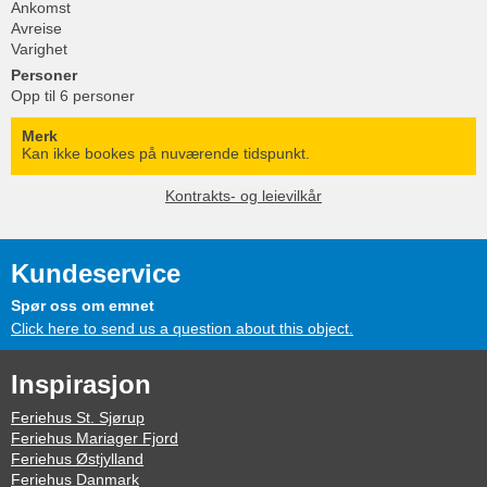
Ankomst
Avreise
Varighet
Personer
Opp til 6 personer
Merk
Kan ikke bookes på nuværende tidspunkt.
Kontrakts- og leievilkår
Kundeservice
Spør oss om emnet
Click here to send us a question about this object.
Inspirasjon
Feriehus St. Sjørup
Feriehus Mariager Fjord
Feriehus Østjylland
Feriehus Danmark