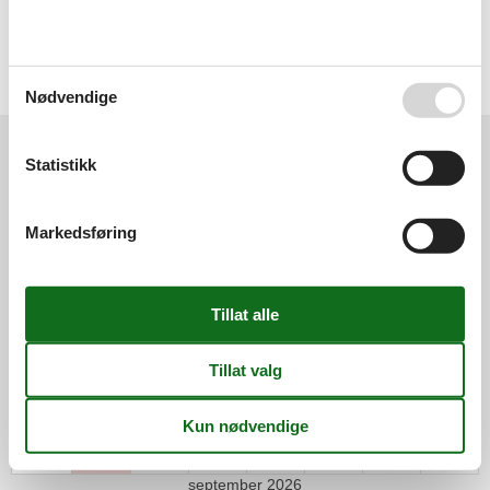
Renovert årstal
2010
Tomt m2
30
Fasiliteter
Internet
Nødvendige
Kalender
Statistikk
Ankomst
Markedsføring
ma
ti
on
to
fr
lø
sø
31
1
2
32
3
4
5
6
7
8
9
33
10
11
12
13
14
15
16
34
17
18
19
20
21
22
23
35
24
25
26
27
28
29
30
36
31
september 2026