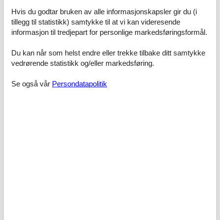
Lejlighed nr. 2 til 6 pers. Lejligheden er 30 kvm og har eget køkken
og bad og indeholder derudover et soveværelse med dobbeltseng
Hvis du godtar bruken av alle informasjonskapsler gir du (i
120 cm bred, 2 køjesenge, lille hems, spisebord og sofa og tv med
tillegg til statistikk) samtykke til at vi kan videresende
Cromecast.
informasjon til tredjepart for personlige markedsføringsformål.
Sengelinned medbringes eller lejes, for 60 kr pr. person. Incl.
slutrengøring.
Du kan når som helst endre eller trekke tilbake ditt samtykke
Udlevering af nøgler foregår hos købmanden som ligger lige ved
vedrørende statistikk og/eller markedsføring.
siden af lejlighederne.
Udlevering af nøgle mellem kl. 14.00 og 22.00.
Se også vår
Persondatapolitik
Fasiliteter
Avstand
Avstand golfbane
7000
Avstand Strand
4000
Fakta
Antall baderom
1
Antall dobbeltsenger
1
Antall enkeltsenger
4
Antall personer
6
Antall senger
6
Antall soverom
1
Husets M2
30