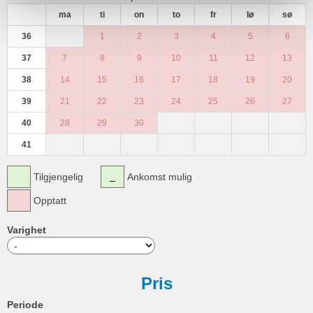
ma
ti
on
to
fr
lø
sø
36
1
2
3
4
5
6
37
7
8
9
10
11
12
13
38
14
15
16
17
18
19
20
39
21
22
23
24
25
26
27
40
28
29
30
41
Tilgjengelig
Ankomst mulig
Opptatt
Varighet
Pris
Periode