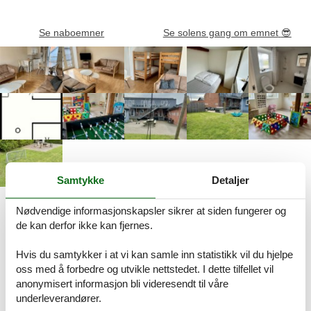
Se naboemner
Se solens gang om emnet
😎
Samtykke
Detaljer
Beskrivelse
Nødvendige informasjonskapsler sikrer at siden fungerer og
de kan derfor ikke kan fjernes.
Dansk
Norsk
Hvis du samtykker i at vi kan samle inn statistikk vil du hjelpe
Vi beklager, men beskrivelsen er ikke tilgjengelig på Norsk. Se
oss med å forbedre og utvikle nettstedet. I dette tilfellet vil
beskrivelsen i Dansk nedenfor, eller se den maskinoversatte
anonymisert informasjon bli videresendt til våre
teksten i
Norsk
.
underleverandører.