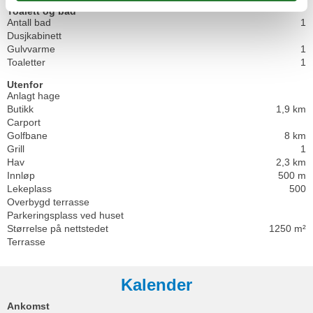
Toalett og bad
Antall bad
1
Dusjkabinett
Gulvvarme
1
Toaletter
1
Utenfor
Anlagt hage
Butikk
1,9 km
Carport
Golfbane
8 km
Grill
1
Hav
2,3 km
Innløp
500 m
Lekeplass
500
Overbygd terrasse
Parkeringsplass ved huset
Størrelse på nettstedet
1250 m²
Terrasse
Kalender
Ankomst