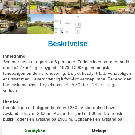
Beskrivelse
Innredning
Sommerhuset er egnet for 6 personer. Ferieboligen har et bebodd
areal på 78 m² og er bygget i 1976. I 2005 gjennomgikk
ferieboligen en delvis renovering. 1 stykk husdyr tillatt. Ferieboligen
er utstyrt med 1 energivennlig luft-til-luft varmepumpe. Ferieboligen
har vaskemaskine. Frysekapasitet på 60 liter. Det er i tillegg
vedovn.
Utenfor
Ferieboligen er beliggende på en 1250 m² stor anlagt have.
Avstand til hav er 2300 m. Avstand til fjord er 500 m. Nærmeste
butikk ligger i en avstand på 1900 m. Golfbane i en avstand på
8000 m. Til ferieboligen hører åpent terrasseareal. I tillegg er det
Samtykke
Detaljer
overdekket terrasse. Avstand til lekeplass er 500 m. Det er grill til