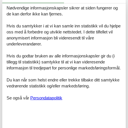
rådighet. Det er carport til rådighet. P-plass ved huset.
Nødvendige informasjonskapsler sikrer at siden fungerer og
Soveforhold
de kan derfor ikke kan fjernes.
Det er i alt 4 soverom. Soveplassene fordeler seg på: 6
soveplasser i dobbeltsenger. 2 soveplasser i etasjeseng.
Hvis du samtykker i at vi kan samle inn statistikk vil du hjelpe
oss med å forbedre og utvikle nettstedet. I dette tilfellet vil
Kjøkken
anonymisert informasjon bli videresendt til våre
Kjøkkenet er utstyrt med 1 kjøleskap. Det er 4 keramiske
underleverandører.
kokeplater, varmluftsovn, mikrobølgeovn og oppvaskmaskin.
Toalett og bad
Hvis du godtar bruken av alle informasjonskapsler gir du (i
Det er 1 baderom med dusj og 1 toalett.. Det er varme i gulvet i 1
tillegg til statistikk) samtykke til at vi kan videresende
baderom.
informasjon til tredjepart for personlige markedsføringsformål.
Multimedier
Du kan når som helst endre eller trekke tilbake ditt samtykke
I ferieboligen er det 1 stk. Smart-TV.1 Chromecast.1 Bluetooth-
vedrørende statistikk og/eller markedsføring.
høyttaler. Playstation4. Minst 4 danske kanaler. 1-3 svenske
kanaler. 1-3 norske kanaler. Minst 4 tyske kanaler. Det er trådløst
Se også vår
Persondatapolitik
internett til rådighet.
Verdt å vite
Ingen utleie til ungdomsgrupper, der alle er 15-25 år. Røyking ikke
tillatt. Ved overtredelse av forbudet påløper et gebyr på minst NOK
3.540.