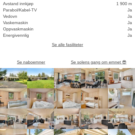
Avstand innkjøp
1 900 m
Parabol/Kabel-TV
Ja
Vedovn
Ja
Vaskemaskin
Ja
Oppvaskmaskin
Ja
Energivennlig
Ja
Se alle fasiliteter
Se naboemner
Se solens gang om emnet
😎