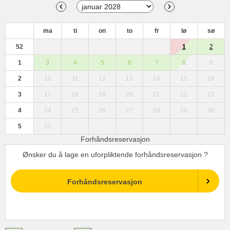
ma
ti
on
to
fr
lø
sø
52
1
2
1
3
4
5
6
7
8
9
2
10
11
12
13
14
15
16
3
17
18
19
20
21
22
23
4
24
25
26
27
28
29
30
5
31
Forhåndsreservasjon
Ønsker du å lage en uforpliktende forhåndsreservasjon ?
Forhåndsreservasjon