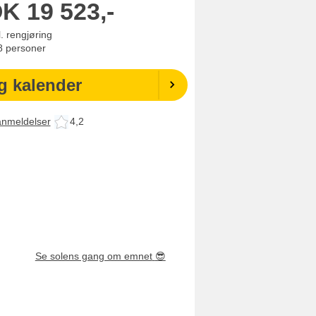
OK
19 523,-
l. rengjøring
8
personer
g kalender
anmeldelser
4,2
Se solens gang om emnet
😎