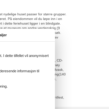
t nydelige huset passer for større grupper.
iøret. På eiendommen vil du løpe inn i en
 i dette feriehuset ligger i en blindgate.
søke et museum om andre verdenskrig (9
en i Bavigne (29 km) er verdt et besøk.
aljer
å motta familier. En annen samling av
I dette tilfellet vil anonymisert
ng(140 x 200 cm), dusj, håndvask),
Stue(TV(kabel), DVD-spiller, radio, CD-
 oppvaskmaskin, kjøleskap, fryser, 2x høy
bbeltseng(140 x 200 cm), dusj, håndvask,
videresende informasjon til
enkeltseng(90 x 200 cm), dobbeltseng(140
ft/dueslag(via ganske bratte trapper),
ring.
r strengt forbudt å organisere studentfest,