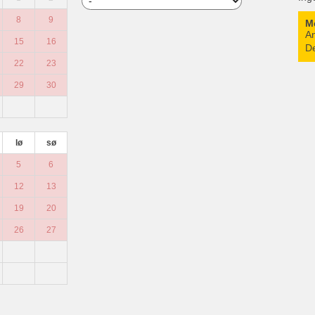
8
9
M
An
15
16
De
22
23
29
30
lø
sø
5
6
12
13
19
20
26
27