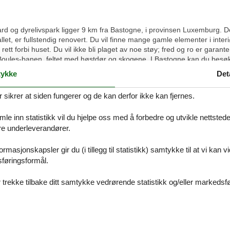
ard og dyrelivspark ligger 9 km fra Bastogne, i provinsen Luxemburg. De
let, er fullstendig renovert. Du vil finne mange gamle elementer i inter
tt forbi huset. Du vil ikke bli plaget av noe støy; fred og ro er garantert
de-Boules-banen, feltet med høstdør og skogene. I Bastogne kan du be
d (4 km) Du finner et tropisk svømmebasseng i Houffalize (9 km). Beier
ykke
Det
 nærheten av Esh-Sur-Sûre (35 km). Dette feriehuset er mest egnet for 
ikrer at siden fungerer og de kan derfor ikke kan fjernes.
e inn statistikk vil du hjelpe oss med å forbedre og utvikle nettstedet. 
tseng(140 x 200 cm), dusj, håndvask), Sovrum med badrum(dobbeltse
k), WC, badstue(dusj), oppvarming(sentral)) Mellomliggende etasje: (
åre underleverandører.
(gass), kaffetrakter(kaffetrakter), 2x stekovn(grill-ovn), mikrobølgeovn,
ersoner), peisen), Sovrum med badrum(2x enkeltseng(90 x 200 cm), do
rmasjonskapsler gir du (i tillegg til statistikk) samtykke til at vi kan 
dobbeltseng(140 x 200 cm), dusj, håndvask), Sovrum med badrum(2x 
sføringsformål.
(via ganske bratte trapper), loft/dueslag(via ganske bratte trapper), lo
), hagemøbler, grill, parkering, babyseng/sprinkelseng
 trekke tilbake ditt samtykke vedrørende statistikk og/eller markedsfø
t ut til ungdomsgrupper Ungdomsgrupper under 20 år er ikke tillatt. Det e
alkohol i feriehuset