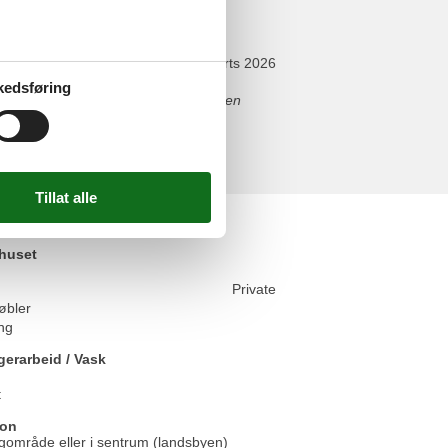
n thuis liet voelen.
marts 2026
kedsføring
warming hield het gezellig. Bovendien
en lange dag.
elser
huset
Private
bler
ng
gerarbeid / Vask
t
jon
ligområde eller i sentrum (landsbyen)