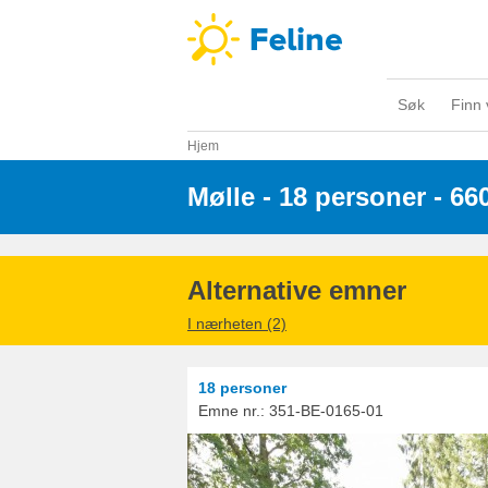
Søk
Finn 
Hjem
Mølle - 18 personer
 - 66
Alternative emner
I nærheten (2)
18 personer
Emne nr.:
351-BE-0165-01