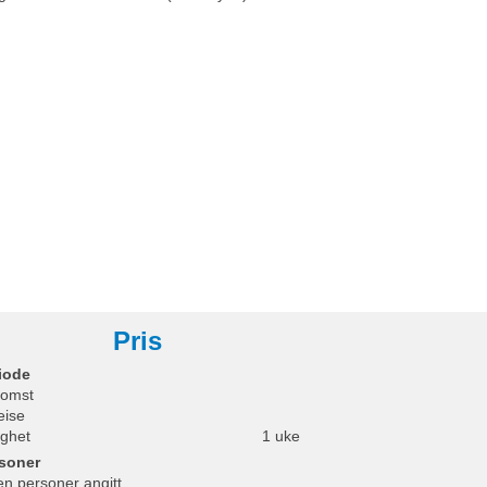
Pris
iode
omst
eise
ighet
1 uke
soner
en personer angitt