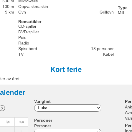
500 m
Mikrowelle
100 m
Oppvaskmaskin
Type
9 km
Ovn
Grillovn
Mill
Romartikler
CD-spiller
DVD-spiller
Peis
Radio
Spisebord
18 personer
TV
Kabel
Kort ferie
der av året.
alender
Varighet
Per
Ank
Avr
Var
Personer
lø
sø
Per
Personer
Ing
1
2