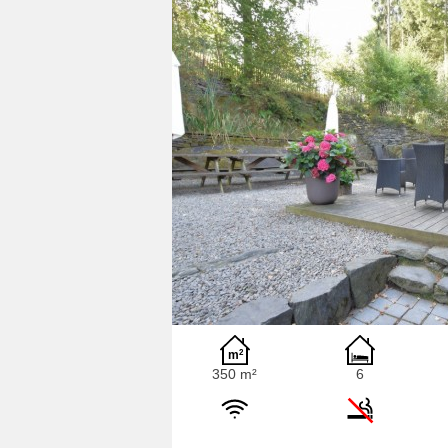
350 m²
6