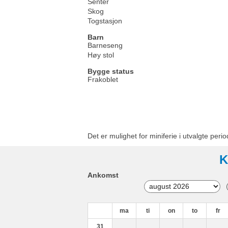
Senter
Skog
Togstasjon
Barn
Barneseng
Høy stol
Bygge status
Frakoblet
Det er mulighet for miniferie i utvalgte perio
K
Ankomst
ma
ti
on
to
fr
31