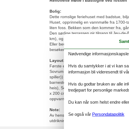
Renoverte mølle i Bastogne ved fossen
Bolig:
Dette romslige feriehuset med badstue, bilj
Huset, opprinnelig en vannmølle fra 1700-tal
liten foss. Bekken som den kommer fra, går re
Den sørlige terrassen gir tilgang til Jeu-
km), og i Recogne er det en bøffelbondegår
Samt
Eller beundre deg med den vakre utsikten i
besøkende er bare mulig etter avtale.
Nødvendige informasjonskapsler s
Layout:
Hvis du samtykker i at vi kan saml
Første etasje: (Sovrum med badrum(dobbel
Sovrum med badrum(køyeseng, dusj, håndvas
informasjon bli videresendt til v
spiller)) i 2. etasje: (åpent kjøkken(komfyr
barnestol), Stue/spisestue(spisebord(18 p
Hvis du godtar bruken av alle info
heis), Sovrum med badrum(2x enkeltseng, 
tredjepart for personlige marked
x 200 cm), dusj, håndvask), WC, loft/dueslag
oppvarming(gulvvarme), Biljard) hage(privat
Du kan når som helst endre eller
Note:
Se også vår
Persondatapolitik
Av hensyn til ro, leies ikke dette feriehuse
utdrikningslag eller fest med stort inntak av 