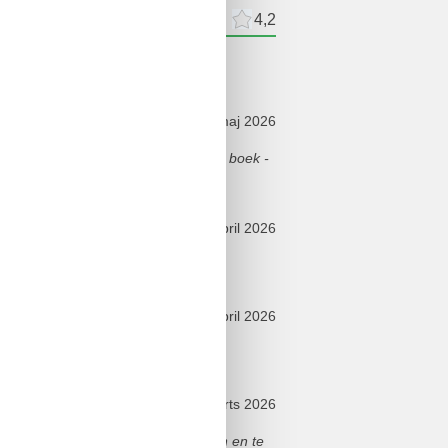
meldelser
Eksterne anmeldelser
4,2
ldelser
maj 2026
den we voor de open haard met ons boek -
april 2026
er.
april 2026
.
marts 2026
bood ruimte om maaltijden te koken en te