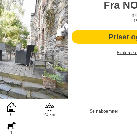
Fra
N
Ink
1
Priser o
Eksterne 
Se naboemner
6
20 km
1