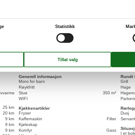
ontspannen. Het had een geweldige sfeer die me metee
4,5
Generelt:
ge
Statistikk
Mar
Deze molen was handig voor mijn werkreis, en de ver
bood het nabijgelegen bos een fijne ontsnapping na e
Vis alle anmeld
Fasiliteter
Generell informasjon
Rundt 
Moro for barn
Grill
Røykfritt
Hage
lvvarme
Stue
350 m²
Hagemø
WIFI
Parkeri
25 km
Kjøkkenartikler
Rørleg
20 km
Fryser
Dusj
9 km
Kaffemaskin
Filter
Servan
9 km
Kjøleskap
Situas
9 km
Komfyr
Gass
I et bo