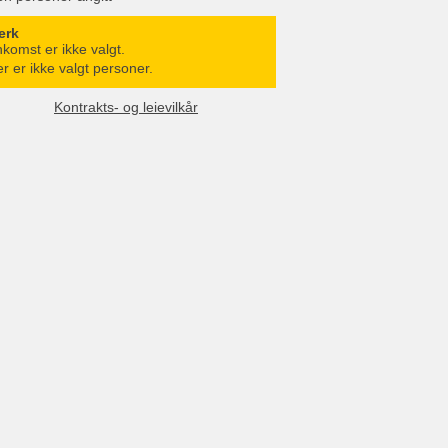
erk
komst er ikke valgt.
r er ikke valgt personer.
Kontrakts- og leievilkår