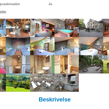
pvaskmaskin
Ja
teter
Beskrivelse