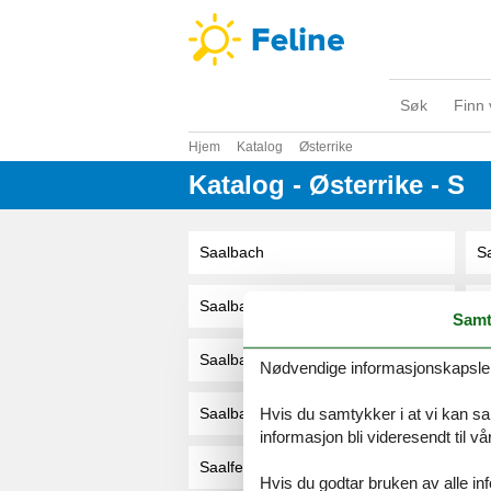
Søk
Finn 
Hjem
Katalog
Østerrike
Katalog - Østerrike - S
Saalbach
S
Saalbach - Hinterglemm
S
Samt
Saalbach Hinterglemm
S
Nødvendige informasjonskapsler s
Hvis du samtykker i at vi kan saml
Saalbach-Hinterglemm
S
informasjon bli videresendt til v
Saalfelden
S
Hvis du godtar bruken av alle info