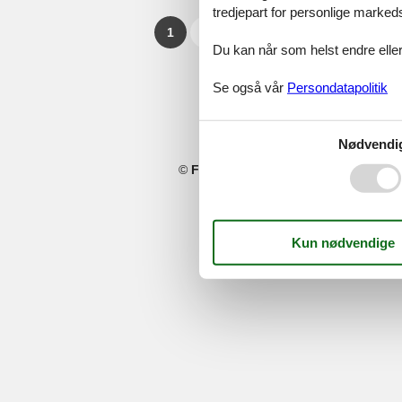
tredjepart for personlige marked
1
2
3
4
...
>
>>
Du kan når som helst endre eller
Se også vår
Persondatapolitik
Nødvendi
©
Feline Holidays
-
Feline Holidays A/