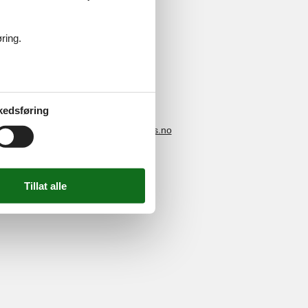
ring.
kedsføring
4 2251
-
E-post:
info@feline-holidays.no