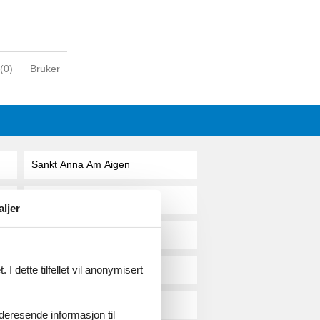
(
0
)
Bruker
Sankt Anna Am Aigen
Sankt Anton Am Arlberg
aljer
Sankt Anton Im Montafon
I dette tilfellet vil anonymisert
Sankt Gallenkirch
Sankt Georgen Am Kreischb
videresende informasjon til