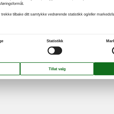
sføringsformål.
 trekke tilbake ditt samtykke vedrørende statistikk og/eller markedsfø
Information
Om os
Persondatapolitik
Kontakt
Cookies
Om os
FAQ
ge
Statistikk
Mar
S
-
Nygade 8B, 2.th -
DK-7400
Herning
-
Danmark -
Telefon:
(+45) 872
MVA-nummer: DK26347688