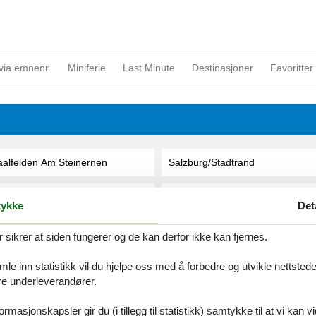
via emnenr.
Miniferie
Last Minute
Destinasjoner
Favoritter 
aalfelden Am Steinernen
Salzburg/Stadtrand
achsenburg - Drautal
Salzburg-Aigen
ykke
Det
agerberg
Saming
ikrer at siden fungerer og de kan derfor ikke kan fjernes.
e inn statistikk vil du hjelpe oss med å forbedre og utvikle nettstedet. 
alchau
Sankt Aegyd Am Neuwalde
åre underleverandører.
alzburg
Sankt Andrä
rmasjonskapsler gir du (i tillegg til statistikk) samtykke til at vi kan 